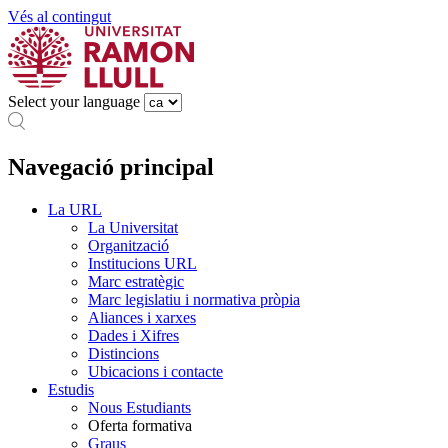
Vés al contingut
Select your language
Navegació principal
La URL
La Universitat
Organització
Institucions URL
Marc estratègic
Marc legislatiu i normativa pròpia
Aliances i xarxes
Dades i Xifres
Distincions
Ubicacions i contacte
Estudis
Nous Estudiants
Oferta formativa
Graus