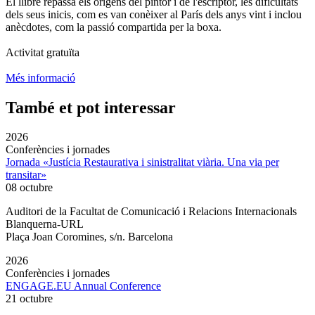
El llibre repassa els orígens del pintor i de l'escriptor, les dificultats
dels seus inicis, com es van conèixer al París dels anys vint i inclou
anècdotes, com la passió compartida per la boxa.
Activitat gratuïta
Més informació
També et pot interessar
2026
Conferències i jornades
Jornada «Justícia Restaurativa i sinistralitat viària. Una via per
transitar»
08 octubre
Auditori de la Facultat de Comunicació i Relacions Internacionals
Blanquerna-URL
Plaça Joan Coromines, s/n. Barcelona
2026
Conferències i jornades
ENGAGE.EU Annual Conference
21 octubre