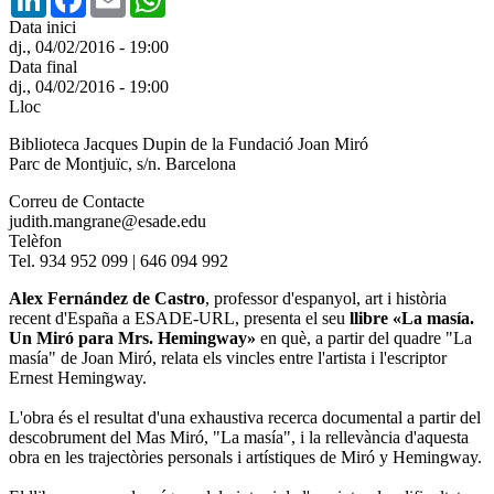
Data inici
dj., 04/02/2016 - 19:00
Data final
dj., 04/02/2016 - 19:00
Lloc
Biblioteca Jacques Dupin de la Fundació Joan Miró
Parc de Montjuïc, s/n. Barcelona
Correu de Contacte
judith.mangrane@esade.edu
Telèfon
Tel. 934 952 099 | 646 094 992
Alex Fernández de Castro
, professor d'espanyol, art i història
recent d'España a ESADE-URL, presenta el seu
llibre «La masía.
Un Miró para Mrs. Hemingway»
en què, a partir del quadre "La
masía" de Joan Miró, relata els vincles entre l'artista i l'escriptor
Ernest Hemingway.
L'obra és el resultat d'una exhaustiva recerca documental a partir del
descobrument del Mas Miró, "La masía", i la rellevància d'aquesta
obra en les trajectòries personals i artístiques de Miró y Hemingway.