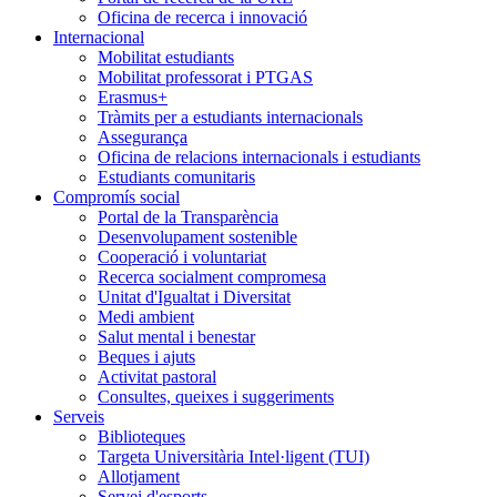
Oficina de recerca i innovació
Internacional
Mobilitat estudiants
Mobilitat professorat i PTGAS
Erasmus+
Tràmits per a estudiants internacionals
Assegurança
Oficina de relacions internacionals i estudiants
Estudiants comunitaris
Compromís social
Portal de la Transparència
Desenvolupament sostenible
Cooperació i voluntariat
Recerca socialment compromesa
Unitat d'Igualtat i Diversitat
Medi ambient
Salut mental i benestar
Beques i ajuts
Activitat pastoral
Consultes, queixes i suggeriments
Serveis
Biblioteques
Targeta Universitària Intel·ligent (TUI)
Allotjament
Servei d'esports