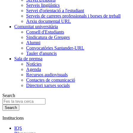
Serveis lingüístics
Servei d'orientació a l'estudiant
Serveis de carreres professionals i borses de treball
Arxiu documental URL
Comunitat universitària
Consell d'Estudiants
Sindicatura de Greuges
Alumni
Convocatòries Santander-URL
Tauler d'anuncis
Sala de premsa
Notícies
Agenda
Recursos audiovisuals
Contactes de comunicació
Directori xarxes socials
Search
Institucions
IQS