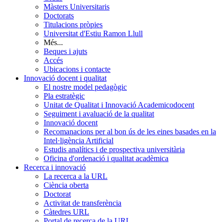
Màsters Universitaris
Doctorats
Titulacions pròpies
Universitat d'Estiu Ramon Llull
Més...
Beques i ajuts
Accés
Ubicacions i contacte
Innovació docent i qualitat
El nostre model pedagògic
Pla estratègic
Unitat de Qualitat i Innovació Academicodocent
Seguiment i avaluació de la qualitat
Innovació docent
Recomanacions per al bon ús de les eines basades en la
Intel·ligència Artificial
Estudis analítics i de prospectiva universitària
Oficina d'ordenació i qualitat acadèmica
Recerca i innovació
La recerca a la URL
Ciència oberta
Doctorat
Activitat de transferència
Càtedres URL
Portal de recerca de la URL