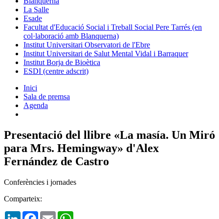
Blanquerna
La Salle
Esade
Facultat d'Educació Social i Treball Social Pere Tarrés (en
col·laboració amb Blanquerna)
Institut Universitari Observatori de l'Ebre
Institut Universitari de Salut Mental Vidal i Barraquer
Institut Borja de Bioètica
ESDI (centre adscrit)
Inici
Sala de premsa
Agenda
Presentació del llibre «La masía. Un Miró
para Mrs. Hemingway» d'Alex
Fernández de Castro
Conferències i jornades
Comparteix:
LinkedIn
Facebook
Email
WhatsApp