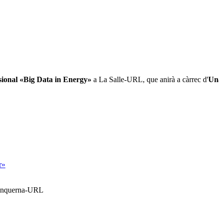
sional «Big Data in Energy»
a La Salle-URL, que anirà a càrrec d'
Una
r»
Blanquerna-URL