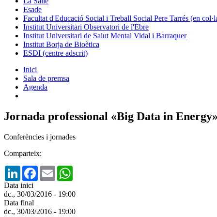
La Salle
Esade
Facultat d'Educació Social i Treball Social Pere Tarrés (en col
Institut Universitari Observatori de l'Ebre
Institut Universitari de Salut Mental Vidal i Barraquer
Institut Borja de Bioètica
ESDI (centre adscrit)
Inici
Sala de premsa
Agenda
Jornada professional «Big Data in Energy
Conferències i jornades
Comparteix:
LinkedIn
Facebook
Email
WhatsApp
Data inici
dc., 30/03/2016 - 19:00
Data final
dc., 30/03/2016 - 19:00