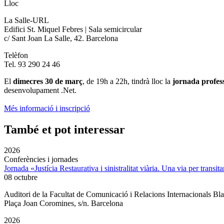
Lloc
La Salle-URL
Edifici St. Miquel Febres | Sala semicircular
c/ Sant Joan La Salle, 42. Barcelona
Telèfon
Tel. 93 290 24 46
El
dimecres 30 de març
, de 19h a 22h, tindrà lloc la
jornada profes
desenvolupament .Net.
Més informació i inscripció
També et pot interessar
2026
Conferències i jornades
Jornada «Justícia Restaurativa i sinistralitat viària. Una via per transita
08 octubre
Auditori de la Facultat de Comunicació i Relacions Internacionals 
Plaça Joan Coromines, s/n. Barcelona
2026