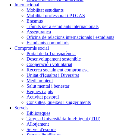
Internacional
Mobilitat estudiants
Mobilitat professorat i PTGAS
Erasmus+
Tràmits per a estudiants internacionals
Assegurança
Oficina de relacions internacionals i estudiants
Estudiants comunitaris
Compromís social
Portal de la Transparència
Desenvolupament sostenible
Cooperació i voluntariat
Recerca socialment compromesa
Unitat d'Igualtat i Diversitat
Medi ambient
Salut mental i benestar
Beques i ajuts
Activitat pastoral
Consultes, queixes i suggeriments
Serveis
Biblioteques
Targeta Universitària Intel·ligent (TUI)
Allotjament
Servei d'esports
Serveis lingüístics