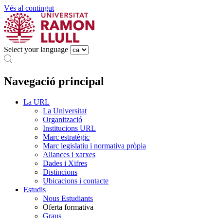
Vés al contingut
Select your language
Navegació principal
La URL
La Universitat
Organització
Institucions URL
Marc estratègic
Marc legislatiu i normativa pròpia
Aliances i xarxes
Dades i Xifres
Distincions
Ubicacions i contacte
Estudis
Nous Estudiants
Oferta formativa
Graus