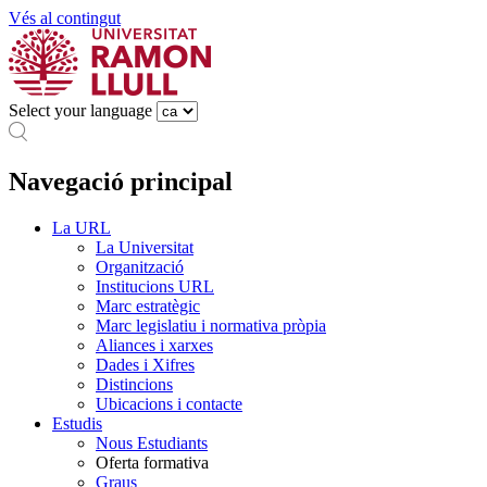
Vés al contingut
Select your language
Navegació principal
La URL
La Universitat
Organització
Institucions URL
Marc estratègic
Marc legislatiu i normativa pròpia
Aliances i xarxes
Dades i Xifres
Distincions
Ubicacions i contacte
Estudis
Nous Estudiants
Oferta formativa
Graus