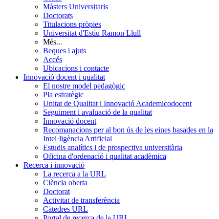
Màsters Universitaris
Doctorats
Titulacions pròpies
Universitat d'Estiu Ramon Llull
Més...
Beques i ajuts
Accés
Ubicacions i contacte
Innovació docent i qualitat
El nostre model pedagògic
Pla estratègic
Unitat de Qualitat i Innovació Academicodocent
Seguiment i avaluació de la qualitat
Innovació docent
Recomanacions per al bon ús de les eines basades en la
Intel·ligència Artificial
Estudis analítics i de prospectiva universitària
Oficina d'ordenació i qualitat acadèmica
Recerca i innovació
La recerca a la URL
Ciència oberta
Doctorat
Activitat de transferència
Càtedres URL
Portal de recerca de la URL