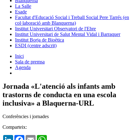
Blanquerna
La Salle
Esade
Facultat d'Educació Social i Treball Social Pere Tarrés (en
col·laboració amb Blanquerna)
Institut Universitari Observatori de l'Ebre
Institut Universitari de Salut Mental Vidal i Barraquer
Institut Borja de Bioètica
ESDI (centre adscrit)
Inici
Sala de premsa
Agenda
Jornada «L'atenció als infants amb
trastorns de conducta en una escola
inclusiva» a Blaquerna-URL
Conferències i jornades
Comparteix:
LinkedIn
Facebook
Email
WhatsApp