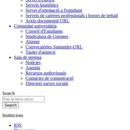
Serveis lingüístics
Servei d'orientació a l'estudiant
Serveis de carreres professionals i borses de treball
Arxiu documental URL
Comunitat universitària
Consell d'Estudiants
Sindicatura de Greuges
Alumni
Convocatòries Santander-URL
Tauler d'anuncis
Sala de premsa
Notícies
Agenda
Recursos audiovisuals
Contactes de comunicació
Directori xarxes socials
Search
Institucions
IQS