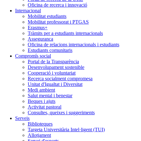
Oficina de recerca i innovació
Internacional
Mobilitat estudiants
Mobilitat professorat i PTGAS
Erasmus+
Tràmits per a estudiants internacionals
Assegurança
Oficina de relacions internacionals i estudiants
Estudiants comunitaris
Compromís social
Portal de la Transparència
Desenvolupament sostenible
Cooperació i voluntariat
Recerca socialment compromesa
Unitat d'Igualtat i Diversitat
Medi ambient
Salut mental i benestar
Beques i ajuts
Activitat pastoral
Consultes, queixes i suggeriments
Serveis
Biblioteques
Targeta Universitària Intel·ligent (TUI)
Allotjament
Servei d'esports