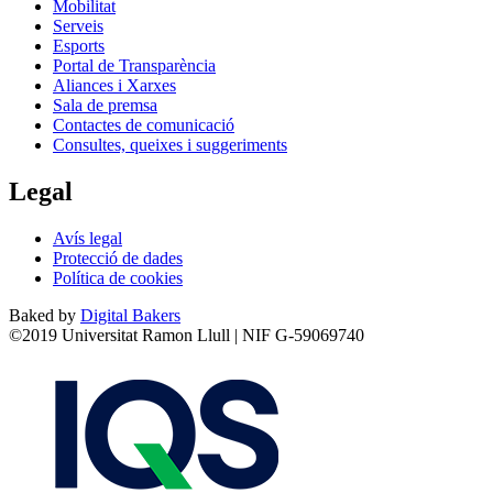
Mobilitat
Serveis
Esports
Portal de Transparència
Aliances i Xarxes
Sala de premsa
Contactes de comunicació
Consultes, queixes i suggeriments
Legal
Avís legal
Protecció de dades
Política de cookies
Baked by
Digital Bakers
©2019 Universitat Ramon Llull | NIF G-59069740