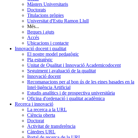
Màsters Universitaris
Doctorats
Titulacions pròpies
Universitat d'Estiu Ramon Llull
Més...
Beques i ajuts
Accés
Ubicacions i contacte
Innovació docent i qualitat
El nostre model pedagògic
Pla estratègic
Unitat de Qualitat i Innovació Academicodocent
Seguiment i avaluació de la qualitat
Innovació docent
Recomanacions per al bon ús de les eines basades en la
Intel·ligència Artificial
Estudis analítics i de prospectiva universitària
Oficina d'ordenació i qualitat acadèmica
Recerca i innovació
La recerca a la URL
Ciència oberta
Doctorat
Activitat de transferència
Càtedres URL
Portal de recerca de la URL