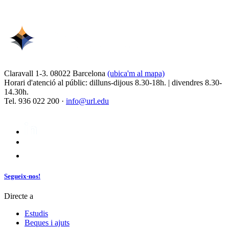
Claravall 1-3. 08022 Barcelona
(ubica'm al mapa)
Horari d'atenció al públic: dilluns-dijous 8.30-18h. | divendres 8.30-
14.30h.
Tel. 936 022 200 ·
info@url.edu
Segueix-nos!
Directe a
Estudis
Beques i ajuts