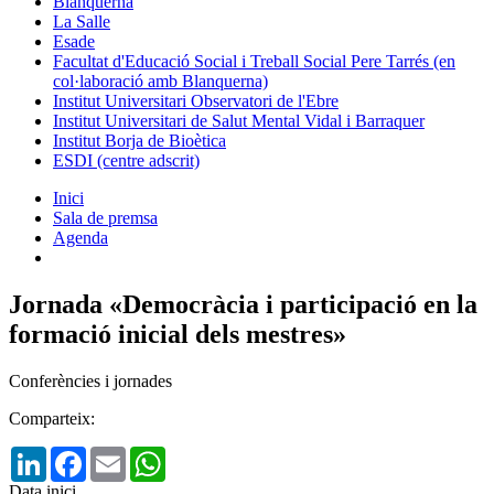
Blanquerna
La Salle
Esade
Facultat d'Educació Social i Treball Social Pere Tarrés (en
col·laboració amb Blanquerna)
Institut Universitari Observatori de l'Ebre
Institut Universitari de Salut Mental Vidal i Barraquer
Institut Borja de Bioètica
ESDI (centre adscrit)
Inici
Sala de premsa
Agenda
Jornada «Democràcia i participació en la
formació inicial dels mestres»
Conferències i jornades
Comparteix:
LinkedIn
Facebook
Email
WhatsApp
Data inici