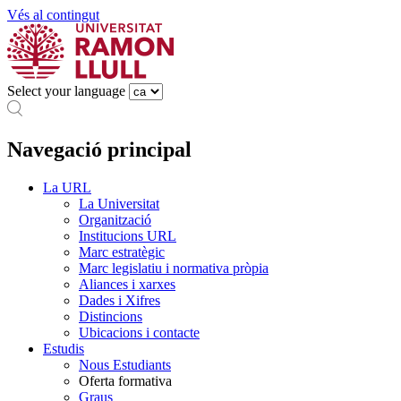
Vés al contingut
Select your language
Navegació principal
La URL
La Universitat
Organització
Institucions URL
Marc estratègic
Marc legislatiu i normativa pròpia
Aliances i xarxes
Dades i Xifres
Distincions
Ubicacions i contacte
Estudis
Nous Estudiants
Oferta formativa
Graus