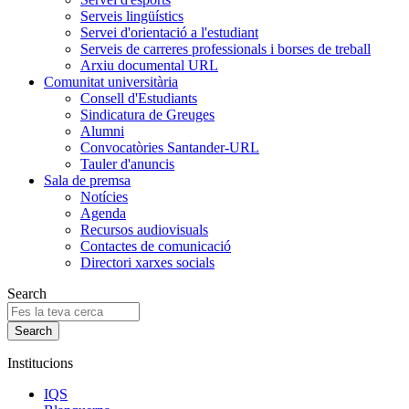
Serveis lingüístics
Servei d'orientació a l'estudiant
Serveis de carreres professionals i borses de treball
Arxiu documental URL
Comunitat universitària
Consell d'Estudiants
Sindicatura de Greuges
Alumni
Convocatòries Santander-URL
Tauler d'anuncis
Sala de premsa
Notícies
Agenda
Recursos audiovisuals
Contactes de comunicació
Directori xarxes socials
Search
Institucions
IQS