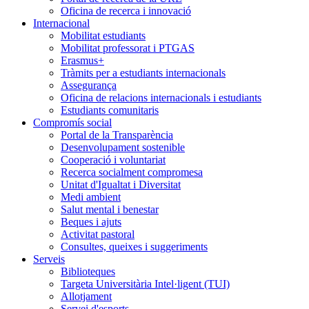
Oficina de recerca i innovació
Internacional
Mobilitat estudiants
Mobilitat professorat i PTGAS
Erasmus+
Tràmits per a estudiants internacionals
Assegurança
Oficina de relacions internacionals i estudiants
Estudiants comunitaris
Compromís social
Portal de la Transparència
Desenvolupament sostenible
Cooperació i voluntariat
Recerca socialment compromesa
Unitat d'Igualtat i Diversitat
Medi ambient
Salut mental i benestar
Beques i ajuts
Activitat pastoral
Consultes, queixes i suggeriments
Serveis
Biblioteques
Targeta Universitària Intel·ligent (TUI)
Allotjament
Servei d'esports