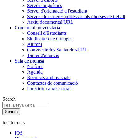
Serveis lingüístics
Servei d'orientació a l'estudiant
Serveis de carreres professionals i borses de treball
Arxiu documental URL
Comunitat universitària
Consell d'Estudiants
Sindicatura de Greuges
Alumni
Convocatòries Santander-URL
Tauler d'anuncis
Sala de premsa
Notícies
Agenda
Recursos audiovisuals
Contactes de comunicació
Directori xarxes socials
Search
Institucions
IQS