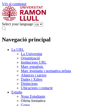
Vés al contingut
Select your language
Navegació principal
La URL
La Universitat
Organització
Institucions URL
Marc estratègic
Marc legislatiu i normativa pròpia
Aliances i xarxes
Dades i Xifres
Distincions
Ubicacions i contacte
Estudis
Nous Estudiants
Oferta formativa
Graus