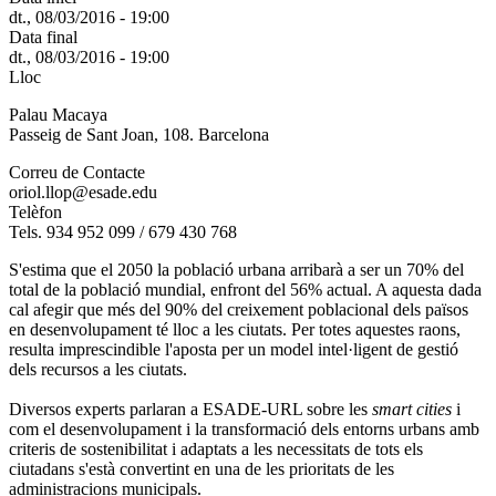
dt., 08/03/2016 - 19:00
Data final
dt., 08/03/2016 - 19:00
Lloc
Palau Macaya
Passeig de Sant Joan, 108. Barcelona
Correu de Contacte
oriol.llop@esade.edu
Telèfon
Tels. 934 952 099 / 679 430 768
S'estima que el 2050 la població urbana arribarà a ser un 70% del
total de la població mundial, enfront del 56% actual. A aquesta dada
cal afegir que més del 90% del creixement poblacional dels països
en desenvolupament té lloc a les ciutats. Per totes aquestes raons,
resulta imprescindible l'aposta per un model intel·ligent de gestió
dels recursos a les ciutats.
Diversos experts parlaran a ESADE-URL sobre les
smart cities
i
com el desenvolupament i la transformació dels entorns urbans amb
criteris de sostenibilitat i adaptats a les necessitats de tots els
ciutadans s'està convertint en una de les prioritats de les
administracions municipals.