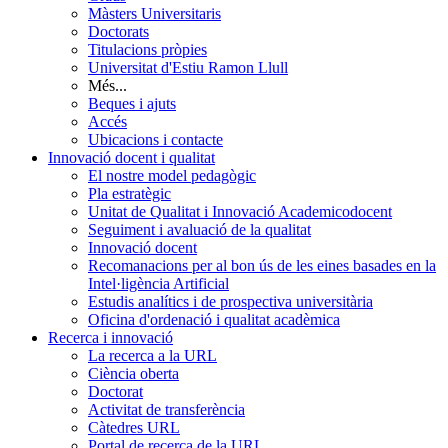
Màsters Universitaris
Doctorats
Titulacions pròpies
Universitat d'Estiu Ramon Llull
Més...
Beques i ajuts
Accés
Ubicacions i contacte
Innovació docent i qualitat
El nostre model pedagògic
Pla estratègic
Unitat de Qualitat i Innovació Academicodocent
Seguiment i avaluació de la qualitat
Innovació docent
Recomanacions per al bon ús de les eines basades en la
Intel·ligència Artificial
Estudis analítics i de prospectiva universitària
Oficina d'ordenació i qualitat acadèmica
Recerca i innovació
La recerca a la URL
Ciència oberta
Doctorat
Activitat de transferència
Càtedres URL
Portal de recerca de la URL