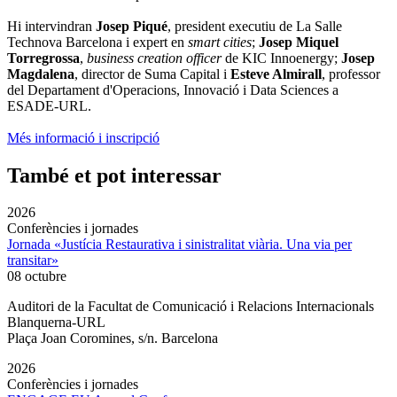
Hi intervindran
Josep Piqué
, president executiu de La Salle
Technova Barcelona i expert en
smart cities
;
Josep Miquel
Torregrossa
,
business creation officer
de KIC Innoenergy;
Josep
Magdalena
, director de Suma Capital i
Esteve Almirall
, professor
del Departament d'Operacions, Innovació i Data Sciences a
ESADE-URL.
Més informació i inscripció
També et pot interessar
2026
Conferències i jornades
Jornada «Justícia Restaurativa i sinistralitat viària. Una via per
transitar»
08 octubre
Auditori de la Facultat de Comunicació i Relacions Internacionals
Blanquerna-URL
Plaça Joan Coromines, s/n. Barcelona
2026
Conferències i jornades