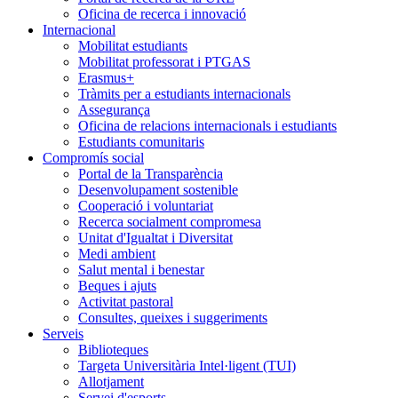
Oficina de recerca i innovació
Internacional
Mobilitat estudiants
Mobilitat professorat i PTGAS
Erasmus+
Tràmits per a estudiants internacionals
Assegurança
Oficina de relacions internacionals i estudiants
Estudiants comunitaris
Compromís social
Portal de la Transparència
Desenvolupament sostenible
Cooperació i voluntariat
Recerca socialment compromesa
Unitat d'Igualtat i Diversitat
Medi ambient
Salut mental i benestar
Beques i ajuts
Activitat pastoral
Consultes, queixes i suggeriments
Serveis
Biblioteques
Targeta Universitària Intel·ligent (TUI)
Allotjament
Servei d'esports