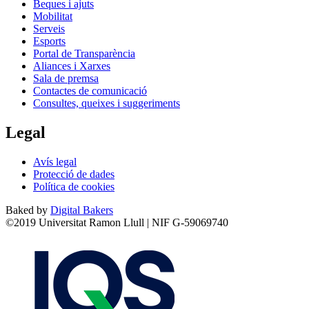
Beques i ajuts
Mobilitat
Serveis
Esports
Portal de Transparència
Aliances i Xarxes
Sala de premsa
Contactes de comunicació
Consultes, queixes i suggeriments
Legal
Avís legal
Protecció de dades
Política de cookies
Baked by
Digital Bakers
©2019 Universitat Ramon Llull | NIF G-59069740