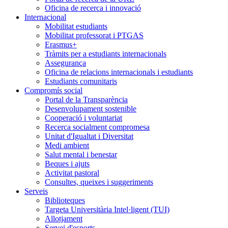
Oficina de recerca i innovació
Internacional
Mobilitat estudiants
Mobilitat professorat i PTGAS
Erasmus+
Tràmits per a estudiants internacionals
Assegurança
Oficina de relacions internacionals i estudiants
Estudiants comunitaris
Compromís social
Portal de la Transparència
Desenvolupament sostenible
Cooperació i voluntariat
Recerca socialment compromesa
Unitat d'Igualtat i Diversitat
Medi ambient
Salut mental i benestar
Beques i ajuts
Activitat pastoral
Consultes, queixes i suggeriments
Serveis
Biblioteques
Targeta Universitària Intel·ligent (TUI)
Allotjament
Servei d'esports