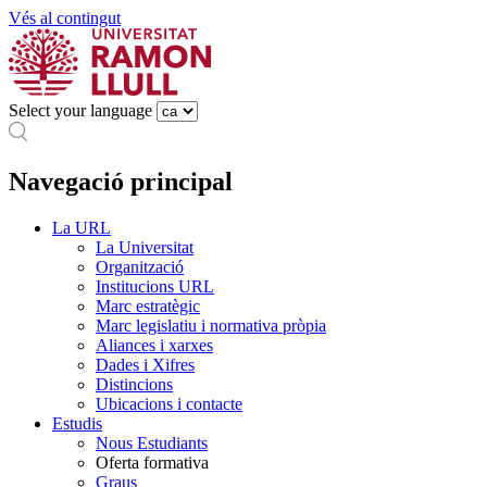
Vés al contingut
Select your language
Navegació principal
La URL
La Universitat
Organització
Institucions URL
Marc estratègic
Marc legislatiu i normativa pròpia
Aliances i xarxes
Dades i Xifres
Distincions
Ubicacions i contacte
Estudis
Nous Estudiants
Oferta formativa
Graus