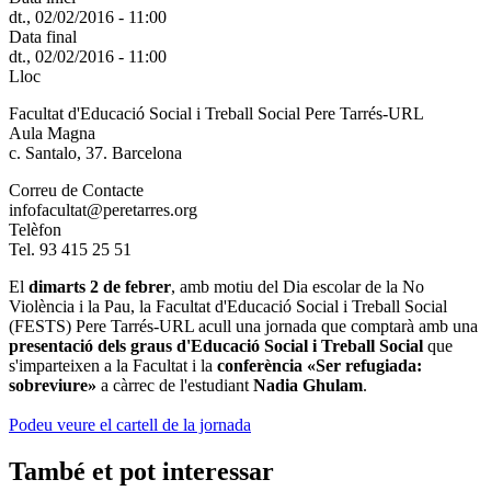
dt., 02/02/2016 - 11:00
Data final
dt., 02/02/2016 - 11:00
Lloc
Facultat d'Educació Social i Treball Social Pere Tarrés-URL
Aula Magna
c. Santalo, 37. Barcelona
Correu de Contacte
infofacultat@peretarres.org
Telèfon
Tel. 93 415 25 51
El
dimarts 2 de febrer
, amb motiu del Dia escolar de la No
Violència i la Pau, la Facultat d'Educació Social i Treball Social
(FESTS) Pere Tarrés-URL acull una jornada que comptarà amb una
presentació dels graus d'Educació Social i Treball Social
que
s'imparteixen a la Facultat i la
conferència «Ser refugiada:
sobreviure»
a càrrec de l'estudiant
Nadia Ghulam
.
Podeu veure el cartell de la jornada
També et pot interessar