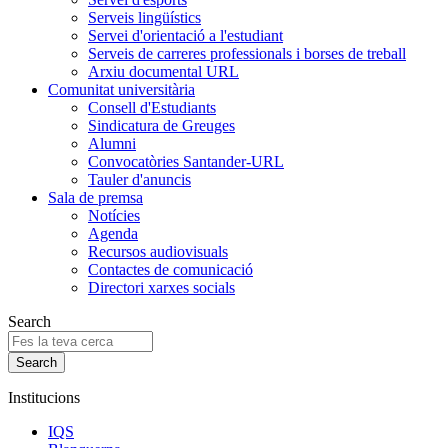
Serveis lingüístics
Servei d'orientació a l'estudiant
Serveis de carreres professionals i borses de treball
Arxiu documental URL
Comunitat universitària
Consell d'Estudiants
Sindicatura de Greuges
Alumni
Convocatòries Santander-URL
Tauler d'anuncis
Sala de premsa
Notícies
Agenda
Recursos audiovisuals
Contactes de comunicació
Directori xarxes socials
Search
Institucions
IQS