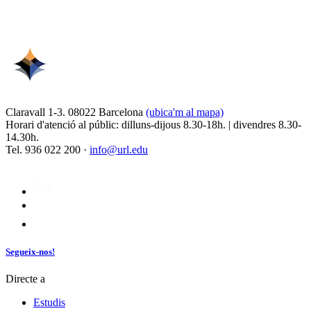
Claravall 1-3. 08022 Barcelona
(ubica'm al mapa)
Horari d'atenció al públic: dilluns-dijous 8.30-18h. | divendres 8.30-
14.30h.
Tel. 936 022 200 ·
info@url.edu
Segueix-nos!
Directe a
Estudis