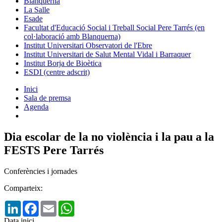
Blanquerna
La Salle
Esade
Facultat d'Educació Social i Treball Social Pere Tarrés (en
col·laboració amb Blanquerna)
Institut Universitari Observatori de l'Ebre
Institut Universitari de Salut Mental Vidal i Barraquer
Institut Borja de Bioètica
ESDI (centre adscrit)
Inici
Sala de premsa
Agenda
Dia escolar de la no violència i la pau a la
FESTS Pere Tarrés
Conferències i jornades
Comparteix:
LinkedIn
Facebook
Email
WhatsApp
Data inici