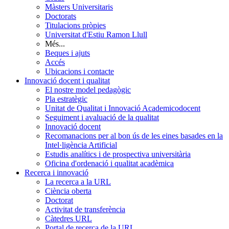
Màsters Universitaris
Doctorats
Titulacions pròpies
Universitat d'Estiu Ramon Llull
Més...
Beques i ajuts
Accés
Ubicacions i contacte
Innovació docent i qualitat
El nostre model pedagògic
Pla estratègic
Unitat de Qualitat i Innovació Academicodocent
Seguiment i avaluació de la qualitat
Innovació docent
Recomanacions per al bon ús de les eines basades en la
Intel·ligència Artificial
Estudis analítics i de prospectiva universitària
Oficina d'ordenació i qualitat acadèmica
Recerca i innovació
La recerca a la URL
Ciència oberta
Doctorat
Activitat de transferència
Càtedres URL
Portal de recerca de la URL