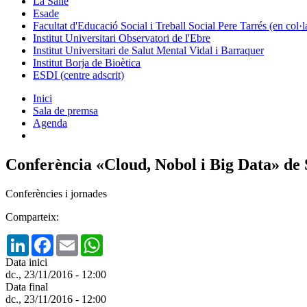
La Salle
Esade
Facultat d'Educació Social i Treball Social Pere Tarrés (en col
Institut Universitari Observatori de l'Ebre
Institut Universitari de Salut Mental Vidal i Barraquer
Institut Borja de Bioètica
ESDI (centre adscrit)
Inici
Sala de premsa
Agenda
Conferència «Cloud, Nobol i Big Data» de
Conferències i jornades
Comparteix:
LinkedIn
Facebook
Email
WhatsApp
Data inici
dc., 23/11/2016 - 12:00
Data final
dc., 23/11/2016 - 12:00