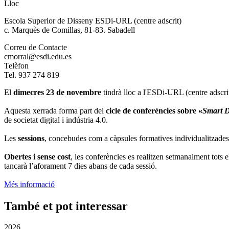
Lloc
Escola Superior de Disseny ESDi-URL (centre adscrit)
c. Marquès de Comillas, 81-83. Sabadell
Correu de Contacte
cmorral@esdi.edu.es
Telèfon
Tel. 937 274 819
El
dimecres 23 de novembre
tindrà lloc a l'ESDi-URL (centre adscri
Aquesta xerrada forma part del
cicle de conferències sobre «
Smart D
de societat digital i indústria 4.0.
Les
sessions
, concebudes com a càpsules formatives individualitzades
Obertes i sense cost
, les conferències es realitzen setmanalment tots
tancarà l’aforament 7 dies abans de cada sessió.
Més informació
També et pot interessar
2026