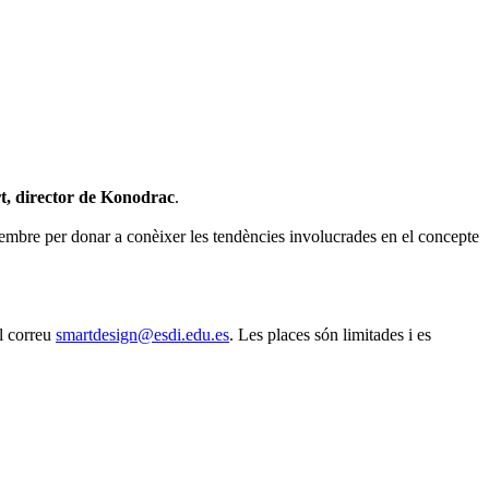
rt, director de Konodrac
.
mbre per donar a conèixer les tendències involucrades en el concepte
el correu
smartdesign@esdi.edu.es
. Les places són limitades i es