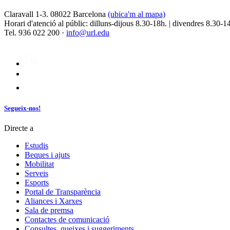
Claravall 1-3. 08022 Barcelona
(ubica'm al mapa)
Horari d'atenció al públic: dilluns-dijous 8.30-18h. | divendres 8.30-1
Tel. 936 022 200 ·
info@url.edu
Segueix-nos!
Directe a
Estudis
Beques i ajuts
Mobilitat
Serveis
Esports
Portal de Transparència
Aliances i Xarxes
Sala de premsa
Contactes de comunicació
Consultes, queixes i suggeriments