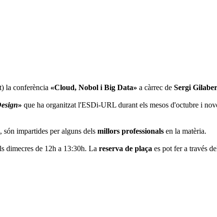
t) la conferència
«Cloud, Nobol i Big Data»
a càrrec de
Sergi Gilabe
esign
»
que ha organitzat l'ESDi-URL durant els mesos d'octubre i nove
, són impartides per alguns dels
millors professionals
en la matèria.
 els dimecres de 12h a 13:30h. La
reserva de plaça
es pot fer a través d