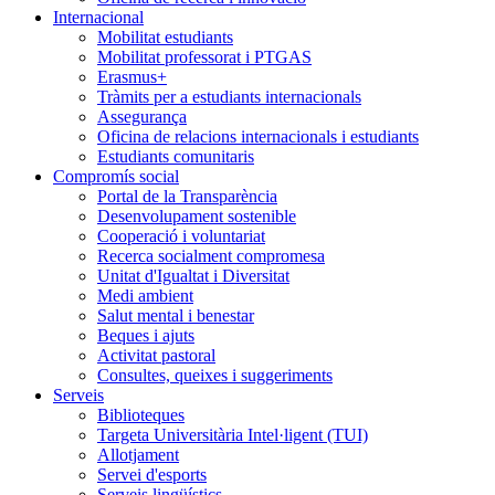
Internacional
Mobilitat estudiants
Mobilitat professorat i PTGAS
Erasmus+
Tràmits per a estudiants internacionals
Assegurança
Oficina de relacions internacionals i estudiants
Estudiants comunitaris
Compromís social
Portal de la Transparència
Desenvolupament sostenible
Cooperació i voluntariat
Recerca socialment compromesa
Unitat d'Igualtat i Diversitat
Medi ambient
Salut mental i benestar
Beques i ajuts
Activitat pastoral
Consultes, queixes i suggeriments
Serveis
Biblioteques
Targeta Universitària Intel·ligent (TUI)
Allotjament
Servei d'esports
Serveis lingüístics