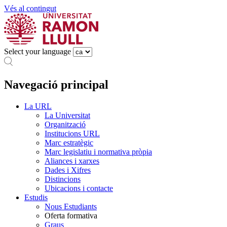
Vés al contingut
Select your language
Navegació principal
La URL
La Universitat
Organització
Institucions URL
Marc estratègic
Marc legislatiu i normativa pròpia
Aliances i xarxes
Dades i Xifres
Distincions
Ubicacions i contacte
Estudis
Nous Estudiants
Oferta formativa
Graus