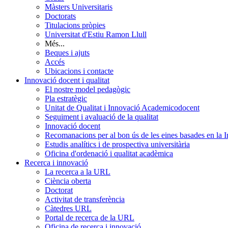
Màsters Universitaris
Doctorats
Titulacions pròpies
Universitat d'Estiu Ramon Llull
Més...
Beques i ajuts
Accés
Ubicacions i contacte
Innovació docent i qualitat
El nostre model pedagògic
Pla estratègic
Unitat de Qualitat i Innovació Academicodocent
Seguiment i avaluació de la qualitat
Innovació docent
Recomanacions per al bon ús de les eines basades en la Int
Estudis analítics i de prospectiva universitària
Oficina d'ordenació i qualitat acadèmica
Recerca i innovació
La recerca a la URL
Ciència oberta
Doctorat
Activitat de transferència
Càtedres URL
Portal de recerca de la URL
Oficina de recerca i innovació