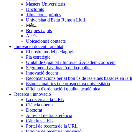
Màsters Universitaris
Doctorats
Titulacions pròpies
Universitat d'Estiu Ramon Llull
Més...
Beques i ajuts
Accés
Ubicacions i contacte
Innovació docent i qualitat
El nostre model pedagògic
Pla estratègic
Unitat de Qualitat i Innovació Academicodocent
Seguiment i avaluació de la qualitat
Innovació docent
Recomanacions per al bon ús de les eines basades en la Int
Estudis analítics i de prospectiva universitària
Oficina d'ordenació i qualitat acadèmica
Recerca i innovació
La recerca a la URL
Ciència oberta
Doctorat
Activitat de transferència
Càtedres URL
Portal de recerca de la URL
Oficina de recerca i innovació