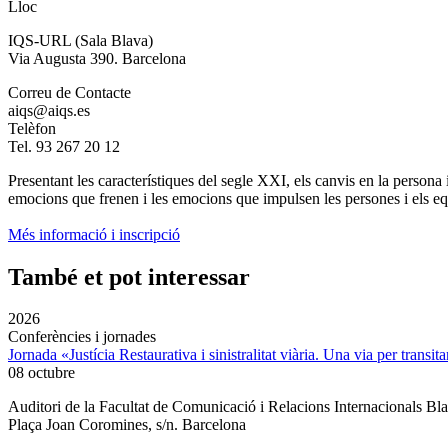
Lloc
IQS-URL (Sala Blava)
Via Augusta 390. Barcelona
Correu de Contacte
aiqs@aiqs.es
Telèfon
Tel. 93 267 20 12
Presentant les característiques del segle XXI, els canvis en la persona i
emocions que frenen i les emocions que impulsen les persones i els equ
Més informació i inscripció
També et pot interessar
2026
Conferències i jornades
Jornada «Justícia Restaurativa i sinistralitat viària. Una via per transita
08 octubre
Auditori de la Facultat de Comunicació i Relacions Internacionals 
Plaça Joan Coromines, s/n. Barcelona