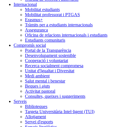
Internacional
Mobilitat estudiants
Mobilitat professorat i PTGAS
Erasmus+
Tràmits per a estudiants internacionals
Assegurança
Oficina de relacions internacionals i estudiants
Estudiants comunitaris
Compromís social
Portal de la Transparència
Desenvolupament sostenible
Cooperació i voluntariat
Recerca socialment compromesa
Unitat d'Igualtat i Diversitat
Medi ambient
Salut mental i benestar
Beques i ajuts
Activitat pastoral
Consultes, queixes i suggeriments
Serveis
Biblioteques
Targeta Universitària Intel·ligent (TUI)
Allotjament
Servei d'esports
Serveis lingüístics