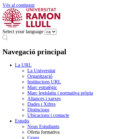
Vés al contingut
Select your language
Navegació principal
La URL
La Universitat
Organització
Institucions URL
Marc estratègic
Marc legislatiu i normativa pròpia
Aliances i xarxes
Dades i Xifres
Distincions
Ubicacions i contacte
Estudis
Nous Estudiants
Oferta formativa
Graus