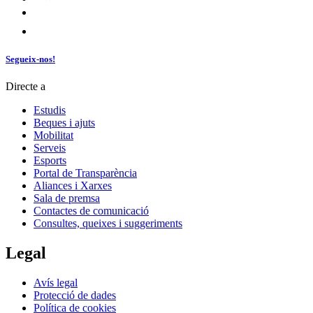
Segueix-nos!
Directe a
Estudis
Beques i ajuts
Mobilitat
Serveis
Esports
Portal de Transparència
Aliances i Xarxes
Sala de premsa
Contactes de comunicació
Consultes, queixes i suggeriments
Legal
Avís legal
Protecció de dades
Política de cookies