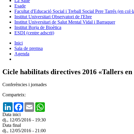
La Salle
Esade
Facultat d'Educació Social i Treball Social Pere Tarrés (en col
Institut Universitari Observatori de l'Ebre
Institut Universitari de Salut Mental Vidal i Barraquer
Institut Borja de Bioètica
ESDI (centre adscrit)
Inici
Sala de premsa
Agenda
Cicle habilitats directives 2016 «Tallers 
Conferències i jornades
Comparteix:
LinkedIn
Facebook
Email
WhatsApp
Data inici
dj., 12/05/2016 - 19:30
Data final
dj., 12/05/2016 - 21:00