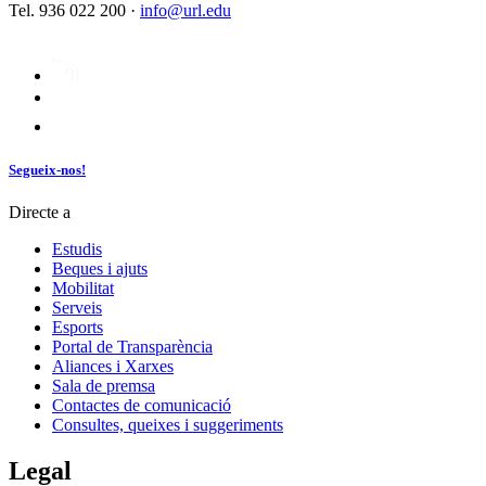
Tel. 936 022 200 ·
info@url.edu
Segueix-nos!
Directe a
Estudis
Beques i ajuts
Mobilitat
Serveis
Esports
Portal de Transparència
Aliances i Xarxes
Sala de premsa
Contactes de comunicació
Consultes, queixes i suggeriments
Legal