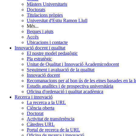
Màsters Universitaris
Doctorats
Titulacions pròpies
Universitat d'Estiu Ramon Llull
Més...
Beques i ajuts
Accés
Ubicacions i contacte
Innovació docent i qualitat
El nostre model pedagògic
Pla estratègic
Unitat de Qualitat i Innovació Academicodocent
Seguiment i avaluació de la qualitat
Innovació docent
Recomanacions per al bon ús de les eines basades en la Int
Estudis analítics i de prospectiva universitària
Oficina d'ordenació i qualitat acadèmica
Recerca i innovació
La recerca a la URL
Ciència oberta
Doctorat
Activitat de transferència
Càtedres URL
Portal de recerca de la URL
Oficina de recerca i innovació