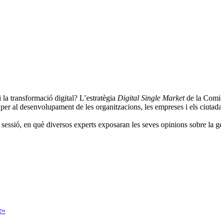
 la transformació digital? L’estratègia
Digital Single Market
de la Comis
 per al desenvolupament de les organitzacions, les empreses i els ciutad
sessió, en què diversos experts exposaran les seves opinions sobre la ge
r»