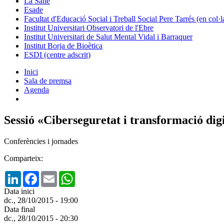
La Salle
Esade
Facultat d'Educació Social i Treball Social Pere Tarrés (en col
Institut Universitari Observatori de l'Ebre
Institut Universitari de Salut Mental Vidal i Barraquer
Institut Borja de Bioètica
ESDI (centre adscrit)
Inici
Sala de premsa
Agenda
Sessió «Ciberseguretat i transformació d
Conferències i jornades
Comparteix:
LinkedIn
Facebook
Email
WhatsApp
Data inici
dc., 28/10/2015 - 19:00
Data final
dc., 28/10/2015 - 20:30