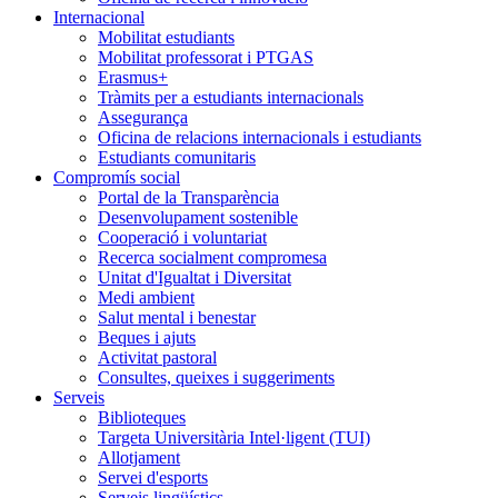
Internacional
Mobilitat estudiants
Mobilitat professorat i PTGAS
Erasmus+
Tràmits per a estudiants internacionals
Assegurança
Oficina de relacions internacionals i estudiants
Estudiants comunitaris
Compromís social
Portal de la Transparència
Desenvolupament sostenible
Cooperació i voluntariat
Recerca socialment compromesa
Unitat d'Igualtat i Diversitat
Medi ambient
Salut mental i benestar
Beques i ajuts
Activitat pastoral
Consultes, queixes i suggeriments
Serveis
Biblioteques
Targeta Universitària Intel·ligent (TUI)
Allotjament
Servei d'esports
Serveis lingüístics