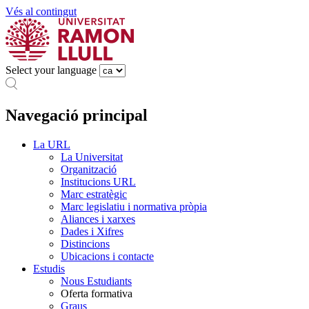
Vés al contingut
Select your language
Navegació principal
La URL
La Universitat
Organització
Institucions URL
Marc estratègic
Marc legislatiu i normativa pròpia
Aliances i xarxes
Dades i Xifres
Distincions
Ubicacions i contacte
Estudis
Nous Estudiants
Oferta formativa
Graus