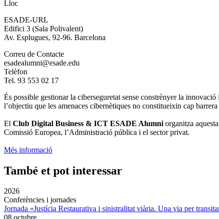
Lloc
ESADE-URL
Edifici 3 (Sala Polivalent)
Av. Esplugues, 92-96. Barcelona
Correu de Contacte
esadealumni@esade.edu
Telèfon
Tel. 93 553 02 17
És possible gestionar la ciberseguretat sense constrènyer la innovació i
l’objectiu que les amenaces cibernètiques no constitueixin cap barrera
El
Club Digital Business & ICT ESADE Alumni
organitza aquesta 
Comissió Europea, l’Administració pública i el sector privat.
Més informació
També et pot interessar
2026
Conferències i jornades
Jornada «Justícia Restaurativa i sinistralitat viària. Una via per transita
08 octubre