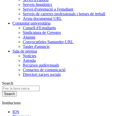
Serveis lingüístics
Servei d'orientació a l'estudiant
Serveis de carreres professionals i borses de treball
Arxiu documental URL
Comunitat universitària
Consell d'Estudiants
Sindicatura de Greuges
Alumni
Convocatòries Santander-URL
Tauler d'anuncis
Sala de premsa
Notícies
Agenda
Recursos audiovisuals
Contactes de comunicació
Directori xarxes socials
Search
Institucions
IQS