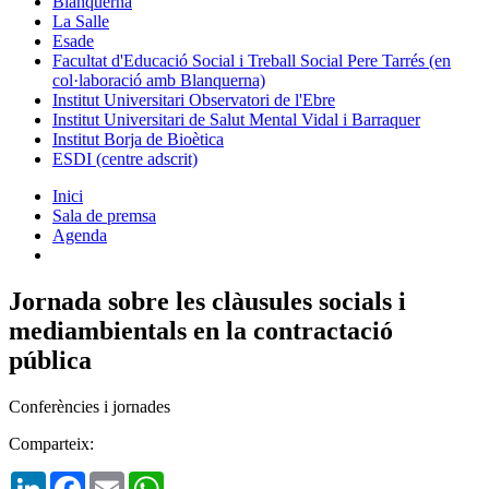
Blanquerna
La Salle
Esade
Facultat d'Educació Social i Treball Social Pere Tarrés (en
col·laboració amb Blanquerna)
Institut Universitari Observatori de l'Ebre
Institut Universitari de Salut Mental Vidal i Barraquer
Institut Borja de Bioètica
ESDI (centre adscrit)
Inici
Sala de premsa
Agenda
Jornada sobre les clàusules socials i
mediambientals en la contractació
pública
Conferències i jornades
Comparteix:
LinkedIn
Facebook
Email
WhatsApp