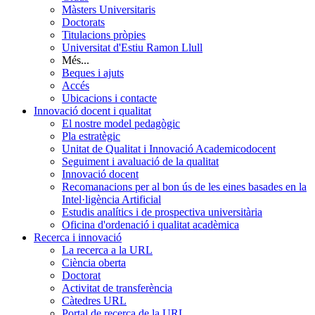
Màsters Universitaris
Doctorats
Titulacions pròpies
Universitat d'Estiu Ramon Llull
Més...
Beques i ajuts
Accés
Ubicacions i contacte
Innovació docent i qualitat
El nostre model pedagògic
Pla estratègic
Unitat de Qualitat i Innovació Academicodocent
Seguiment i avaluació de la qualitat
Innovació docent
Recomanacions per al bon ús de les eines basades en la
Intel·ligència Artificial
Estudis analítics i de prospectiva universitària
Oficina d'ordenació i qualitat acadèmica
Recerca i innovació
La recerca a la URL
Ciència oberta
Doctorat
Activitat de transferència
Càtedres URL
Portal de recerca de la URL