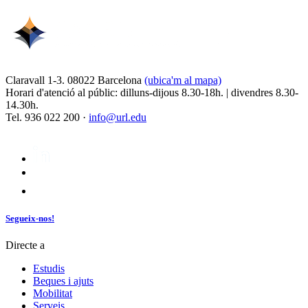
Claravall 1-3. 08022 Barcelona
(ubica'm al mapa)
Horari d'atenció al públic: dilluns-dijous 8.30-18h. | divendres 8.30-
14.30h.
Tel. 936 022 200 ·
info@url.edu
Segueix-nos!
Directe a
Estudis
Beques i ajuts
Mobilitat
Serveis