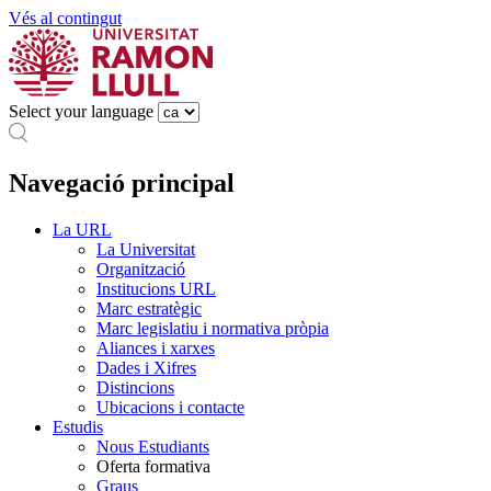
Vés al contingut
Select your language
Navegació principal
La URL
La Universitat
Organització
Institucions URL
Marc estratègic
Marc legislatiu i normativa pròpia
Aliances i xarxes
Dades i Xifres
Distincions
Ubicacions i contacte
Estudis
Nous Estudiants
Oferta formativa
Graus