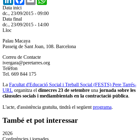
Data inici
dc., 23/09/2015 - 09:00
Data final
dc., 23/09/2015 - 14:00
Lloc
Palau Macaya
Passeig de Sant Joan, 108. Barcelona
Correu de Contacte
ivergara@peretarres.org
Telèfon
Tel. 669 844 175
La
Facultat d'Educació Social i Treball Social (FESTS) Pere Tarrés-
URL
organitza el
dimecres 23 de setembre
una
jornada sobre les
clàusules socials i mediambientals en la contractació pública
.
L'acte, d'assistència gratuïta, tindrà el següent
programa
.
També et pot interessar
2026
Conferències i jornades