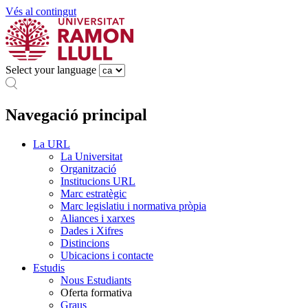
Vés al contingut
Select your language
Navegació principal
La URL
La Universitat
Organització
Institucions URL
Marc estratègic
Marc legislatiu i normativa pròpia
Aliances i xarxes
Dades i Xifres
Distincions
Ubicacions i contacte
Estudis
Nous Estudiants
Oferta formativa
Graus