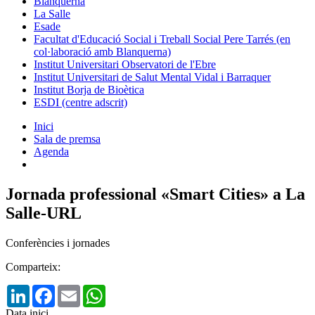
Blanquerna
La Salle
Esade
Facultat d'Educació Social i Treball Social Pere Tarrés (en
col·laboració amb Blanquerna)
Institut Universitari Observatori de l'Ebre
Institut Universitari de Salut Mental Vidal i Barraquer
Institut Borja de Bioètica
ESDI (centre adscrit)
Inici
Sala de premsa
Agenda
Jornada professional «Smart Cities» a La
Salle-URL
Conferències i jornades
Comparteix:
LinkedIn
Facebook
Email
WhatsApp
Data inici