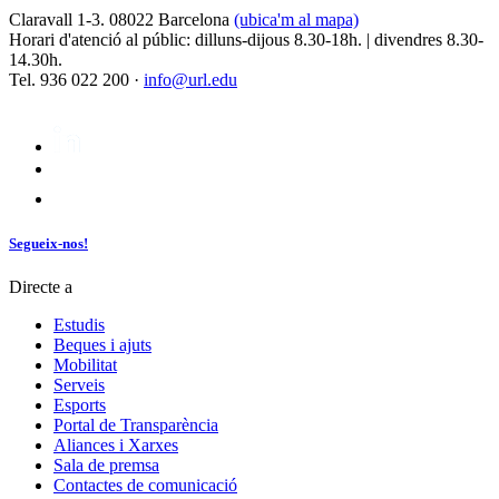
Claravall 1-3. 08022 Barcelona
(ubica'm al mapa)
Horari d'atenció al públic: dilluns-dijous 8.30-18h. | divendres 8.30-
14.30h.
Tel. 936 022 200 ·
info@url.edu
Segueix-nos!
Directe a
Estudis
Beques i ajuts
Mobilitat
Serveis
Esports
Portal de Transparència
Aliances i Xarxes
Sala de premsa
Contactes de comunicació