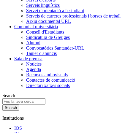
Serveis lingüístics
Servei d'orientació a l'estudiant
Serveis de carreres professionals i borses de treball
Arxiu documental URL
Comunitat universitària
Consell d'Estudiants
Sindicatura de Greuges
Alumni
Convocatòries Santander-URL
Tauler d'anuncis
Sala de premsa
Notícies
Agenda
Recursos audiovisuals
Contactes de comunicació
Directori xarxes socials
Search
Institucions
IQS