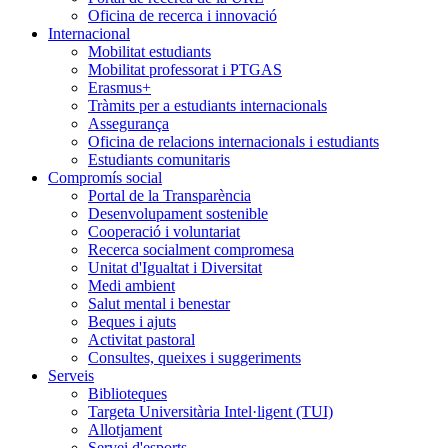
Oficina de recerca i innovació
Internacional
Mobilitat estudiants
Mobilitat professorat i PTGAS
Erasmus+
Tràmits per a estudiants internacionals
Assegurança
Oficina de relacions internacionals i estudiants
Estudiants comunitaris
Compromís social
Portal de la Transparència
Desenvolupament sostenible
Cooperació i voluntariat
Recerca socialment compromesa
Unitat d'Igualtat i Diversitat
Medi ambient
Salut mental i benestar
Beques i ajuts
Activitat pastoral
Consultes, queixes i suggeriments
Serveis
Biblioteques
Targeta Universitària Intel·ligent (TUI)
Allotjament
Servei d'esports