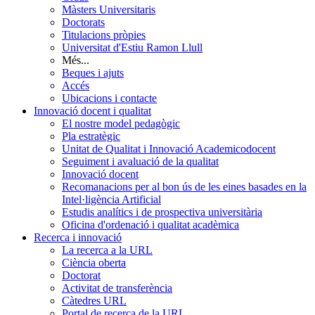
Màsters Universitaris
Doctorats
Titulacions pròpies
Universitat d'Estiu Ramon Llull
Més...
Beques i ajuts
Accés
Ubicacions i contacte
Innovació docent i qualitat
El nostre model pedagògic
Pla estratègic
Unitat de Qualitat i Innovació Academicodocent
Seguiment i avaluació de la qualitat
Innovació docent
Recomanacions per al bon ús de les eines basades en la
Intel·ligència Artificial
Estudis analítics i de prospectiva universitària
Oficina d'ordenació i qualitat acadèmica
Recerca i innovació
La recerca a la URL
Ciència oberta
Doctorat
Activitat de transferència
Càtedres URL
Portal de recerca de la URL