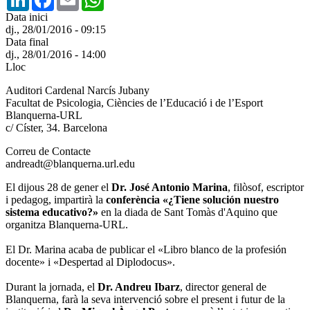
Data inici
dj., 28/01/2016 - 09:15
Data final
dj., 28/01/2016 - 14:00
Lloc
Auditori Cardenal Narcís Jubany
Facultat de Psicologia, Ciències de l’Educació i de l’Esport
Blanquerna-URL
c/ Císter, 34. Barcelona
Correu de Contacte
andreadt@blanquerna.url.edu
El dijous 28 de gener el
Dr. José Antonio Marina
, filòsof, escriptor
i pedagog, impartirà la
conferència «¿Tiene solución nuestro
sistema educativo?»
en la diada de Sant Tomàs d'Aquino que
organitza Blanquerna-URL.
El Dr. Marina acaba de publicar el «Libro blanco de la profesión
docente» i «Despertad al Diplodocus».
Durant la jornada, el
Dr. Andreu Ibarz
, director general de
Blanquerna, farà la seva intervenció sobre el present i futur de la