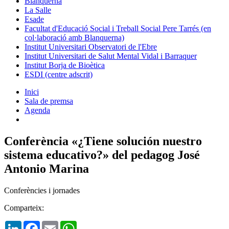
Blanquerna
La Salle
Esade
Facultat d'Educació Social i Treball Social Pere Tarrés (en
col·laboració amb Blanquerna)
Institut Universitari Observatori de l'Ebre
Institut Universitari de Salut Mental Vidal i Barraquer
Institut Borja de Bioètica
ESDI (centre adscrit)
Inici
Sala de premsa
Agenda
Conferència «¿Tiene solución nuestro
sistema educativo?» del pedagog José
Antonio Marina
Conferències i jornades
Comparteix:
LinkedIn
Facebook
Email
WhatsApp