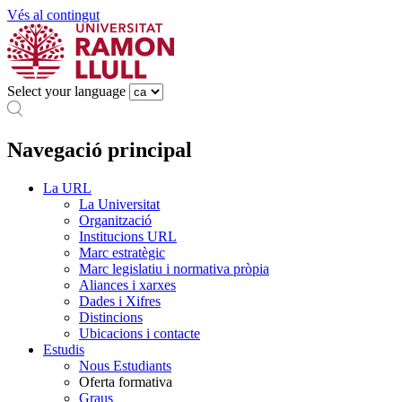
Vés al contingut
Select your language
Navegació principal
La URL
La Universitat
Organització
Institucions URL
Marc estratègic
Marc legislatiu i normativa pròpia
Aliances i xarxes
Dades i Xifres
Distincions
Ubicacions i contacte
Estudis
Nous Estudiants
Oferta formativa
Graus