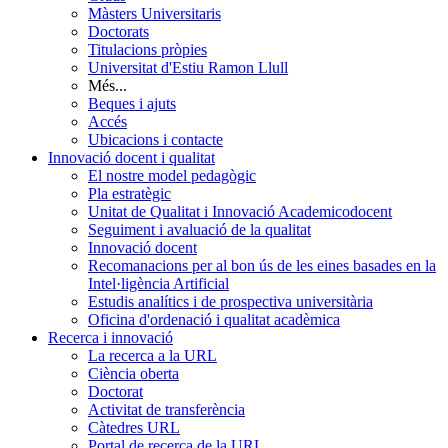
Màsters Universitaris
Doctorats
Titulacions pròpies
Universitat d'Estiu Ramon Llull
Més...
Beques i ajuts
Accés
Ubicacions i contacte
Innovació docent i qualitat
El nostre model pedagògic
Pla estratègic
Unitat de Qualitat i Innovació Academicodocent
Seguiment i avaluació de la qualitat
Innovació docent
Recomanacions per al bon ús de les eines basades en la
Intel·ligència Artificial
Estudis analítics i de prospectiva universitària
Oficina d'ordenació i qualitat acadèmica
Recerca i innovació
La recerca a la URL
Ciència oberta
Doctorat
Activitat de transferència
Càtedres URL
Portal de recerca de la URL