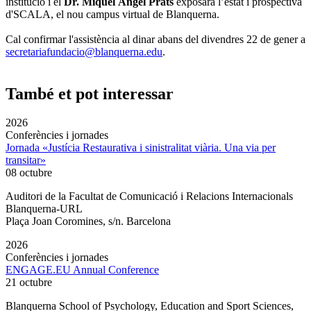
institució i el
Dr. Miquel Àngel Prats
exposarà l’estat i prospectiva
d'SCALA, el nou campus virtual de Blanquerna.
Cal confirmar l'assistència al dinar abans del divendres 22 de gener a
secretariafundacio@blanquerna.edu
.
També et pot interessar
2026
Conferències i jornades
Jornada «Justícia Restaurativa i sinistralitat viària. Una via per
transitar»
08 octubre
Auditori de la Facultat de Comunicació i Relacions Internacionals
Blanquerna-URL
Plaça Joan Coromines, s/n. Barcelona
2026
Conferències i jornades
ENGAGE.EU Annual Conference
21 octubre
Blanquerna School of Psychology, Education and Sport Sciences,