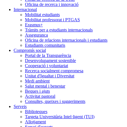
Oficina de recerca i innovació
Internacional
Mobilitat estudiants
Mobilitat professorat i PTGAS
Erasmus+
Tràmits per a estudiants internacionals
Assegurança
Oficina de relacions internacionals i estudiants
Estudiants comunitaris
Compromís social
Portal de la Transparència
Desenvolupament sostenible
Cooperació i voluntariat
Recerca socialment compromesa
Unitat d'Igualtat i Diversitat
Medi ambient
Salut mental i benestar
Beques i ajuts
Activitat pastoral
Consultes, queixes i suggeriments
Serveis
Biblioteques
Targeta Universitària Intel·ligent (TUI)
Allotjament
Servei d'esports