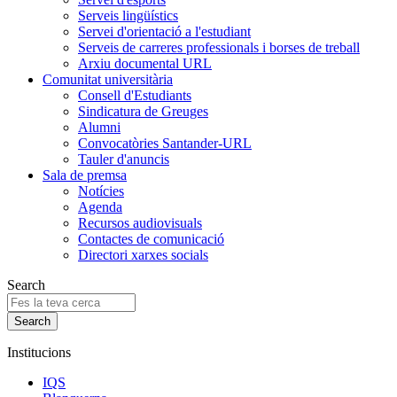
Serveis lingüístics
Servei d'orientació a l'estudiant
Serveis de carreres professionals i borses de treball
Arxiu documental URL
Comunitat universitària
Consell d'Estudiants
Sindicatura de Greuges
Alumni
Convocatòries Santander-URL
Tauler d'anuncis
Sala de premsa
Notícies
Agenda
Recursos audiovisuals
Contactes de comunicació
Directori xarxes socials
Search
Institucions
IQS