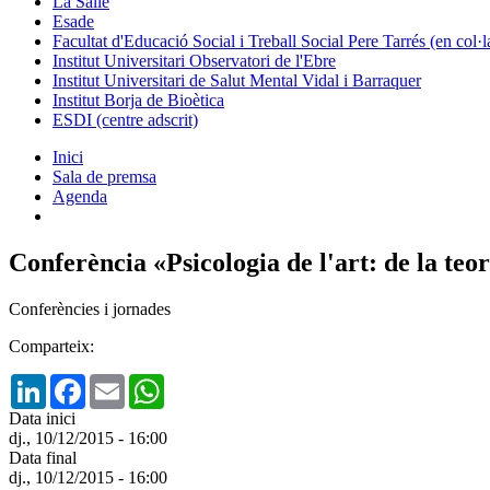
La Salle
Esade
Facultat d'Educació Social i Treball Social Pere Tarrés (en col
Institut Universitari Observatori de l'Ebre
Institut Universitari de Salut Mental Vidal i Barraquer
Institut Borja de Bioètica
ESDI (centre adscrit)
Inici
Sala de premsa
Agenda
Conferència «Psicologia de l'art: de la teo
Conferències i jornades
Comparteix:
LinkedIn
Facebook
Email
WhatsApp
Data inici
dj., 10/12/2015 - 16:00
Data final
dj., 10/12/2015 - 16:00