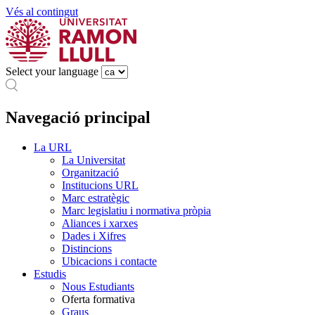
Vés al contingut
Select your language
Navegació principal
La URL
La Universitat
Organització
Institucions URL
Marc estratègic
Marc legislatiu i normativa pròpia
Aliances i xarxes
Dades i Xifres
Distincions
Ubicacions i contacte
Estudis
Nous Estudiants
Oferta formativa
Graus