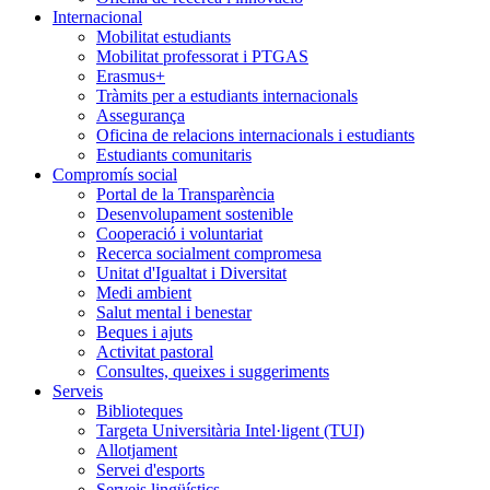
Internacional
Mobilitat estudiants
Mobilitat professorat i PTGAS
Erasmus+
Tràmits per a estudiants internacionals
Assegurança
Oficina de relacions internacionals i estudiants
Estudiants comunitaris
Compromís social
Portal de la Transparència
Desenvolupament sostenible
Cooperació i voluntariat
Recerca socialment compromesa
Unitat d'Igualtat i Diversitat
Medi ambient
Salut mental i benestar
Beques i ajuts
Activitat pastoral
Consultes, queixes i suggeriments
Serveis
Biblioteques
Targeta Universitària Intel·ligent (TUI)
Allotjament
Servei d'esports
Serveis lingüístics