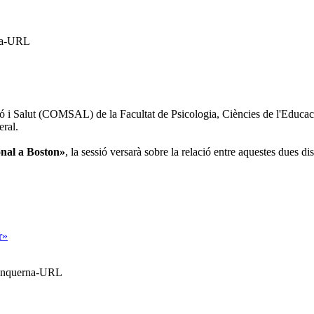
rna-URL
 i Salut (COMSAL) de la Facultat de Psicologia, Ciències de l'Educaci
eral.
ional a Boston»
, la sessió versarà sobre la relació entre aquestes dues d
r»
Blanquerna-URL