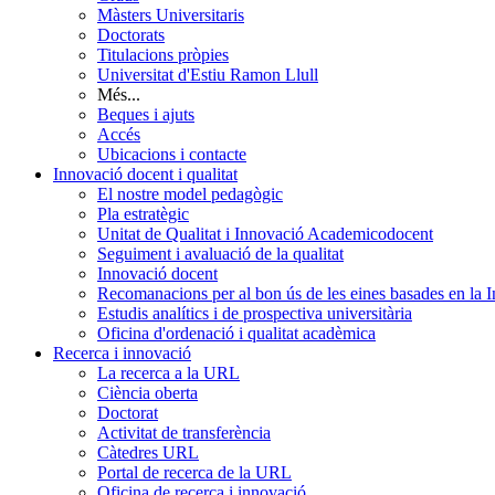
Màsters Universitaris
Doctorats
Titulacions pròpies
Universitat d'Estiu Ramon Llull
Més...
Beques i ajuts
Accés
Ubicacions i contacte
Innovació docent i qualitat
El nostre model pedagògic
Pla estratègic
Unitat de Qualitat i Innovació Academicodocent
Seguiment i avaluació de la qualitat
Innovació docent
Recomanacions per al bon ús de les eines basades en la Int
Estudis analítics i de prospectiva universitària
Oficina d'ordenació i qualitat acadèmica
Recerca i innovació
La recerca a la URL
Ciència oberta
Doctorat
Activitat de transferència
Càtedres URL
Portal de recerca de la URL
Oficina de recerca i innovació