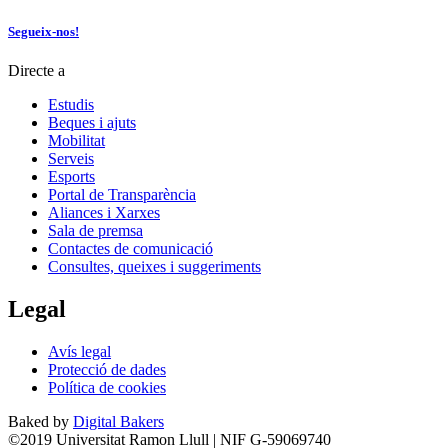
Segueix-nos!
Directe a
Estudis
Beques i ajuts
Mobilitat
Serveis
Esports
Portal de Transparència
Aliances i Xarxes
Sala de premsa
Contactes de comunicació
Consultes, queixes i suggeriments
Legal
Avís legal
Protecció de dades
Política de cookies
Baked by
Digital Bakers
©2019 Universitat Ramon Llull | NIF G-59069740