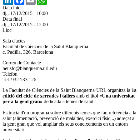
Data inici
dj., 17/12/2015 - 10:00
Data final
dj., 17/12/2015 - 12:00
Lloc
Sala d'actes
Facultat de Ciències de la Salut Blanquerna
c. Padilla, 326. Barcelona
Correu de Contacte
neusfc@blanquerna.url.edu
Telèfon
Tel. 932 533 126
La Facultat de Ciències de la Salut Blanquerna-URL organitza la
1a
edició del cicle de xerrades i tallers
amb el títol
«Una universitat
per a la gent gran»
dedicada a temes de salut.
Es tracta d'un programa sobre diferents temes que fan referència a la
salut (alimentació, prevenció de malalties, exercici físic...) adreçat a
la gent gran que vol ampliar els seus coneixements en un entorn
universitari.