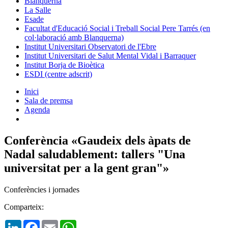
Blanquerna
La Salle
Esade
Facultat d'Educació Social i Treball Social Pere Tarrés (en
col·laboració amb Blanquerna)
Institut Universitari Observatori de l'Ebre
Institut Universitari de Salut Mental Vidal i Barraquer
Institut Borja de Bioètica
ESDI (centre adscrit)
Inici
Sala de premsa
Agenda
Conferència «Gaudeix dels àpats de
Nadal saludablement: tallers "Una
universitat per a la gent gran"»
Conferències i jornades
Comparteix:
LinkedIn
Facebook
Email
WhatsApp