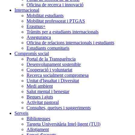
Oficina de recerca i innovació
Internacional
Mobilitat estudiants
Mobilitat professorat i PTGAS
Erasmus+
Tràmits per a estudiants internacionals
Assegurança
Oficina de relacions internacionals i estudiants
Estudiants comunitaris
Compromís social
Portal de la Transparència
Desenvolupament sostenible
Cooperació i voluntariat
Recerca socialment compromesa
Unitat d'Igualtat i Diversitat
Medi ambient
Salut mental i benestar
Beques i ajuts
Activitat pastoral
Consultes, queixes i suggeriments
Serveis
Biblioteques
Targeta Universitària Intel·ligent (TUI)
Allotjament
Servei d'esports