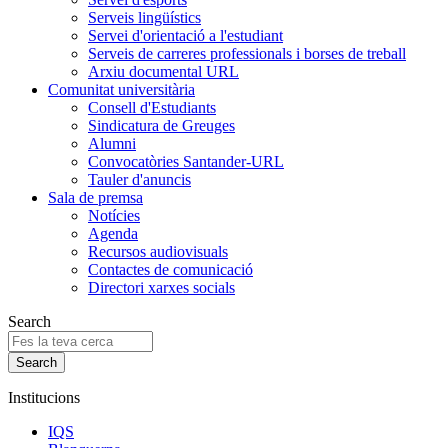
Serveis lingüístics
Servei d'orientació a l'estudiant
Serveis de carreres professionals i borses de treball
Arxiu documental URL
Comunitat universitària
Consell d'Estudiants
Sindicatura de Greuges
Alumni
Convocatòries Santander-URL
Tauler d'anuncis
Sala de premsa
Notícies
Agenda
Recursos audiovisuals
Contactes de comunicació
Directori xarxes socials
Search
Institucions
IQS