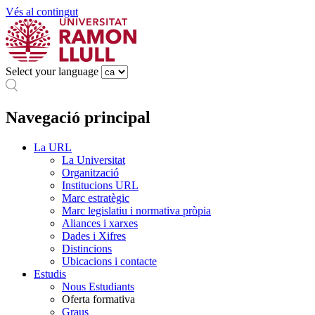
Vés al contingut
Select your language
Navegació principal
La URL
La Universitat
Organització
Institucions URL
Marc estratègic
Marc legislatiu i normativa pròpia
Aliances i xarxes
Dades i Xifres
Distincions
Ubicacions i contacte
Estudis
Nous Estudiants
Oferta formativa
Graus