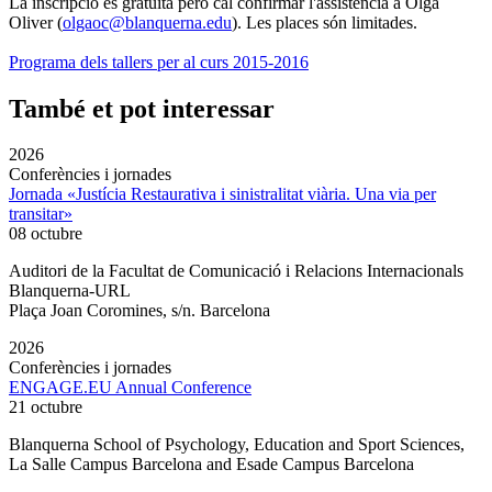
La inscripció és gratuïta però cal confirmar l'assistència a Olga
Oliver (
olgaoc@blanquerna.edu
). Les places són limitades.
Programa dels tallers per al curs 2015-2016
També et pot interessar
2026
Conferències i jornades
Jornada «Justícia Restaurativa i sinistralitat viària. Una via per
transitar»
08 octubre
Auditori de la Facultat de Comunicació i Relacions Internacionals
Blanquerna-URL
Plaça Joan Coromines, s/n. Barcelona
2026
Conferències i jornades
ENGAGE.EU Annual Conference
21 octubre
Blanquerna School of Psychology, Education and Sport Sciences,
La Salle Campus Barcelona and Esade Campus Barcelona