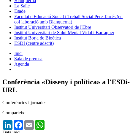
Blanquerna
La Salle
Esade
Facultat d'Educació Social i Treball Social Pere Tarrés (en
col·laboració amb Blanquerna)
Institut Universitari Observatori de l'Ebre
Institut Universitari de Salut Mental Vidal i Barraquer
Institut Borja de Bioètica
ESDI (centre adscrit)
Inici
Sala de premsa
Agenda
Conferència «Disseny i política» a l'ESDi-
URL
Conferències i jornades
Comparteix:
LinkedIn
Facebook
Email
WhatsApp
Data inici