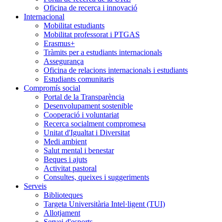
Oficina de recerca i innovació
Internacional
Mobilitat estudiants
Mobilitat professorat i PTGAS
Erasmus+
Tràmits per a estudiants internacionals
Assegurança
Oficina de relacions internacionals i estudiants
Estudiants comunitaris
Compromís social
Portal de la Transparència
Desenvolupament sostenible
Cooperació i voluntariat
Recerca socialment compromesa
Unitat d'Igualtat i Diversitat
Medi ambient
Salut mental i benestar
Beques i ajuts
Activitat pastoral
Consultes, queixes i suggeriments
Serveis
Biblioteques
Targeta Universitària Intel·ligent (TUI)
Allotjament
Servei d'esports