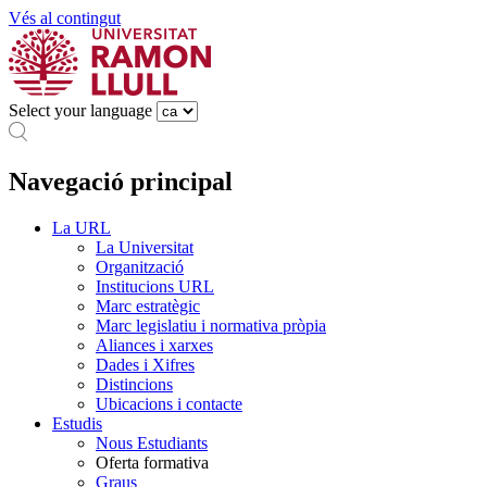
Vés al contingut
Select your language
Navegació principal
La URL
La Universitat
Organització
Institucions URL
Marc estratègic
Marc legislatiu i normativa pròpia
Aliances i xarxes
Dades i Xifres
Distincions
Ubicacions i contacte
Estudis
Nous Estudiants
Oferta formativa
Graus