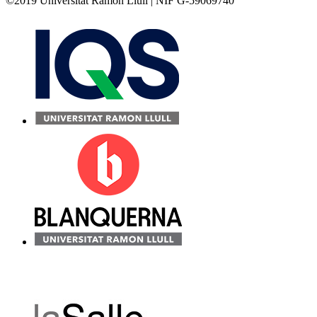
©2019 Universitat Ramon Llull | NIF G-59069740