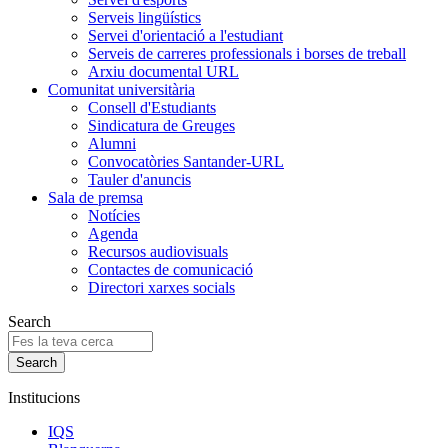
Serveis lingüístics
Servei d'orientació a l'estudiant
Serveis de carreres professionals i borses de treball
Arxiu documental URL
Comunitat universitària
Consell d'Estudiants
Sindicatura de Greuges
Alumni
Convocatòries Santander-URL
Tauler d'anuncis
Sala de premsa
Notícies
Agenda
Recursos audiovisuals
Contactes de comunicació
Directori xarxes socials
Search
Institucions
IQS