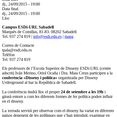
dj., 24/09/2015 - 19:00
Data final
dj., 24/09/2015 - 19:00
Lloc
Campus ESDi-URL Sabadell
Marquès de Comillas, 81-83. 08202 Sabadell
Tel. 937 274 819 |
info@esdi.edu.es
|
mapa
Correu de Contacte
ipala@esdi.edu.es
Telèfon
Tel. 937 274 819
Els professors de l’Escola Superior de Disseny ESDi-URL (centre
adscrit) Iván Merino, Oriol Ocaña i Dra. Maia Creus participen a la
conferència «Disseny i política»
organitzada per Disseny
Urderground al bar la República de Sabadell.
La conferència tindrà lloc el proper
24 de setembre a les 19h
i
girarà entorn a com les diferents formes de fer política poden influir
en el disseny.
La xerrada servirà per observar com el disseny ha variat en diferents
països depenent de les polítiques que s’han introduït, examinar en