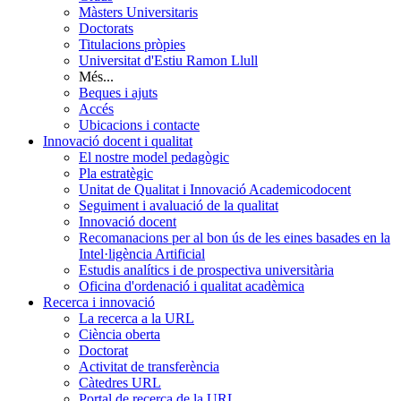
Màsters Universitaris
Doctorats
Titulacions pròpies
Universitat d'Estiu Ramon Llull
Més...
Beques i ajuts
Accés
Ubicacions i contacte
Innovació docent i qualitat
El nostre model pedagògic
Pla estratègic
Unitat de Qualitat i Innovació Academicodocent
Seguiment i avaluació de la qualitat
Innovació docent
Recomanacions per al bon ús de les eines basades en la
Intel·ligència Artificial
Estudis analítics i de prospectiva universitària
Oficina d'ordenació i qualitat acadèmica
Recerca i innovació
La recerca a la URL
Ciència oberta
Doctorat
Activitat de transferència
Càtedres URL
Portal de recerca de la URL