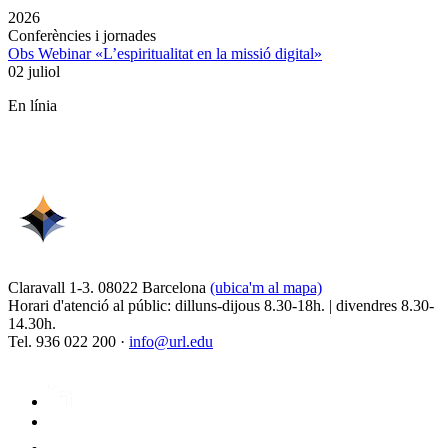
2026
Conferències i jornades
Obs Webinar «L’espiritualitat en la missió digital»
02 juliol
En línia
Claravall 1-3. 08022 Barcelona
(ubica'm al mapa)
Horari d'atenció al públic: dilluns-dijous 8.30-18h. | divendres 8.30-
14.30h.
Tel. 936 022 200 ·
info@url.edu