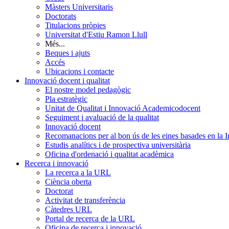
Màsters Universitaris
Doctorats
Titulacions pròpies
Universitat d'Estiu Ramon Llull
Més...
Beques i ajuts
Accés
Ubicacions i contacte
Innovació docent i qualitat
El nostre model pedagògic
Pla estratègic
Unitat de Qualitat i Innovació Academicodocent
Seguiment i avaluació de la qualitat
Innovació docent
Recomanacions per al bon ús de les eines basades en la Int
Estudis analítics i de prospectiva universitària
Oficina d'ordenació i qualitat acadèmica
Recerca i innovació
La recerca a la URL
Ciència oberta
Doctorat
Activitat de transferència
Càtedres URL
Portal de recerca de la URL
Oficina de recerca i innovació