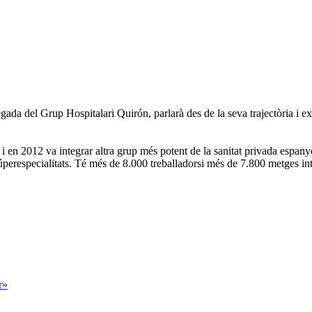
egada del Grup Hospitalari Quirón, parlarà des de la seva trajectòria i exp
, i en 2012 va integrar altra grup més potent de la sanitat privada espanyo
úperespecialitats. Té més de 8.000 treballadorsi més de 7.800 metges inte
r»