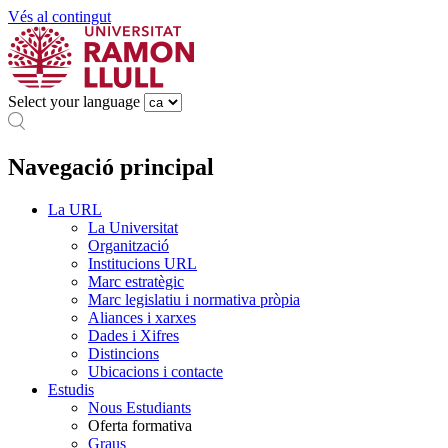
Vés al contingut
Select your language
Navegació principal
La URL
La Universitat
Organització
Institucions URL
Marc estratègic
Marc legislatiu i normativa pròpia
Aliances i xarxes
Dades i Xifres
Distincions
Ubicacions i contacte
Estudis
Nous Estudiants
Oferta formativa
Graus