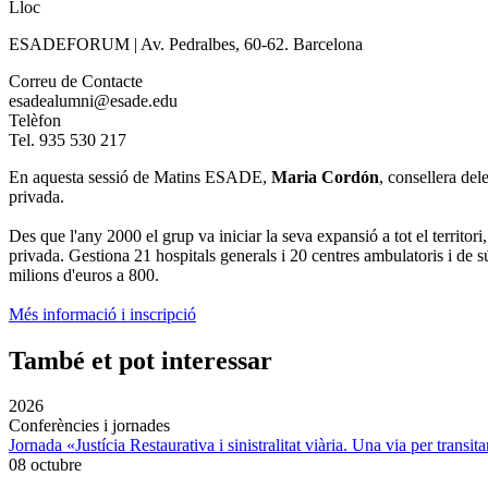
Lloc
ESADEFORUM | Av. Pedralbes, 60-62. Barcelona
Correu de Contacte
esadealumni@esade.edu
Telèfon
Tel. 935 530 217
En aquesta sessió de Matins ESADE,
Maria Cordón
, consellera del
privada.
Des que l'any 2000 el grup va iniciar la seva expansió a tot el territori
privada. Gestiona 21 hospitals generals i 20 centres ambulatoris i de s
milions d'euros a 800.
Més informació i inscripció
També et pot interessar
2026
Conferències i jornades
Jornada «Justícia Restaurativa i sinistralitat viària. Una via per transita
08 octubre