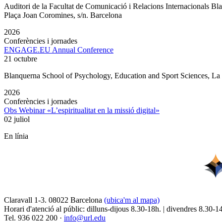
Auditori de la Facultat de Comunicació i Relacions Internacionals 
Plaça Joan Coromines, s/n. Barcelona
2026
Conferències i jornades
ENGAGE.EU Annual Conference
21 octubre
Blanquerna School of Psychology, Education and Sport Sciences, L
2026
Conferències i jornades
Obs Webinar «L’espiritualitat en la missió digital»
02 juliol
En línia
Claravall 1-3. 08022 Barcelona
(ubica'm al mapa)
Horari d'atenció al públic: dilluns-dijous 8.30-18h. | divendres 8.30-1
Tel. 936 022 200 ·
info@url.edu