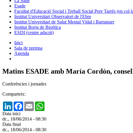
La Salle
Esade
Facultat d'Educació Social i Treball Social Pere Tarrés (en col
Institut Universitari Observatori de l'Ebre
Institut Universitari de Salut Mental Vidal i Barraquer
Institut Borja de Bioètica
ESDI (centre adscrit)
Inici
Sala de premsa
Agenda
Matins ESADE amb María Cordón, conselle
Conferències i jornades
Comparteix:
LinkedIn
Facebook
Email
WhatsApp
Data inici
dc., 18/06/2014 - 08:30
Data final
dc., 18/06/2014 - 08:30