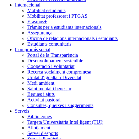
Internacional
Mobilitat estudiants
Mobilitat professorat i PTGAS
Erasmus+
Tràmits per a estudiants internacionals
Assegurança
Oficina de relacions internacionals i estudiants
Estudiants comunitaris
Compromís social
Portal de la Transparència
Desenvolupament sostenible
Cooperació i voluntariat
Recerca socialment compromesa
Unitat d'Igualtat i Diversitat
Medi ambient
Salut mental i benestar
Beques i ajuts
Activitat pastoral
Consultes, queixes i suggeriments
Serveis
Biblioteques
Targeta Universitària Intel·ligent (TUI)
Allotjament
Servei d'esports
Serveis lingüístics