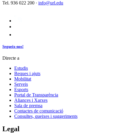
Tel. 936 022 200 ·
info@url.edu
Segueix-nos!
Directe a
Estudis
Beques i ajuts
Mobilitat
Serveis
Esports
Portal de Transparència
Aliances i Xarxes
Sala de premsa
Contactes de comunicació
Consultes, queixes i suggeriments
Legal