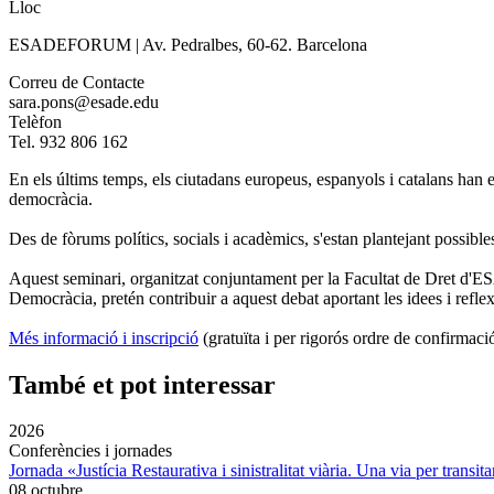
Lloc
ESADEFORUM | Av. Pedralbes, 60-62. Barcelona
Correu de Contacte
sara.pons@esade.edu
Telèfon
Tel. 932 806 162
En els últims temps, els ciutadans europeus, espanyols i catalans han 
democràcia.
Des de fòrums polítics, socials i acadèmics, s'estan plantejant possibles 
Aquest seminari, organitzat conjuntament per la Facultat de Dret d'E
Democràcia, pretén contribuir a aquest debat aportant les idees i reflex
Més informació i inscripció
(gratuïta i per rigorós ordre de confirmaci
També et pot interessar
2026
Conferències i jornades
Jornada «Justícia Restaurativa i sinistralitat viària. Una via per transita
08 octubre