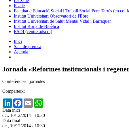
La Salle
Esade
Facultat d'Educació Social i Treball Social Pere Tarrés (en col
Institut Universitari Observatori de l'Ebre
Institut Universitari de Salut Mental Vidal i Barraquer
Institut Borja de Bioètica
ESDI (centre adscrit)
Inici
Sala de premsa
Agenda
Jornada «Reformes institucionals i regen
Conferències i jornades
Comparteix:
LinkedIn
Facebook
Email
WhatsApp
Data inici
dc., 10/12/2014 - 10:30
Data final
dc., 10/12/2014 - 10:30