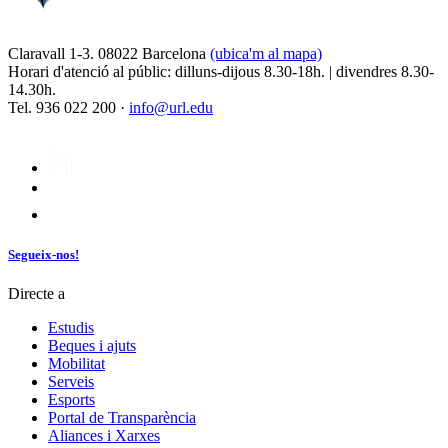
Claravall 1-3. 08022 Barcelona
(ubica'm al mapa)
Horari d'atenció al públic: dilluns-dijous 8.30-18h. | divendres 8.30-
14.30h.
Tel. 936 022 200 ·
info@url.edu
Segueix-nos!
Directe a
Estudis
Beques i ajuts
Mobilitat
Serveis
Esports
Portal de Transparència
Aliances i Xarxes