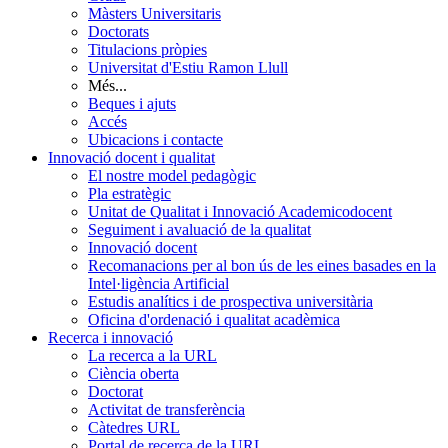
Màsters Universitaris
Doctorats
Titulacions pròpies
Universitat d'Estiu Ramon Llull
Més...
Beques i ajuts
Accés
Ubicacions i contacte
Innovació docent i qualitat
El nostre model pedagògic
Pla estratègic
Unitat de Qualitat i Innovació Academicodocent
Seguiment i avaluació de la qualitat
Innovació docent
Recomanacions per al bon ús de les eines basades en la
Intel·ligència Artificial
Estudis analítics i de prospectiva universitària
Oficina d'ordenació i qualitat acadèmica
Recerca i innovació
La recerca a la URL
Ciència oberta
Doctorat
Activitat de transferència
Càtedres URL
Portal de recerca de la URL