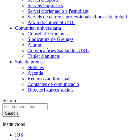
Serveis lingüístics
Servei d'orientació a l'estudiant
Serveis de carreres professionals i borses de treball
Arxiu documental URL
Comunitat universitària
Consell d'Estudiants
Sindicatura de Greuges
Alumni
Convocatòries Santander-URL
Tauler d'anuncis
Sala de premsa
Notícies
Agenda
Recursos audiovisuals
Contactes de comunicació
Directori xarxes socials
Search
Institucions
IQS