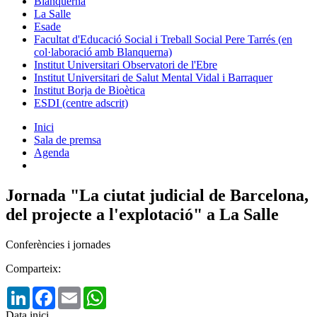
Blanquerna
La Salle
Esade
Facultat d'Educació Social i Treball Social Pere Tarrés (en
col·laboració amb Blanquerna)
Institut Universitari Observatori de l'Ebre
Institut Universitari de Salut Mental Vidal i Barraquer
Institut Borja de Bioètica
ESDI (centre adscrit)
Inici
Sala de premsa
Agenda
Jornada "La ciutat judicial de Barcelona,
del projecte a l'explotació" a La Salle
Conferències i jornades
Comparteix:
LinkedIn
Facebook
Email
WhatsApp
Data inici