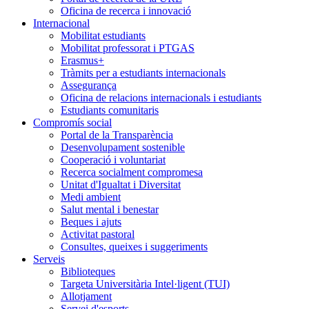
Oficina de recerca i innovació
Internacional
Mobilitat estudiants
Mobilitat professorat i PTGAS
Erasmus+
Tràmits per a estudiants internacionals
Assegurança
Oficina de relacions internacionals i estudiants
Estudiants comunitaris
Compromís social
Portal de la Transparència
Desenvolupament sostenible
Cooperació i voluntariat
Recerca socialment compromesa
Unitat d'Igualtat i Diversitat
Medi ambient
Salut mental i benestar
Beques i ajuts
Activitat pastoral
Consultes, queixes i suggeriments
Serveis
Biblioteques
Targeta Universitària Intel·ligent (TUI)
Allotjament
Servei d'esports