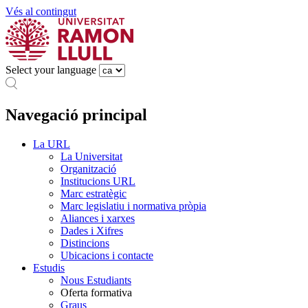
Vés al contingut
Select your language
Navegació principal
La URL
La Universitat
Organització
Institucions URL
Marc estratègic
Marc legislatiu i normativa pròpia
Aliances i xarxes
Dades i Xifres
Distincions
Ubicacions i contacte
Estudis
Nous Estudiants
Oferta formativa
Graus