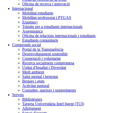
Oficina de recerca i innovació
Internacional
Mobilitat estudiants
Mobilitat professorat i PTGAS
Erasmus+
Tràmits per a estudiants internacionals
Assegurança
Oficina de relacions internacionals i estudiants
Estudiants comunitaris
Compromís social
Portal de la Transparència
Desenvolupament sostenible
Cooperació i voluntariat
Recerca socialment compromesa
Unitat d'Igualtat i Diversitat
Medi ambient
Salut mental i benestar
Beques i ajuts
Activitat pastoral
Consultes, queixes i suggeriments
Serveis
Biblioteques
Targeta Universitària Intel·ligent (TUI)
Allotjament
Servei d'esports