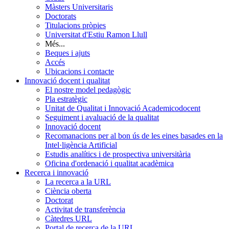
Màsters Universitaris
Doctorats
Titulacions pròpies
Universitat d'Estiu Ramon Llull
Més...
Beques i ajuts
Accés
Ubicacions i contacte
Innovació docent i qualitat
El nostre model pedagògic
Pla estratègic
Unitat de Qualitat i Innovació Academicodocent
Seguiment i avaluació de la qualitat
Innovació docent
Recomanacions per al bon ús de les eines basades en la
Intel·ligència Artificial
Estudis analítics i de prospectiva universitària
Oficina d'ordenació i qualitat acadèmica
Recerca i innovació
La recerca a la URL
Ciència oberta
Doctorat
Activitat de transferència
Càtedres URL
Portal de recerca de la URL