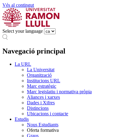
Vés al contingut
Select your language
Navegació principal
La URL
La Universitat
Organització
Institucions URL
Marc estratègic
Marc legislatiu i normativa pròpia
Aliances i xarxes
Dades i Xifres
Distincions
Ubicacions i contacte
Estudis
Nous Estudiants
Oferta formativa
Graus