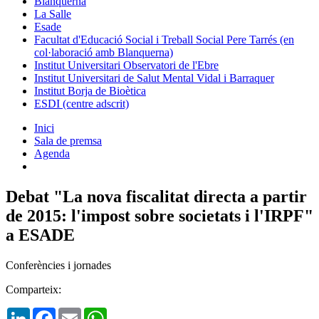
Blanquerna
La Salle
Esade
Facultat d'Educació Social i Treball Social Pere Tarrés (en
col·laboració amb Blanquerna)
Institut Universitari Observatori de l'Ebre
Institut Universitari de Salut Mental Vidal i Barraquer
Institut Borja de Bioètica
ESDI (centre adscrit)
Inici
Sala de premsa
Agenda
Debat "La nova fiscalitat directa a partir
de 2015: l'impost sobre societats i l'IRPF"
a ESADE
Conferències i jornades
Comparteix:
LinkedIn
Facebook
Email
WhatsApp