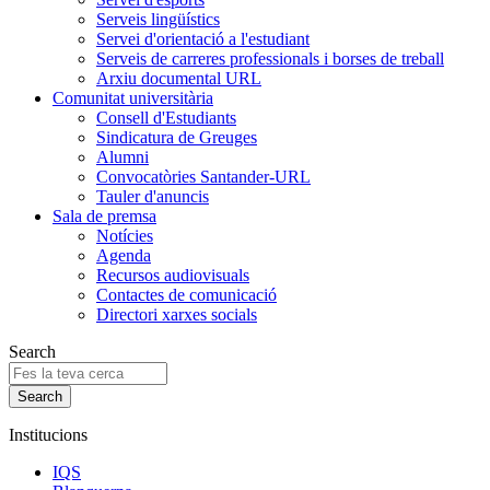
Serveis lingüístics
Servei d'orientació a l'estudiant
Serveis de carreres professionals i borses de treball
Arxiu documental URL
Comunitat universitària
Consell d'Estudiants
Sindicatura de Greuges
Alumni
Convocatòries Santander-URL
Tauler d'anuncis
Sala de premsa
Notícies
Agenda
Recursos audiovisuals
Contactes de comunicació
Directori xarxes socials
Search
Institucions
IQS