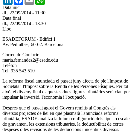
Data inici
dl., 22/09/2014 - 11:30
Data final
dl., 22/09/2014 - 13:30
Lloc
ESADEFORUM - Edifici 1
Av. Pedralbes, 60-62. Barcelona
Correu de Contacte
maria.fernandez2@esade.edu
Telèfon
Tel. 935 543 510
La reforma fiscal anunciada el passat juny afecta de ple l'Impost de
Societats i l'Impost sobre la Renda de les Persones Físiques. Per tot
això, el disseny final d'aquestes dues figures tributàries serà clau per
impulsar la inversió, l'economia i l'ocupació.
Després que el passat agost el Govern remitís al Congrés els
diversos projectes de llei en què plasmarà l'anunciada reforma
tributària, ESADE analitza la futura configuració dels tipus o escales
de gravamen, les extensions tributàries, la deductibilitat de certes
despeses o les revisions de les deduccions i incentius diversos.