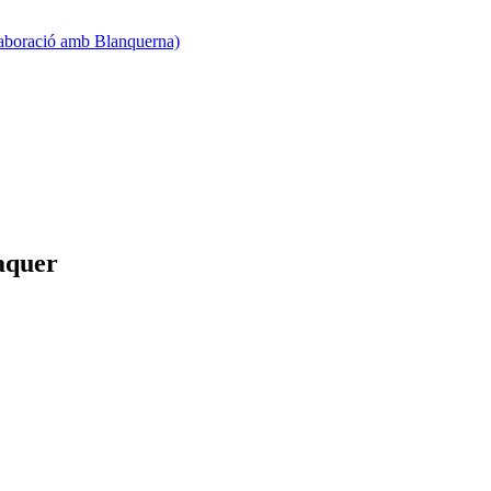
·laboració amb Blanquerna)
raquer