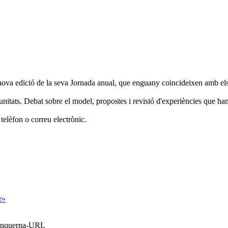
ova edició de la seva Jornada anual, que enguany coincideixen amb els
nitats. Debat sobre el model, propostes i revisió d'experiències que han 
 telèfon o correu electrònic.
r»
Blanquerna-URL