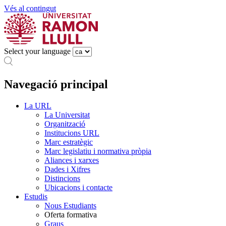
Vés al contingut
Select your language
Navegació principal
La URL
La Universitat
Organització
Institucions URL
Marc estratègic
Marc legislatiu i normativa pròpia
Aliances i xarxes
Dades i Xifres
Distincions
Ubicacions i contacte
Estudis
Nous Estudiants
Oferta formativa
Graus