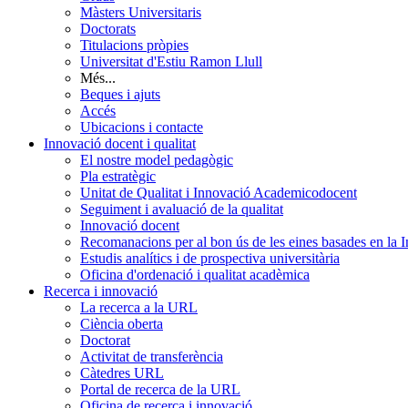
Màsters Universitaris
Doctorats
Titulacions pròpies
Universitat d'Estiu Ramon Llull
Més...
Beques i ajuts
Accés
Ubicacions i contacte
Innovació docent i qualitat
El nostre model pedagògic
Pla estratègic
Unitat de Qualitat i Innovació Academicodocent
Seguiment i avaluació de la qualitat
Innovació docent
Recomanacions per al bon ús de les eines basades en la Int
Estudis analítics i de prospectiva universitària
Oficina d'ordenació i qualitat acadèmica
Recerca i innovació
La recerca a la URL
Ciència oberta
Doctorat
Activitat de transferència
Càtedres URL
Portal de recerca de la URL
Oficina de recerca i innovació