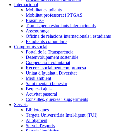
Internacional
Mobilitat estudiants
Mobilitat professorat i PTGAS
Erasmus+
Tràmits per a estudiants internacionals
Assegurança
Oficina de relacions internacionals i estudiants
Estudiants comunitaris
Compromís social
Portal de la Transparència
Desenvolupament sostenible
Cooperació i voluntariat
Recerca socialment compromesa
Unitat d'Igualtat i Diversitat
Medi ambient
Salut mental i benestar
Beques i ajuts
Activitat pastoral
Consultes, queixes i suggeriments
Serveis
Biblioteques
Targeta Universitària Intel·ligent (TUI)
Allotjament
Servei d'esports
Serveis lingüístics