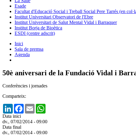
La Salle
Esade
Facultat d'Educació Social i Treball Social Pere Tarrés (en col
Institut Universitari Observatori de l'Ebre
Institut Universitari de Salut Mental Vidal i Barraquer
Institut Borja de Bioètica
ESDI (centre adscrit)
Inici
Sala de premsa
Agenda
50è aniversari de la Fundació Vidal i Bar
Conferències i jornades
Comparteix:
LinkedIn
Facebook
Email
WhatsApp
Data inici
dv., 07/02/2014 - 09:00
Data final
dv., 07/02/2014 - 09:00