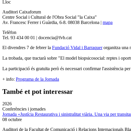
Lloc
Auditori Caixaforum
Centre Social i Cultural de l'Obra Social "la Caixa"
Av. Francesc Ferrer i Guàrdia, 6-8. 08038 Barcelona |
mapa
Telèfon
Tel. 93 434 00 01 | docencia@fvb.cat
El divendres 7 de febrer la
Fundació Vidal i Barraquer
organitza una n
La trobada, que tractarà sobre "El model biopsicosocial: reptes i oportu
La participació és gratuïta però és necessari confirmar l'assistència per
+ info:
Programa de la Jornada
També et pot interessar
2026
Conferències i jornades
Jornada «Justícia Restaurativa i sinistralitat viària. Una via per transita
08 octubre
Auditori de la Facultat de Comunicació i Relacions Internacionals 