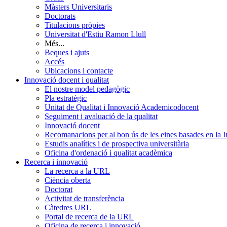
Màsters Universitaris
Doctorats
Titulacions pròpies
Universitat d'Estiu Ramon Llull
Més...
Beques i ajuts
Accés
Ubicacions i contacte
Innovació docent i qualitat
El nostre model pedagògic
Pla estratègic
Unitat de Qualitat i Innovació Academicodocent
Seguiment i avaluació de la qualitat
Innovació docent
Recomanacions per al bon ús de les eines basades en la Int
Estudis analítics i de prospectiva universitària
Oficina d'ordenació i qualitat acadèmica
Recerca i innovació
La recerca a la URL
Ciència oberta
Doctorat
Activitat de transferència
Càtedres URL
Portal de recerca de la URL
Oficina de recerca i innovació