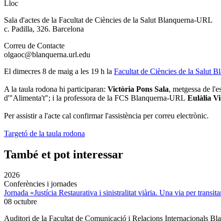
Lloc
Sala d'actes de la Facultat de Ciències de la Salut Blanquerna-URL
c. Padilla, 326. Barcelona
Correu de Contacte
olgaoc@blanquerna.url.edu
El dimecres 8 de maig a les 19 h la
Facultat de Ciències de la Salut
A la taula rodona hi participaran:
Victòria Pons Sala
, metgessa de l'e
d'"Alimenta't"; i la professora de la FCS Blanquerna-URL
Eulàlia Vi
Per assistir a l'acte cal confirmar l'assistència per correu electrònic.
Targetó de la taula rodona
També et pot interessar
2026
Conferències i jornades
Jornada «Justícia Restaurativa i sinistralitat viària. Una via per transita
08 octubre
Auditori de la Facultat de Comunicació i Relacions Internacionals 