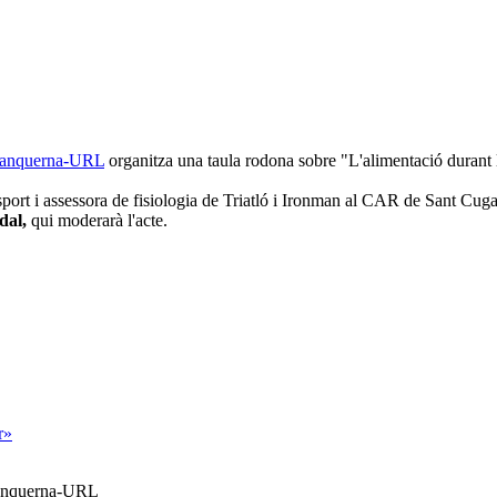
 Blanquerna-URL
organitza una taula rodona sobre "L'alimentació durant
sport i assessora de fisiologia de Triatló i Ironman al CAR de Sant Cug
dal,
qui moderarà l'acte.
r»
Blanquerna-URL