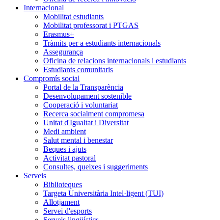
Internacional
Mobilitat estudiants
Mobilitat professorat i PTGAS
Erasmus+
Tràmits per a estudiants internacionals
Assegurança
Oficina de relacions internacionals i estudiants
Estudiants comunitaris
Compromís social
Portal de la Transparència
Desenvolupament sostenible
Cooperació i voluntariat
Recerca socialment compromesa
Unitat d'Igualtat i Diversitat
Medi ambient
Salut mental i benestar
Beques i ajuts
Activitat pastoral
Consultes, queixes i suggeriments
Serveis
Biblioteques
Targeta Universitària Intel·ligent (TUI)
Allotjament
Servei d'esports
Serveis lingüístics