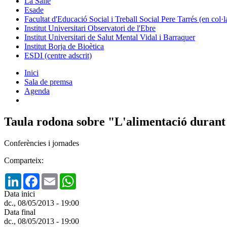
La Salle
Esade
Facultat d'Educació Social i Treball Social Pere Tarrés (en col
Institut Universitari Observatori de l'Ebre
Institut Universitari de Salut Mental Vidal i Barraquer
Institut Borja de Bioètica
ESDI (centre adscrit)
Inici
Sala de premsa
Agenda
Taula rodona sobre "L'alimentació durant
Conferències i jornades
Comparteix:
LinkedIn
Facebook
Email
WhatsApp
Data inici
dc., 08/05/2013 - 19:00
Data final
dc., 08/05/2013 - 19:00