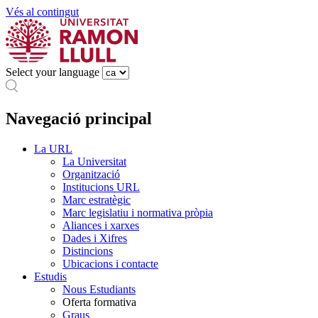
Vés al contingut
Select your language
Navegació principal
La URL
La Universitat
Organització
Institucions URL
Marc estratègic
Marc legislatiu i normativa pròpia
Aliances i xarxes
Dades i Xifres
Distincions
Ubicacions i contacte
Estudis
Nous Estudiants
Oferta formativa
Graus