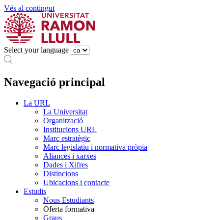
Vés al contingut
Select your language
Navegació principal
La URL
La Universitat
Organització
Institucions URL
Marc estratègic
Marc legislatiu i normativa pròpia
Aliances i xarxes
Dades i Xifres
Distincions
Ubicacions i contacte
Estudis
Nous Estudiants
Oferta formativa
Graus