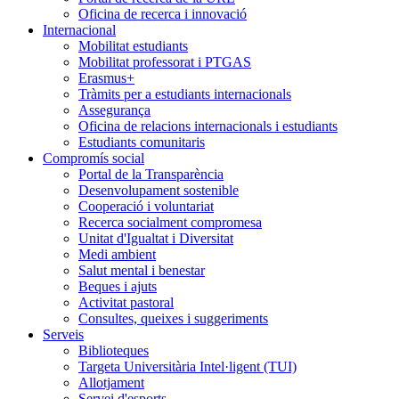
Oficina de recerca i innovació
Internacional
Mobilitat estudiants
Mobilitat professorat i PTGAS
Erasmus+
Tràmits per a estudiants internacionals
Assegurança
Oficina de relacions internacionals i estudiants
Estudiants comunitaris
Compromís social
Portal de la Transparència
Desenvolupament sostenible
Cooperació i voluntariat
Recerca socialment compromesa
Unitat d'Igualtat i Diversitat
Medi ambient
Salut mental i benestar
Beques i ajuts
Activitat pastoral
Consultes, queixes i suggeriments
Serveis
Biblioteques
Targeta Universitària Intel·ligent (TUI)
Allotjament
Servei d'esports