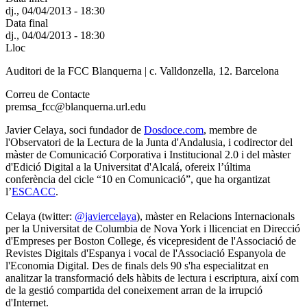
dj., 04/04/2013 - 18:30
Data final
dj., 04/04/2013 - 18:30
Lloc
Auditori de la FCC Blanquerna | c. Valldonzella, 12. Barcelona
Correu de Contacte
premsa_fcc@blanquerna.url.edu
Javier Celaya, soci fundador de
Dosdoce.com
, membre de
l'Observatori de la Lectura de la Junta d'Andalusia, i codirector del
màster de Comunicació Corporativa i Institucional 2.0 i del màster
d'Edició Digital a la Universitat d'Alcalá, ofereix l’última
conferència del cicle “10 en Comunicació”, que ha organtizat
l’
ESCACC
.
Celaya (twitter:
@javiercelaya
), màster en Relacions Internacionals
per la Universitat de Columbia de Nova York i llicenciat en Direcció
d'Empreses per Boston College, és vicepresident de l'Associació de
Revistes Digitals d'Espanya i vocal de l'Associació Espanyola de
l'Economia Digital. Des de finals dels 90 s'ha especialitzat en
analitzar la transformació dels hàbits de lectura i escriptura, així com
de la gestió compartida del coneixement arran de la irrupció
d'Internet.