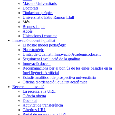
Màsters Universitaris
Doctorats
Titulacions pròpies
Universitat d'Estiu Ramon Llull
Més...
Beques i ajuts
Accés
Ubicacions i contacte
Innovació docent i qualitat
El nostre model pedagògic
Pla estratègic
Unitat de Qualitat i Innovació Academicodocent
Seguiment i avaluació de la qualitat
Innovació docent
Recomanacions per al bon ús de les eines basades en la
Intel·ligència Artificial
Estudis analítics i de prospectiva universitària
Oficina d'ordenació i qualitat acadèmica
Recerca i innovació
La recerca a la URL
Ciència oberta
Doctorat
Activitat de transferència
Càtedres URL
Portal de recerca de la URL