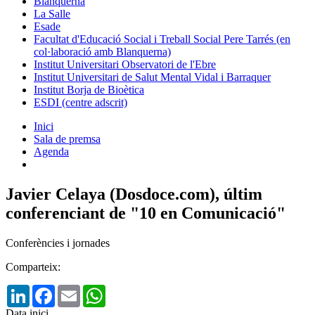
Blanquerna
La Salle
Esade
Facultat d'Educació Social i Treball Social Pere Tarrés (en
col·laboració amb Blanquerna)
Institut Universitari Observatori de l'Ebre
Institut Universitari de Salut Mental Vidal i Barraquer
Institut Borja de Bioètica
ESDI (centre adscrit)
Inici
Sala de premsa
Agenda
Javier Celaya (Dosdoce.com), últim
conferenciant de "10 en Comunicació"
Conferències i jornades
Comparteix:
LinkedIn
Facebook
Email
WhatsApp
Data inici