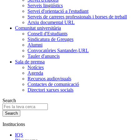
Serveis lingüístics
Servei d'orientació a l'estudiant
Serveis de carreres professionals i borses de treball
Arxiu documental URL
Comunitat universitària
Consell d'Estudiants
Sindicatura de Greuges
Alumni
Convocatòries Santander-URL
Tauler d'anuncis
Sala de premsa
Notícies
Agenda
Recursos audiovisuals
Contactes de comunicació
Directori xarxes socials
Search
Institucions
IQS