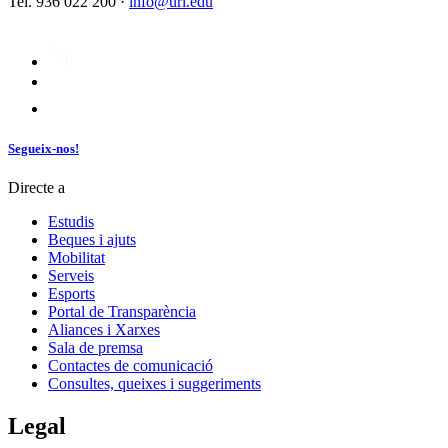
Tel. 936 022 200 ·
info@url.edu
Segueix-nos!
Directe a
Estudis
Beques i ajuts
Mobilitat
Serveis
Esports
Portal de Transparència
Aliances i Xarxes
Sala de premsa
Contactes de comunicació
Consultes, queixes i suggeriments
Legal