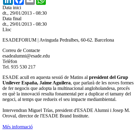
Data inici
dt., 29/01/2013 - 08:30
Data final
dt., 29/01/2013 - 08:30
Lloc
ESADEFORUM | Avinguda Pedralbes, 60-62. Barcelona
Correu de Contacte
esadealumni@esade.edu
Telèfon
Tel. 935 530 217
ESADE acull en aquesta sessió de Matins al
president del Grup
Unilever España, Jaime Aguilera
, que parlarà de les noves formes
de fer negocis que adopta la multinacional angloholandesa, procés
en què la innovació resulta fonamental per a duplicar el tamany del
negoci, al temps que redueix el seu impacte mediambiental.
Intervendran Miguel Trías, president d'ESADE Alumni i Josep M.
Oroval, director de l'ESADE Brand Institute.
Més informació