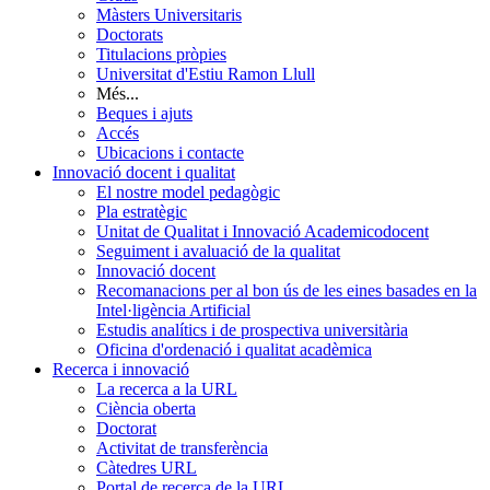
Màsters Universitaris
Doctorats
Titulacions pròpies
Universitat d'Estiu Ramon Llull
Més...
Beques i ajuts
Accés
Ubicacions i contacte
Innovació docent i qualitat
El nostre model pedagògic
Pla estratègic
Unitat de Qualitat i Innovació Academicodocent
Seguiment i avaluació de la qualitat
Innovació docent
Recomanacions per al bon ús de les eines basades en la
Intel·ligència Artificial
Estudis analítics i de prospectiva universitària
Oficina d'ordenació i qualitat acadèmica
Recerca i innovació
La recerca a la URL
Ciència oberta
Doctorat
Activitat de transferència
Càtedres URL
Portal de recerca de la URL