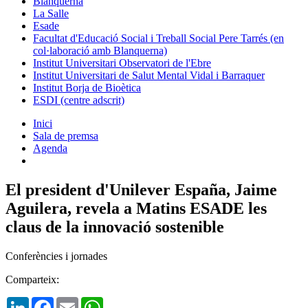
Blanquerna
La Salle
Esade
Facultat d'Educació Social i Treball Social Pere Tarrés (en
col·laboració amb Blanquerna)
Institut Universitari Observatori de l'Ebre
Institut Universitari de Salut Mental Vidal i Barraquer
Institut Borja de Bioètica
ESDI (centre adscrit)
Inici
Sala de premsa
Agenda
El president d'Unilever España, Jaime
Aguilera, revela a Matins ESADE les
claus de la innovació sostenible
Conferències i jornades
Comparteix:
LinkedIn
Facebook
Email
WhatsApp