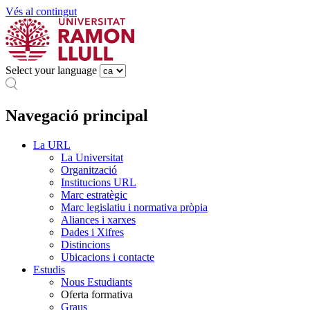
Vés al contingut
Select your language
Navegació principal
La URL
La Universitat
Organització
Institucions URL
Marc estratègic
Marc legislatiu i normativa pròpia
Aliances i xarxes
Dades i Xifres
Distincions
Ubicacions i contacte
Estudis
Nous Estudiants
Oferta formativa
Graus