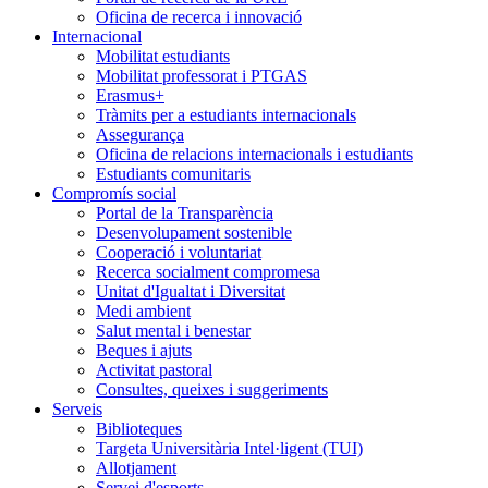
Oficina de recerca i innovació
Internacional
Mobilitat estudiants
Mobilitat professorat i PTGAS
Erasmus+
Tràmits per a estudiants internacionals
Assegurança
Oficina de relacions internacionals i estudiants
Estudiants comunitaris
Compromís social
Portal de la Transparència
Desenvolupament sostenible
Cooperació i voluntariat
Recerca socialment compromesa
Unitat d'Igualtat i Diversitat
Medi ambient
Salut mental i benestar
Beques i ajuts
Activitat pastoral
Consultes, queixes i suggeriments
Serveis
Biblioteques
Targeta Universitària Intel·ligent (TUI)
Allotjament
Servei d'esports