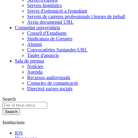
Serveis lingüístics
Servei d'orientació a l'estudiant
Serveis de carreres professionals i borses de treball
Arxiu documental URL
Comunitat universitària
Consell d'Estudiants
Sindicatura de Greuges
Alumni
Convocatòries Santander-URL
Tauler d'anuncis
Sala de premsa
Notícies
Agenda
Recursos audiovisuals
Contactes de comunicació
Directori xarxes socials
Search
Institucions
IQS