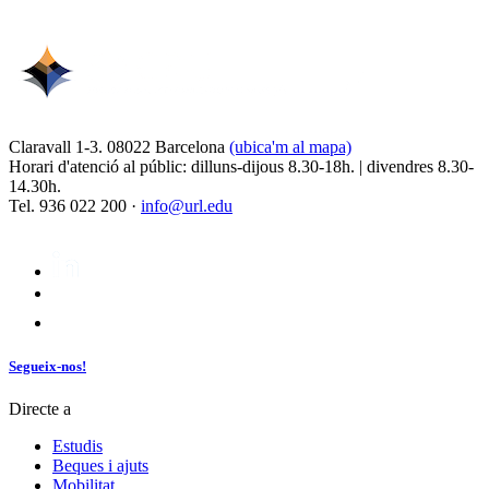
Claravall 1-3. 08022 Barcelona
(ubica'm al mapa)
Horari d'atenció al públic: dilluns-dijous 8.30-18h. | divendres 8.30-
14.30h.
Tel. 936 022 200 ·
info@url.edu
Segueix-nos!
Directe a
Estudis
Beques i ajuts
Mobilitat