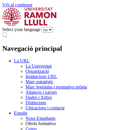
Vés al contingut
Select your language
Navegació principal
La URL
La Universitat
Organització
Institucions URL
Marc estratègic
Marc legislatiu i normativa pròpia
Aliances i xarxes
Dades i Xifres
Distincions
Ubicacions i contacte
Estudis
Nous Estudiants
Oferta formativa
Graus