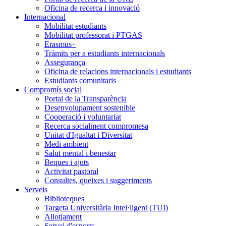
Oficina de recerca i innovació
Internacional
Mobilitat estudiants
Mobilitat professorat i PTGAS
Erasmus+
Tràmits per a estudiants internacionals
Assegurança
Oficina de relacions internacionals i estudiants
Estudiants comunitaris
Compromís social
Portal de la Transparència
Desenvolupament sostenible
Cooperació i voluntariat
Recerca socialment compromesa
Unitat d'Igualtat i Diversitat
Medi ambient
Salut mental i benestar
Beques i ajuts
Activitat pastoral
Consultes, queixes i suggeriments
Serveis
Biblioteques
Targeta Universitària Intel·ligent (TUI)
Allotjament
Servei d'esports