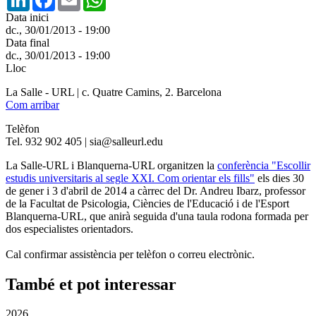
Data inici
dc., 30/01/2013 - 19:00
Data final
dc., 30/01/2013 - 19:00
Lloc
La Salle - URL | c. Quatre Camins, 2. Barcelona
Com arribar
Telèfon
Tel. 932 902 405 | sia@salleurl.edu
La Salle-URL i Blanquerna-URL organitzen la
conferència "Escollir
estudis universitaris al segle XXI. Com orientar els fills"
els dies 30
de gener i 3 d'abril de 2014 a càrrec del Dr. Andreu Ibarz, professor
de la Facultat de Psicologia, Ciències de l'Educació i de l'Esport
Blanquerna-URL, que anirà seguida d'una taula rodona formada per
dos especialistes orientadors.
Cal confirmar assistència per telèfon o correu electrònic.
També et pot interessar
2026