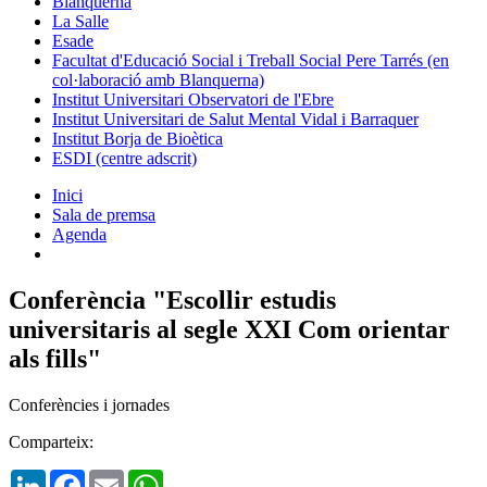
Blanquerna
La Salle
Esade
Facultat d'Educació Social i Treball Social Pere Tarrés (en
col·laboració amb Blanquerna)
Institut Universitari Observatori de l'Ebre
Institut Universitari de Salut Mental Vidal i Barraquer
Institut Borja de Bioètica
ESDI (centre adscrit)
Inici
Sala de premsa
Agenda
Conferència "Escollir estudis
universitaris al segle XXI Com orientar
als fills"
Conferències i jornades
Comparteix:
LinkedIn
Facebook
Email
WhatsApp