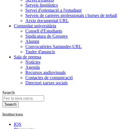
Serveis lingüístics
Servei d'orientació a l'estudiant
Serveis de carreres professionals i borses de treball
Arxiu documental URL
Comunitat universitària
Consell d'Estudiants
Sindicatura de Greuges
Alumni
Convocatòries Santander-URL
Tauler d'anuncis
Sala de premsa
Notícies
Agenda
Recursos audiovisuals
Contactes de comunicació
Directori xarxes socials
Search
Institucions
IQS