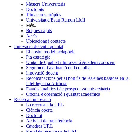
Màsters Universitaris
Doctorats
Titulacions pròpies
Universitat d'Estiu Ramon Llull
Més...
Beques i ajuts
Accés
Ubicacions i contacte
Innovació docent i qualitat
El nostre model pedagògic
Pla estratègic
Unitat de Qualitat i Innovació Academicodocent
Seguiment i avaluació de la qualitat
Innovació docent
Recomanacions per al bon ús de les eines basades en la
Intel·ligència Artificial
Estudis analítics i de prospectiva universitària
Oficina d'ordenació i qualitat acadèmica
Recerca i innovació
La recerca a la URL
Ciència oberta
Doctorat
Activitat de transferència
Càtedres URL
Portal de recerca de la URL