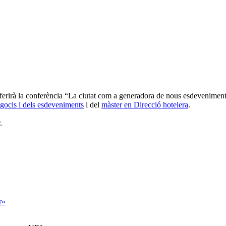
oferirà la conferència “La ciutat com a generadora de nous esdeveniments
egocis i dels esdeveniments
i del
màster en Direcció hotelera
.
.
r»