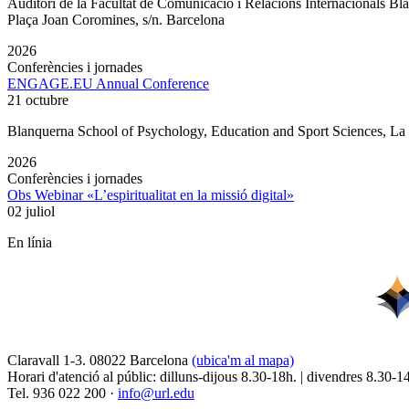
Auditori de la Facultat de Comunicació i Relacions Internacionals 
Plaça Joan Coromines, s/n. Barcelona
2026
Conferències i jornades
ENGAGE.EU Annual Conference
21 octubre
Blanquerna School of Psychology, Education and Sport Sciences, L
2026
Conferències i jornades
Obs Webinar «L’espiritualitat en la missió digital»
02 juliol
En línia
Claravall 1-3. 08022 Barcelona
(ubica'm al mapa)
Horari d'atenció al públic: dilluns-dijous 8.30-18h. | divendres 8.30-1
Tel. 936 022 200 ·
info@url.edu