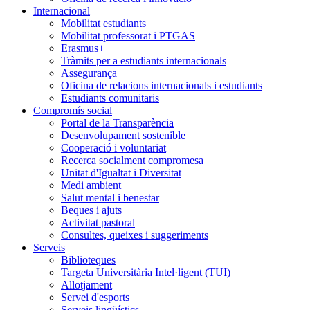
Internacional
Mobilitat estudiants
Mobilitat professorat i PTGAS
Erasmus+
Tràmits per a estudiants internacionals
Assegurança
Oficina de relacions internacionals i estudiants
Estudiants comunitaris
Compromís social
Portal de la Transparència
Desenvolupament sostenible
Cooperació i voluntariat
Recerca socialment compromesa
Unitat d'Igualtat i Diversitat
Medi ambient
Salut mental i benestar
Beques i ajuts
Activitat pastoral
Consultes, queixes i suggeriments
Serveis
Biblioteques
Targeta Universitària Intel·ligent (TUI)
Allotjament
Servei d'esports
Serveis lingüístics