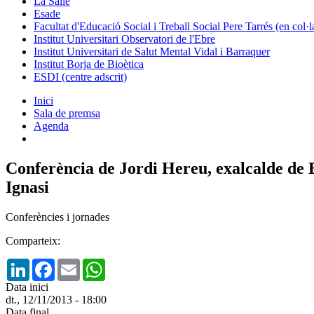
La Salle
Esade
Facultat d'Educació Social i Treball Social Pere Tarrés (en col
Institut Universitari Observatori de l'Ebre
Institut Universitari de Salut Mental Vidal i Barraquer
Institut Borja de Bioètica
ESDI (centre adscrit)
Inici
Sala de premsa
Agenda
Conferència de Jordi Hereu, exalcalde de
Ignasi
Conferències i jornades
Comparteix:
LinkedIn
Facebook
Email
WhatsApp
Data inici
dt., 12/11/2013 - 18:00
Data final