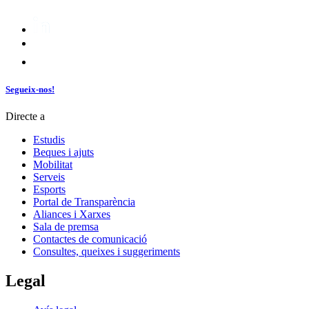
Segueix-nos!
Directe a
Estudis
Beques i ajuts
Mobilitat
Serveis
Esports
Portal de Transparència
Aliances i Xarxes
Sala de premsa
Contactes de comunicació
Consultes, queixes i suggeriments
Legal