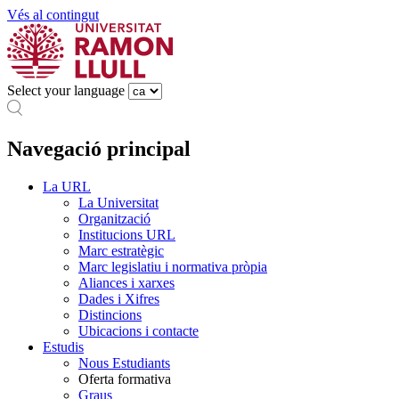
Vés al contingut
Select your language
Navegació principal
La URL
La Universitat
Organització
Institucions URL
Marc estratègic
Marc legislatiu i normativa pròpia
Aliances i xarxes
Dades i Xifres
Distincions
Ubicacions i contacte
Estudis
Nous Estudiants
Oferta formativa
Graus