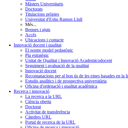
Màsters Universitaris
Doctorats
Titulacions pròpies
Universitat d'Estiu Ramon Llull
Més...
Beques i ajuts
Accés
Ubicacions i contacte
Innovació docent i qualitat
El nostre model pedagògic
Pla estratègic
Unitat de Qualitat i Innovació Academicodocent
Seguiment i avaluació de la qualitat
Innovació docent
Recomanacions per al bon ús de les eines basades en la Int
Estudis analítics i de prospectiva universitària
Oficina d'ordenació i qualitat acadèmica
Recerca i innovació
La recerca a la URL
Ciència oberta
Doctorat
Activitat de transferència
Càtedres URL
Portal de recerca de la URL
Oficina de recerca i innovació