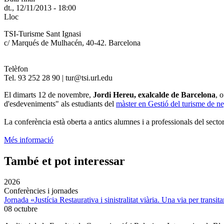
dt., 12/11/2013 - 18:00
Lloc
TSI-Turisme Sant Ignasi
c/ Marqués de Mulhacén, 40-42. Barcelona
Telèfon
Tel. 93 252 28 90 | tur@tsi.url.edu
El dimarts 12 de novembre,
Jordi Hereu, exalcalde de Barcelona
, 
d'esdeveniments" als estudiants del
màster en Gestió del turisme de n
La conferència està oberta a antics alumnes i a professionals del sector
Més informació
També et pot interessar
2026
Conferències i jornades
Jornada «Justícia Restaurativa i sinistralitat viària. Una via per transita
08 octubre