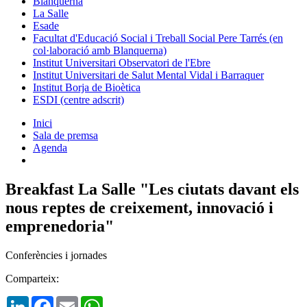
Blanquerna
La Salle
Esade
Facultat d'Educació Social i Treball Social Pere Tarrés (en
col·laboració amb Blanquerna)
Institut Universitari Observatori de l'Ebre
Institut Universitari de Salut Mental Vidal i Barraquer
Institut Borja de Bioètica
ESDI (centre adscrit)
Inici
Sala de premsa
Agenda
Breakfast La Salle "Les ciutats davant els
nous reptes de creixement, innovació i
emprenedoria"
Conferències i jornades
Comparteix:
LinkedIn
Facebook
Email
WhatsApp