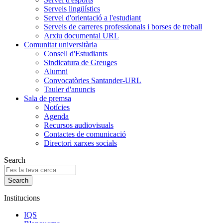
Serveis lingüístics
Servei d'orientació a l'estudiant
Serveis de carreres professionals i borses de treball
Arxiu documental URL
Comunitat universitària
Consell d'Estudiants
Sindicatura de Greuges
Alumni
Convocatòries Santander-URL
Tauler d'anuncis
Sala de premsa
Notícies
Agenda
Recursos audiovisuals
Contactes de comunicació
Directori xarxes socials
Search
Institucions
IQS