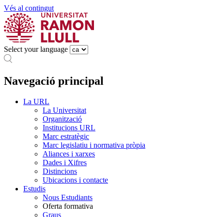
Vés al contingut
Select your language
Navegació principal
La URL
La Universitat
Organització
Institucions URL
Marc estratègic
Marc legislatiu i normativa pròpia
Aliances i xarxes
Dades i Xifres
Distincions
Ubicacions i contacte
Estudis
Nous Estudiants
Oferta formativa
Graus