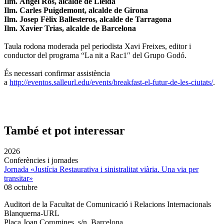
Ilm. Àngel Ros, alcalde de Lleida
Ilm. Carles Puigdemont, alcalde de Girona
Ilm. Josep Fèlix Ballesteros, alcalde de Tarragona
Ilm. Xavier Trias, alcalde de Barcelona
Taula rodona moderada pel periodista Xavi Freixes, editor i
conductor del programa “La nit a Rac1″ del Grupo Godó.
És necessari confirmar assistència
a
http://eventos.salleurl.edu/events/breakfast-el-futur-de-les-ciutats/
.
També et pot interessar
2026
Conferències i jornades
Jornada «Justícia Restaurativa i sinistralitat viària. Una via per
transitar»
08 octubre
Auditori de la Facultat de Comunicació i Relacions Internacionals
Blanquerna-URL
Plaça Joan Coromines, s/n. Barcelona