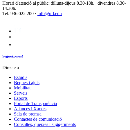
Horari d'atenció al públic: dilluns-dijous 8.30-18h. | divendres 8.30-
14.30h.
Tel. 936 022 200 ·
info@url.edu
Segueix-nos!
Directe a
Estudis
Beques i ajuts
Mobilitat
Serveis
Esports
Portal de Transparència
Aliances i Xarxes
Sala de premsa
Contactes de comunicació
Consultes, queixes i suggeriments