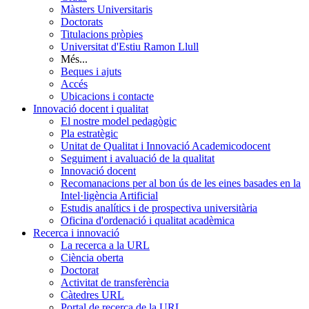
Màsters Universitaris
Doctorats
Titulacions pròpies
Universitat d'Estiu Ramon Llull
Més...
Beques i ajuts
Accés
Ubicacions i contacte
Innovació docent i qualitat
El nostre model pedagògic
Pla estratègic
Unitat de Qualitat i Innovació Academicodocent
Seguiment i avaluació de la qualitat
Innovació docent
Recomanacions per al bon ús de les eines basades en la
Intel·ligència Artificial
Estudis analítics i de prospectiva universitària
Oficina d'ordenació i qualitat acadèmica
Recerca i innovació
La recerca a la URL
Ciència oberta
Doctorat
Activitat de transferència
Càtedres URL
Portal de recerca de la URL