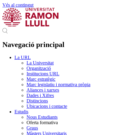
Vés al contingut
Navegació principal
La URL
La Universitat
Organització
Institucions URL
Marc estratègic
Marc legislatiu i normativa pròpia
Aliances i xarxes
Dades i Xifres
Distincions
Ubicacions i contacte
Estudis
Nous Estudiants
Oferta formativa
Graus
Màsters Universitaris