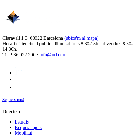
Claravall 1-3. 08022 Barcelona
(ubica'm al mapa)
Horari d'atenció al públic: dilluns-dijous 8.30-18h. | divendres 8.30-
14.30h.
Tel. 936 022 200 ·
info@url.edu
Segueix-nos!
Directe a
Estudis
Beques i ajuts
Mobilitat