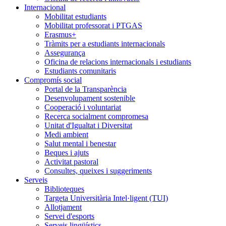
Internacional
Mobilitat estudiants
Mobilitat professorat i PTGAS
Erasmus+
Tràmits per a estudiants internacionals
Assegurança
Oficina de relacions internacionals i estudiants
Estudiants comunitaris
Compromís social
Portal de la Transparència
Desenvolupament sostenible
Cooperació i voluntariat
Recerca socialment compromesa
Unitat d'Igualtat i Diversitat
Medi ambient
Salut mental i benestar
Beques i ajuts
Activitat pastoral
Consultes, queixes i suggeriments
Serveis
Biblioteques
Targeta Universitària Intel·ligent (TUI)
Allotjament
Servei d'esports
Serveis lingüístics