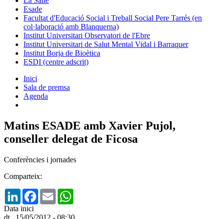
La Salle
Esade
Facultat d'Educació Social i Treball Social Pere Tarrés (en
col·laboració amb Blanquerna)
Institut Universitari Observatori de l'Ebre
Institut Universitari de Salut Mental Vidal i Barraquer
Institut Borja de Bioètica
ESDI (centre adscrit)
Inici
Sala de premsa
Agenda
Matins ESADE amb Xavier Pujol,
conseller delegat de Ficosa
Conferències i jornades
Comparteix:
LinkedIn
Facebook
Email
WhatsApp
Data inici
dt., 15/05/2012 - 08:30