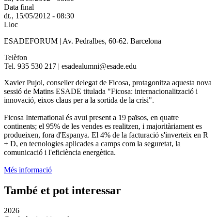
Data final
dt., 15/05/2012 - 08:30
Lloc
ESADEFORUM | Av. Pedralbes, 60-62. Barcelona
Telèfon
Tel. 935 530 217 | esadealumni@esade.edu
Xavier Pujol, conseller delegat de Ficosa, protagonitza aquesta nova
sessió de Matins ESADE titulada "Ficosa: internacionalització i
innovació, eixos claus per a la sortida de la crisi".
Ficosa International és avui present a 19 països, en quatre
continents; el 95% de les vendes es realitzen, i majoritàriament es
produeixen, fora d'Espanya. El 4% de la facturació s'inverteix en R
+ D, en tecnologies aplicades a camps com la seguretat, la
comunicació i l'eficiència energètica.
Més informació
També et pot interessar
2026