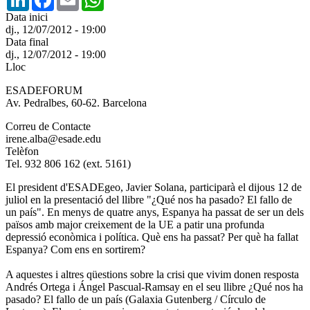
Data inici
dj., 12/07/2012 - 19:00
Data final
dj., 12/07/2012 - 19:00
Lloc
ESADEFORUM
Av. Pedralbes, 60-62. Barcelona
Correu de Contacte
irene.alba@esade.edu
Telèfon
Tel. 932 806 162 (ext. 5161)
El president d'ESADEgeo, Javier Solana, participarà el dijous 12 de
juliol en la presentació del llibre "¿Qué nos ha pasado? El fallo de
un país". En menys de quatre anys, Espanya ha passat de ser un dels
països amb major creixement de la UE a patir una profunda
depressió econòmica i política. Què ens ha passat? Per què ha fallat
Espanya? Com ens en sortirem?
A aquestes i altres qüestions sobre la crisi que vivim donen resposta
Andrés Ortega i Ángel Pascual-Ramsay en el seu llibre ¿Qué nos ha
pasado? El fallo de un país (Galaxia Gutenberg / Círculo de