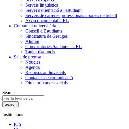
Serveis lingüístics
Servei d'orientació a l'estudiant
Serveis de carreres professionals i borses de treball
Arxiu documental URL
Comunitat universitària
Consell d'Estudiants
Sindicatura de Greuges
Alumni
Convocatòries Santander-URL
Tauler d'anuncis
Sala de premsa
Notícies
Agenda
Recursos audiovisuals
Contactes de comunicació
Directori xarxes socials
Search
Institucions
IQS