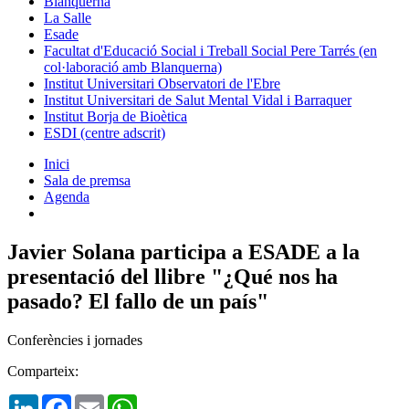
Blanquerna
La Salle
Esade
Facultat d'Educació Social i Treball Social Pere Tarrés (en
col·laboració amb Blanquerna)
Institut Universitari Observatori de l'Ebre
Institut Universitari de Salut Mental Vidal i Barraquer
Institut Borja de Bioètica
ESDI (centre adscrit)
Inici
Sala de premsa
Agenda
Javier Solana participa a ESADE a la
presentació del llibre "¿Qué nos ha
pasado? El fallo de un país"
Conferències i jornades
Comparteix:
LinkedIn
Facebook
Email
WhatsApp