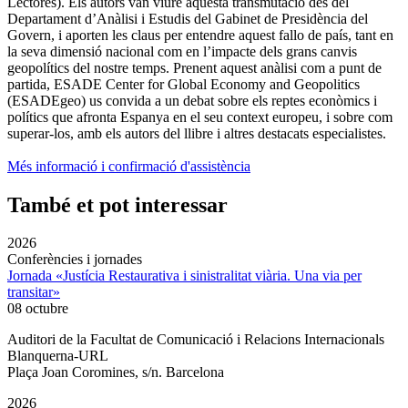
Lectores). Els autors van viure aquesta transmutació des del
Departament d’Anàlisi i Estudis del Gabinet de Presidència del
Govern, i aporten les claus per entendre aquest fallo de país, tant en
la seva dimensió nacional com en l’impacte dels grans canvis
geopolítics del nostre temps. Prenent aquest anàlisi com a punt de
partida, ESADE Center for Global Economy and Geopolitics
(ESADEgeo) us convida a un debat sobre els reptes econòmics i
polítics que afronta Espanya en el seu context europeu, i sobre com
superar-los, amb els autors del llibre i altres destacats especialistes.
Més informació i confirmació d'assistència
També et pot interessar
2026
Conferències i jornades
Jornada «Justícia Restaurativa i sinistralitat viària. Una via per
transitar»
08 octubre
Auditori de la Facultat de Comunicació i Relacions Internacionals
Blanquerna-URL
Plaça Joan Coromines, s/n. Barcelona
2026