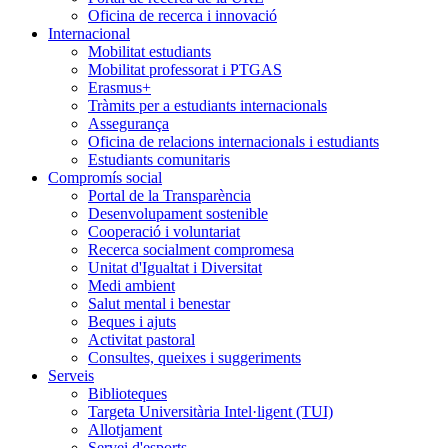
Oficina de recerca i innovació
Internacional
Mobilitat estudiants
Mobilitat professorat i PTGAS
Erasmus+
Tràmits per a estudiants internacionals
Assegurança
Oficina de relacions internacionals i estudiants
Estudiants comunitaris
Compromís social
Portal de la Transparència
Desenvolupament sostenible
Cooperació i voluntariat
Recerca socialment compromesa
Unitat d'Igualtat i Diversitat
Medi ambient
Salut mental i benestar
Beques i ajuts
Activitat pastoral
Consultes, queixes i suggeriments
Serveis
Biblioteques
Targeta Universitària Intel·ligent (TUI)
Allotjament
Servei d'esports