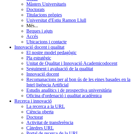
Màsters Universitaris
Doctorats
Titulacions pròpies
Universitat d'Estiu Ramon Llull
Més...
Beques i ajuts
Accés
Ubicacions i contacte
Innovació docent i qualitat
El nostre model pedagògic
Pla estratègic
Unitat de Qualitat i Innovació Academicodocent
Seguiment i avaluació de la qualitat
Innovació docent
Recomanacions per al bon ús de les eines basades en la
Intel·ligència Artificial
Estudis analítics i de prospectiva universitària
Oficina d'ordenació i qualitat acadèmica
Recerca i innovació
La recerca a la URL
Ciència oberta
Doctorat
Activitat de transferència
Càtedres URL
Portal de recerca de la URL