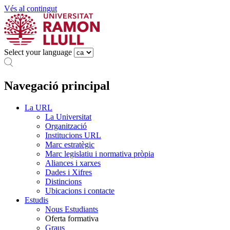
Vés al contingut
Select your language
Navegació principal
La URL
La Universitat
Organització
Institucions URL
Marc estratègic
Marc legislatiu i normativa pròpia
Aliances i xarxes
Dades i Xifres
Distincions
Ubicacions i contacte
Estudis
Nous Estudiants
Oferta formativa
Graus