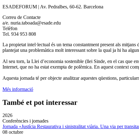
ESADEFORUM | Av. Pedralbes, 60-62. Barcelona
Correu de Contacte
a/e. nuria.taboada@esade.edu
Telèfon
Tel. 934 953 808
La propietat intel·lectual és un tema constantment present als mitjans 
plantejat una problemàtica molt interessant sobre la qual ja hi ha algu
Al seu torn, la Llei d’economia sostenible (llei Sinde, en el cas que en
Internet, que no ha estat exempta de polèmica. En aquest context compli
Aquesta jornada té per objecte analitzar aquestes qüestions, particular
Més informació
També et pot interessar
2026
Conferències i jornades
Jornada «Justícia Restaurativa i sinistralitat viària. Una via per transita
08 octubre