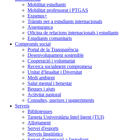
Mobilitat estudiants
Mobilitat professorat i PTGAS
Erasmus+
Tràmits per a estudiants internacionals
Assegurança
Oficina de relacions internacionals i estudiants
Estudiants comunitaris
Compromís social
Portal de la Transparència
Desenvolupament sostenible
Cooperació i voluntariat
Recerca socialment compromesa
Unitat d'Igualtat i Diversitat
Medi ambient
Salut mental i benestar
Beques i ajuts
Activitat pastoral
Consultes, queixes i suggeriments
Serveis
Biblioteques
Targeta Universitària Intel·ligent (TUI)
Allotjament
Servei d'esports
Serveis lingüístics
Servei d'orientació a l'estudiant