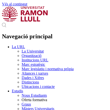
Vés al contingut
Navegació principal
La URL
La Universitat
Organització
Institucions URL
Marc estratègic
Marc legislatiu i normativa pròpia
Aliances i xarxes
Dades i Xifres
Distincions
Ubicacions i contacte
Estudis
Nous Estudiants
Oferta formativa
Graus
Màsters Universitaris