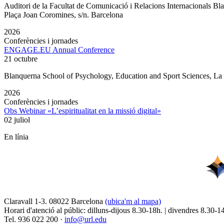
Auditori de la Facultat de Comunicació i Relacions Internacionals 
Plaça Joan Coromines, s/n. Barcelona
2026
Conferències i jornades
ENGAGE.EU Annual Conference
21 octubre
Blanquerna School of Psychology, Education and Sport Sciences, L
2026
Conferències i jornades
Obs Webinar «L’espiritualitat en la missió digital»
02 juliol
En línia
Claravall 1-3. 08022 Barcelona
(ubica'm al mapa)
Horari d'atenció al públic: dilluns-dijous 8.30-18h. | divendres 8.30-1
Tel. 936 022 200 ·
info@url.edu