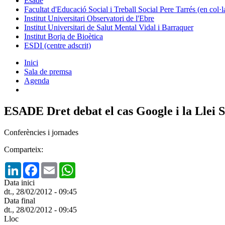
Esade
Facultat d'Educació Social i Treball Social Pere Tarrés (en col
Institut Universitari Observatori de l'Ebre
Institut Universitari de Salut Mental Vidal i Barraquer
Institut Borja de Bioètica
ESDI (centre adscrit)
Inici
Sala de premsa
Agenda
ESADE Dret debat el cas Google i la Llei S
Conferències i jornades
Comparteix:
LinkedIn
Facebook
Email
WhatsApp
Data inici
dt., 28/02/2012 - 09:45
Data final
dt., 28/02/2012 - 09:45
Lloc