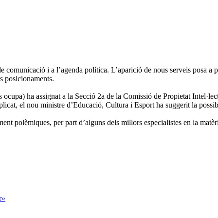
de comunicació i a l’agenda política. L’aparició de nous serveis posa a 
ns posicionaments.
s ocupa) ha assignat a la Secció 2a de la Comissió de Propietat Intel·lect
cat, el nou ministre d’Educació, Cultura i Esport ha suggerit la possibil
ment polèmiques, per part d’alguns dels millors especialistes en la matèr
r»