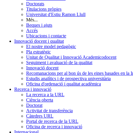
Doctorats
Titulacions pròpies
Universitat d'Estiu Ramon Llull
Més...
Beques i ajuts
Accés
Ubicacions i contacte
Innovació docent i qualitat
El nostre model pedagògic
Pla estratègic
Unitat de Qualitat i Innovació Academicodocent
Seguiment i avaluació de la qualitat
Innovació docent
Recomanacions per al bon ús de les eines basades en la Int
Estudis analítics i de prospectiva universitària
Oficina d'ordenació i qualitat acadèmica
Recerca i innovació
La recerca a la URL
Ciència oberta
Doctorat
Activitat de transferència
Càtedres URL
Portal de recerca de la URL
Oficina de recerca i innovació
Internacional