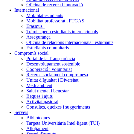
Oficina de recerca i innovació
Internacional
Mobilitat estudiants
Mobilitat professorat i PTGAS
Erasmus+
Tràmits per a estudiants internacionals
Assegurança
Oficina de relacions internacionals i estudiants
Estudiants comunitaris
Compromís social
Portal de la Transparència
Desenvolupament sostenible
Cooperació i voluntariat
Recerca socialment compromesa
Unitat d'Igualtat i Diversitat
Medi ambient
Salut mental i benestar
Beques i ajuts
Activitat pastoral
Consultes, queixes i suggeriments
Serveis
Biblioteques
Targeta Universitària Intel·ligent (TUI)
Allotjament
Servei d'esports