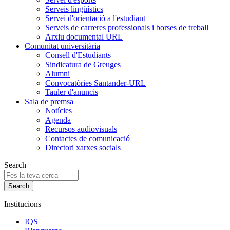
Serveis lingüístics
Servei d'orientació a l'estudiant
Serveis de carreres professionals i borses de treball
Arxiu documental URL
Comunitat universitària
Consell d'Estudiants
Sindicatura de Greuges
Alumni
Convocatòries Santander-URL
Tauler d'anuncis
Sala de premsa
Notícies
Agenda
Recursos audiovisuals
Contactes de comunicació
Directori xarxes socials
Search
Institucions
IQS