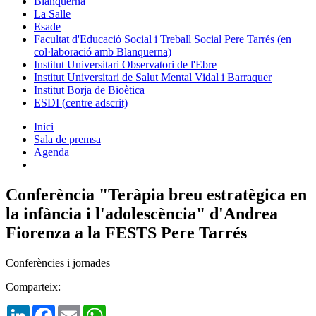
Blanquerna
La Salle
Esade
Facultat d'Educació Social i Treball Social Pere Tarrés (en
col·laboració amb Blanquerna)
Institut Universitari Observatori de l'Ebre
Institut Universitari de Salut Mental Vidal i Barraquer
Institut Borja de Bioètica
ESDI (centre adscrit)
Inici
Sala de premsa
Agenda
Conferència "Teràpia breu estratègica en
la infància i l'adolescència" d'Andrea
Fiorenza a la FESTS Pere Tarrés
Conferències i jornades
Comparteix:
LinkedIn
Facebook
Email
WhatsApp