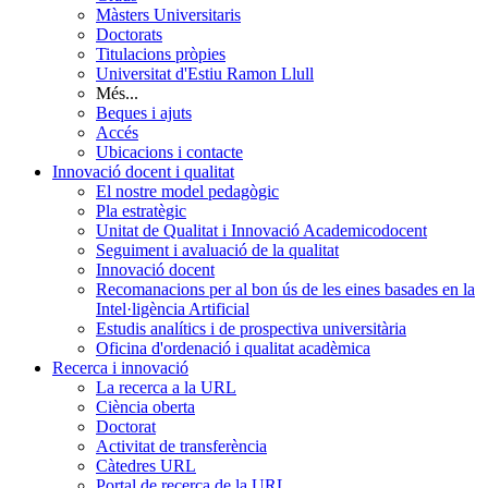
Màsters Universitaris
Doctorats
Titulacions pròpies
Universitat d'Estiu Ramon Llull
Més...
Beques i ajuts
Accés
Ubicacions i contacte
Innovació docent i qualitat
El nostre model pedagògic
Pla estratègic
Unitat de Qualitat i Innovació Academicodocent
Seguiment i avaluació de la qualitat
Innovació docent
Recomanacions per al bon ús de les eines basades en la
Intel·ligència Artificial
Estudis analítics i de prospectiva universitària
Oficina d'ordenació i qualitat acadèmica
Recerca i innovació
La recerca a la URL
Ciència oberta
Doctorat
Activitat de transferència
Càtedres URL
Portal de recerca de la URL