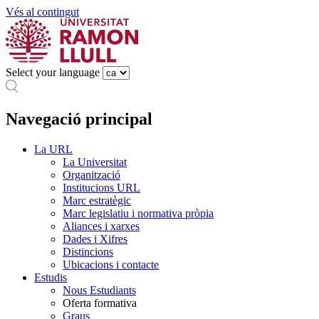
Vés al contingut
Select your language
Navegació principal
La URL
La Universitat
Organització
Institucions URL
Marc estratègic
Marc legislatiu i normativa pròpia
Aliances i xarxes
Dades i Xifres
Distincions
Ubicacions i contacte
Estudis
Nous Estudiants
Oferta formativa
Graus