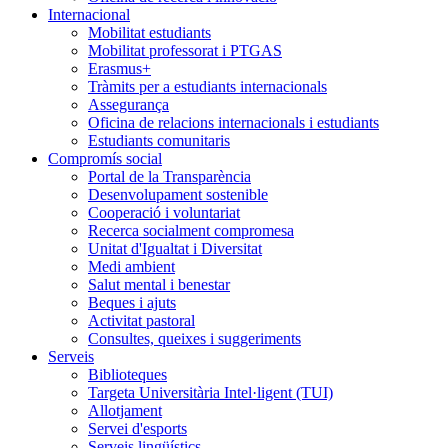
Internacional
Mobilitat estudiants
Mobilitat professorat i PTGAS
Erasmus+
Tràmits per a estudiants internacionals
Assegurança
Oficina de relacions internacionals i estudiants
Estudiants comunitaris
Compromís social
Portal de la Transparència
Desenvolupament sostenible
Cooperació i voluntariat
Recerca socialment compromesa
Unitat d'Igualtat i Diversitat
Medi ambient
Salut mental i benestar
Beques i ajuts
Activitat pastoral
Consultes, queixes i suggeriments
Serveis
Biblioteques
Targeta Universitària Intel·ligent (TUI)
Allotjament
Servei d'esports
Serveis lingüístics