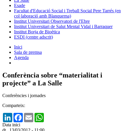
La Salle
Esade
Facultat d'Educació Social i Treball Social Pere Tarrés (en
col·laboració amb Blanquerna)
Institut Universitari Observatori de l'Ebre
Institut Universitari de Salut Mental Vidal i Barraquer
Institut Borja de Bioètica
ESDI (centre adscrit)
Inici
Sala de premsa
Agenda
Conferència sobre “materialitat i
projecte” a La Salle
Conferències i jornades
Comparteix:
LinkedIn
Facebook
Email
WhatsApp
Data inici
dt., 13/03/2012 - 11:00