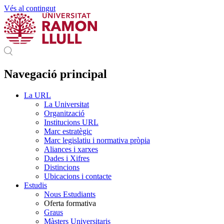
Vés al contingut
Navegació principal
La URL
La Universitat
Organització
Institucions URL
Marc estratègic
Marc legislatiu i normativa pròpia
Aliances i xarxes
Dades i Xifres
Distincions
Ubicacions i contacte
Estudis
Nous Estudiants
Oferta formativa
Graus
Màsters Universitaris