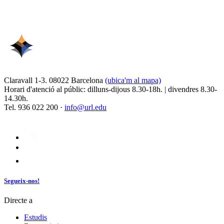
Claravall 1-3. 08022 Barcelona
(ubica'm al mapa)
Horari d'atenció al públic: dilluns-dijous 8.30-18h. | divendres 8.30-
14.30h.
Tel. 936 022 200 ·
info@url.edu
Segueix-nos!
Directe a
Estudis