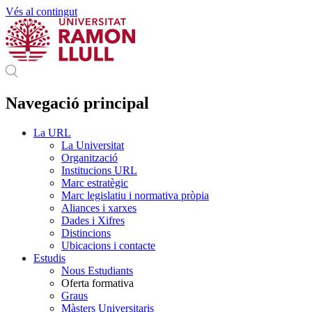
Vés al contingut
Navegació principal
La URL
La Universitat
Organització
Institucions URL
Marc estratègic
Marc legislatiu i normativa pròpia
Aliances i xarxes
Dades i Xifres
Distincions
Ubicacions i contacte
Estudis
Nous Estudiants
Oferta formativa
Graus
Màsters Universitaris