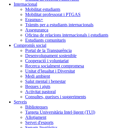
Internacional
Mobilitat estudiants
Mobilitat professorat i PTGAS
Erasmus+
Tràmits per a estudiants internacionals
Assegurança
Oficina de relacions internacionals i estudiants
Estudiants comunitaris
Compromís social
Portal de la Transparència
Desenvolupament sostenible
Cooperació i voluntariat
Recerca socialment compromesa
Unitat d'Igualtat i Diversitat
Medi ambient
Salut mental i benestar
Beques i ajuts
Activitat pastoral
Consultes, queixes i suggeriments
Serveis
Biblioteques
Targeta Universitària Intel·ligent (TUI)
Allotjament
Servei d'esports
Serveis lingüístics