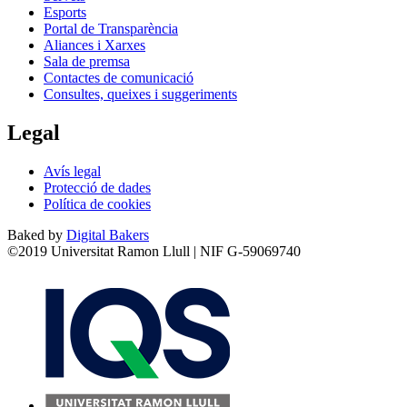
Esports
Portal de Transparència
Aliances i Xarxes
Sala de premsa
Contactes de comunicació
Consultes, queixes i suggeriments
Legal
Avís legal
Protecció de dades
Política de cookies
Baked by
Digital Bakers
©2019 Universitat Ramon Llull | NIF G-59069740