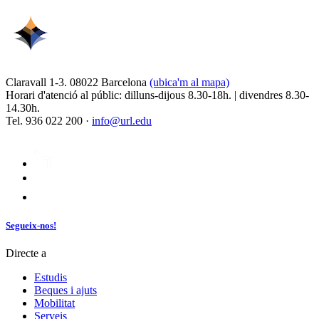
Claravall 1-3. 08022 Barcelona
(ubica'm al mapa)
Horari d'atenció al públic: dilluns-dijous 8.30-18h. | divendres 8.30-
14.30h.
Tel. 936 022 200 ·
info@url.edu
Segueix-nos!
Directe a
Estudis
Beques i ajuts
Mobilitat
Serveis