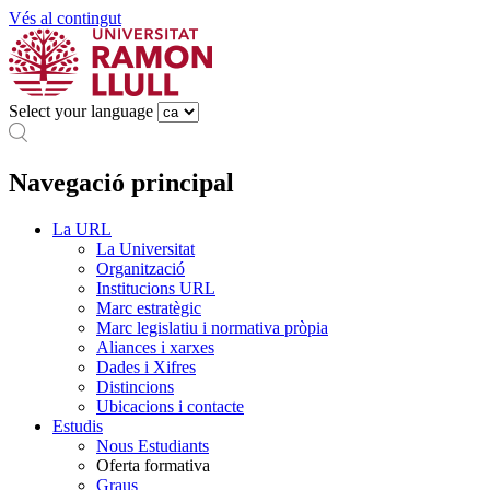
Vés al contingut
Select your language
Navegació principal
La URL
La Universitat
Organització
Institucions URL
Marc estratègic
Marc legislatiu i normativa pròpia
Aliances i xarxes
Dades i Xifres
Distincions
Ubicacions i contacte
Estudis
Nous Estudiants
Oferta formativa
Graus