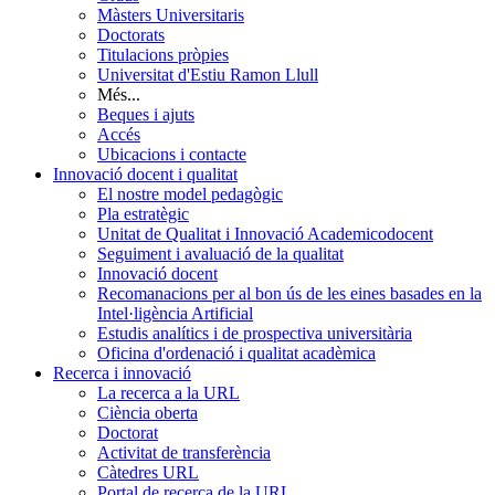
Màsters Universitaris
Doctorats
Titulacions pròpies
Universitat d'Estiu Ramon Llull
Més...
Beques i ajuts
Accés
Ubicacions i contacte
Innovació docent i qualitat
El nostre model pedagògic
Pla estratègic
Unitat de Qualitat i Innovació Academicodocent
Seguiment i avaluació de la qualitat
Innovació docent
Recomanacions per al bon ús de les eines basades en la
Intel·ligència Artificial
Estudis analítics i de prospectiva universitària
Oficina d'ordenació i qualitat acadèmica
Recerca i innovació
La recerca a la URL
Ciència oberta
Doctorat
Activitat de transferència
Càtedres URL
Portal de recerca de la URL