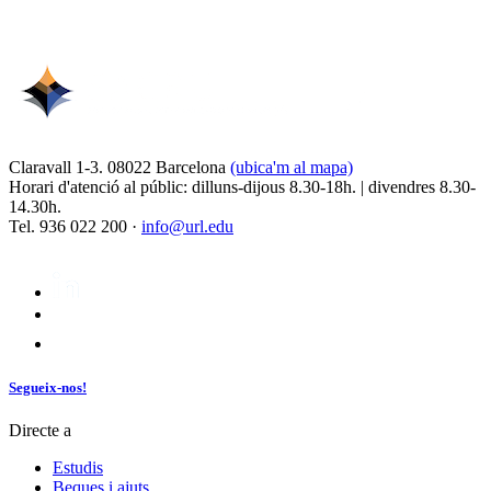
Claravall 1-3. 08022 Barcelona
(ubica'm al mapa)
Horari d'atenció al públic: dilluns-dijous 8.30-18h. | divendres 8.30-
14.30h.
Tel. 936 022 200 ·
info@url.edu
Segueix-nos!
Directe a
Estudis
Beques i ajuts