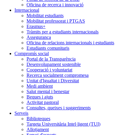
Oficina de recerca i innovació
Internacional
Mobilitat estudiants
Mobilitat professorat i PTGAS
Erasmus+
Tràmits per a estudiants internacionals
Assegurança
Oficina de relacions internacionals i estudiants
Estudiants comunitaris
Compromís social
Portal de la Transparència
Desenvolupament sostenible
Cooperació i voluntariat
Recerca socialment compromesa
Unitat d'Igualtat i Diversitat
Medi ambient
Salut mental i benestar
Beques i ajuts
Activitat pastoral
Consultes, queixes i suggeriments
Serveis
Biblioteques
Targeta Universitària Intel·ligent (TUI)
Allotjament
Servei d'esports