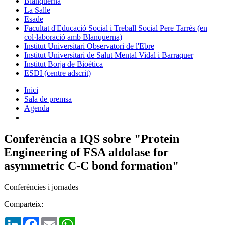
Blanquerna
La Salle
Esade
Facultat d'Educació Social i Treball Social Pere Tarrés (en
col·laboració amb Blanquerna)
Institut Universitari Observatori de l'Ebre
Institut Universitari de Salut Mental Vidal i Barraquer
Institut Borja de Bioètica
ESDI (centre adscrit)
Inici
Sala de premsa
Agenda
Conferència a IQS sobre "Protein
Engineering of FSA aldolase for
asymmetric C-C bond formation"
Conferències i jornades
Comparteix:
LinkedIn
Facebook
Email
WhatsApp