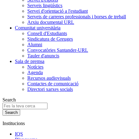
Serveis lingüístics
Servei d'orientació a l'estudiant
Serveis de carreres professionals i borses de treball
Arxiu documental URL
Comunitat universitària
Consell d'Estudiants
Sindicatura de Greuges
Alumni
Convocatòries Santander-URL
Tauler d'anuncis
Sala de premsa
Notícies
Agenda
Recursos audiovisuals
Contactes de comunicació
Directori xarxes socials
Search
Institucions
IQS