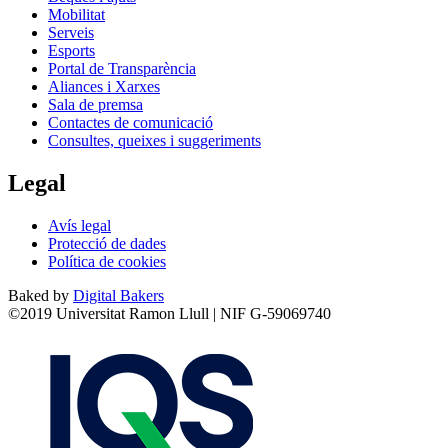
Mobilitat
Serveis
Esports
Portal de Transparència
Aliances i Xarxes
Sala de premsa
Contactes de comunicació
Consultes, queixes i suggeriments
Legal
Avís legal
Protecció de dades
Política de cookies
Baked by
Digital Bakers
©2019 Universitat Ramon Llull | NIF G-59069740