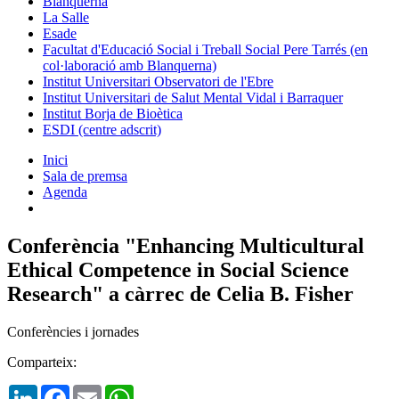
Blanquerna
La Salle
Esade
Facultat d'Educació Social i Treball Social Pere Tarrés (en
col·laboració amb Blanquerna)
Institut Universitari Observatori de l'Ebre
Institut Universitari de Salut Mental Vidal i Barraquer
Institut Borja de Bioètica
ESDI (centre adscrit)
Inici
Sala de premsa
Agenda
Conferència "Enhancing Multicultural
Ethical Competence in Social Science
Research" a càrrec de Celia B. Fisher
Conferències i jornades
Comparteix:
LinkedIn
Facebook
Email
WhatsApp