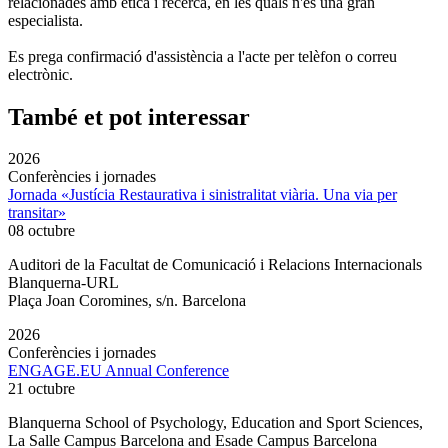
relacionades amb ètica i recerca, en les quals n'és una gran
especialista.
Es prega confirmació d'assistència a l'acte per telèfon o correu
electrònic.
També et pot interessar
2026
Conferències i jornades
Jornada «Justícia Restaurativa i sinistralitat viària. Una via per
transitar»
08 octubre
Auditori de la Facultat de Comunicació i Relacions Internacionals
Blanquerna-URL
Plaça Joan Coromines, s/n. Barcelona
2026
Conferències i jornades
ENGAGE.EU Annual Conference
21 octubre
Blanquerna School of Psychology, Education and Sport Sciences,
La Salle Campus Barcelona and Esade Campus Barcelona