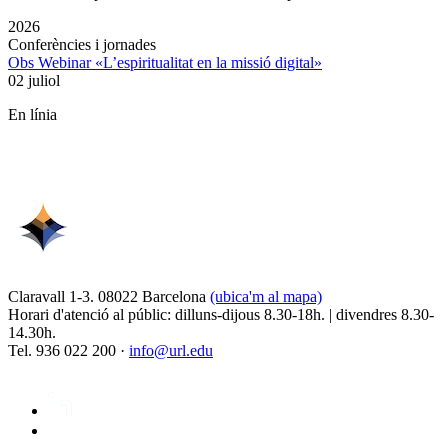
2026
Conferències i jornades
Obs Webinar «L’espiritualitat en la missió digital»
02 juliol
En línia
Claravall 1-3. 08022 Barcelona
(ubica'm al mapa)
Horari d'atenció al públic: dilluns-dijous 8.30-18h. | divendres 8.30-
14.30h.
Tel. 936 022 200 ·
info@url.edu