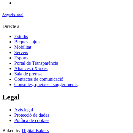
Segueix-nos!
Directe a
Estudis
Beques i ajuts
Mobilitat
Serveis
Esports
Portal de Transparència
Aliances i Xarxes
Sala de premsa
Contactes de comunicació
Consultes, queixes i suggeriments
Legal
Avís legal
Protecció de dades
Política de cookies
Baked by
Digital Bakers