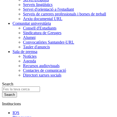
Serveis lingüístics
Servei d'orientació a l'estudiant
Serveis de carreres professionals i borses de treball
Arxiu documental URL
Comunitat universitària
Consell d'Estudiants
Sindicatura de Greuges
Alumni
Convocatòries Santander-URL
Tauler d'anuncis
Sala de premsa
Notícies
Agenda
Recursos audiovisuals
Contactes de comunicació
Directori xarxes socials
Search
Institucions
IQS