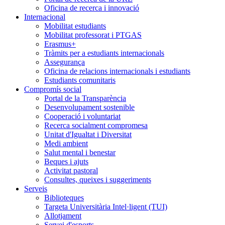
Oficina de recerca i innovació
Internacional
Mobilitat estudiants
Mobilitat professorat i PTGAS
Erasmus+
Tràmits per a estudiants internacionals
Assegurança
Oficina de relacions internacionals i estudiants
Estudiants comunitaris
Compromís social
Portal de la Transparència
Desenvolupament sostenible
Cooperació i voluntariat
Recerca socialment compromesa
Unitat d'Igualtat i Diversitat
Medi ambient
Salut mental i benestar
Beques i ajuts
Activitat pastoral
Consultes, queixes i suggeriments
Serveis
Biblioteques
Targeta Universitària Intel·ligent (TUI)
Allotjament
Servei d'esports