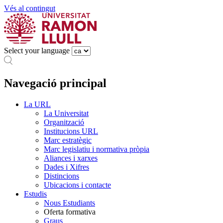
Vés al contingut
Select your language
Navegació principal
La URL
La Universitat
Organització
Institucions URL
Marc estratègic
Marc legislatiu i normativa pròpia
Aliances i xarxes
Dades i Xifres
Distincions
Ubicacions i contacte
Estudis
Nous Estudiants
Oferta formativa
Graus