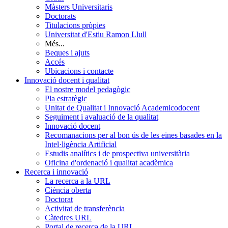
Màsters Universitaris
Doctorats
Titulacions pròpies
Universitat d'Estiu Ramon Llull
Més...
Beques i ajuts
Accés
Ubicacions i contacte
Innovació docent i qualitat
El nostre model pedagògic
Pla estratègic
Unitat de Qualitat i Innovació Academicodocent
Seguiment i avaluació de la qualitat
Innovació docent
Recomanacions per al bon ús de les eines basades en la
Intel·ligència Artificial
Estudis analítics i de prospectiva universitària
Oficina d'ordenació i qualitat acadèmica
Recerca i innovació
La recerca a la URL
Ciència oberta
Doctorat
Activitat de transferència
Càtedres URL
Portal de recerca de la URL