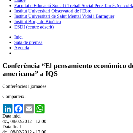
Esade
Facultat d'Educació Social i Treball Social Pere Tarrés (en col
Institut Universitari Observatori de l'Ebre
Institut Universitari de Salut Mental Vidal i Barraquer
Institut Borja de Bioètica
ESDI (centre adscrit)
Inici
Sala de premsa
Agenda
Conferència “El pensamiento económico de F
americana” a IQS
Conferències i jornades
Comparteix:
LinkedIn
Facebook
Email
WhatsApp
Data inici
dc., 08/02/2012 - 12:00
Data final
dc., 08/02/2012 - 12:00