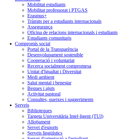
Mobilitat estudiants
Mobilitat professorat i PTGAS
Erasmus+
Tràmits per a estudiants internacionals
Assegurança
Oficina de relacions internacionals i estudiants
Estudiants comunitaris
Compromís social
Portal de la Transparència
Desenvolupament sostenible
Cooperació i voluntariat
Recerca socialment compromesa
Unitat d'Igualtat i Diversitat
Medi ambient
Salut mental i benestar
Beques i ajuts
Activitat pastoral
Consultes, queixes i suggeriments
Serveis
Biblioteques
Targeta Universitària Intel·ligent (TUI)
Allotjament
Servei d'esports
Serveis lingüístics
Servei d'orientació a l'estudiant