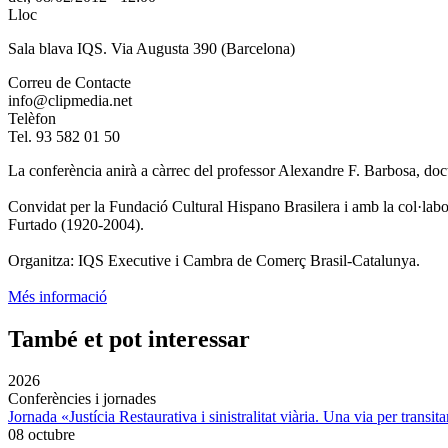
Lloc
Sala blava IQS. Via Augusta 390 (Barcelona)
Correu de Contacte
info@clipmedia.net
Telèfon
Tel. 93 582 01 50
La conferència anirà a càrrec del professor Alexandre F. Barbosa, 
Convidat per la Fundació Cultural Hispano Brasilera i amb la col·lab
Furtado (1920-2004).
Organitza: IQS Executive i Cambra de Comerç Brasil-Catalunya.
Més informació
També et pot interessar
2026
Conferències i jornades
Jornada «Justícia Restaurativa i sinistralitat viària. Una via per transita
08 octubre