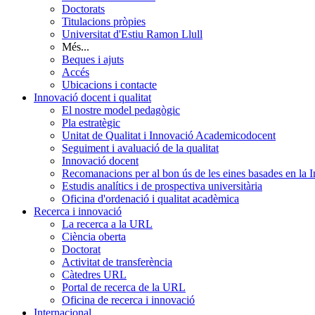
Doctorats
Titulacions pròpies
Universitat d'Estiu Ramon Llull
Més...
Beques i ajuts
Accés
Ubicacions i contacte
Innovació docent i qualitat
El nostre model pedagògic
Pla estratègic
Unitat de Qualitat i Innovació Academicodocent
Seguiment i avaluació de la qualitat
Innovació docent
Recomanacions per al bon ús de les eines basades en la Int
Estudis analítics i de prospectiva universitària
Oficina d'ordenació i qualitat acadèmica
Recerca i innovació
La recerca a la URL
Ciència oberta
Doctorat
Activitat de transferència
Càtedres URL
Portal de recerca de la URL
Oficina de recerca i innovació
Internacional