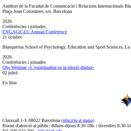
Auditori de la Facultat de Comunicació i Relacions Internacionals 
Plaça Joan Coromines, s/n. Barcelona
2026
Conferències i jornades
ENGAGE.EU Annual Conference
21 octubre
Blanquerna School of Psychology, Education and Sport Sciences, L
2026
Conferències i jornades
Obs Webinar «L’espiritualitat en la missió digital»
02 juliol
En línia
Claravall 1-3. 08022 Barcelona
(ubica'm al mapa)
Horari d'atenció al públic: dilluns-dijous 8.30-18h. | divendres 8.30-1
Tel. 936 022 200 ·
info@url.edu