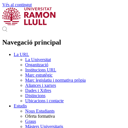
Vés al contingut
Navegació principal
La URL
La Universitat
Organització
Institucions URL
Marc estratègic
Marc legislatiu i normativa pròpia
Aliances i xarxes
Dades i Xifres
Distincions
Ubicacions i contacte
Estudis
Nous Estudiants
Oferta formativa
Graus
Màsters Universitaris