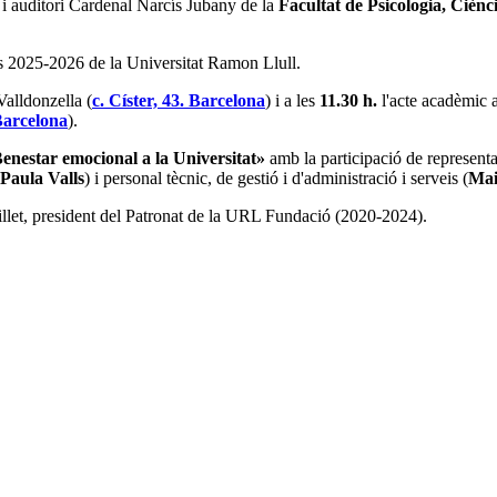
 i auditori Cardenal Narcís Jubany de la
Facultat de Psicologia, Cièn
urs 2025-2026 de la Universitat Ramon Llull.
Valldonzella (
c. Císter, 43. Barcelona
) i a les
11.30 h.
l'acte acadèmic a
 Barcelona
).
enestar emocional a la Universitat»
amb la participació de representan
Paula Valls
) i personal tècnic, de gestió i d'administració i serveis (
Mai
llet
, president del Patronat de la URL Fundació (2020-2024).