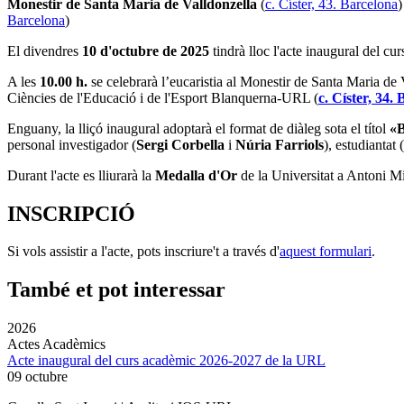
Monestir de Santa Maria de Valldonzella
(
c. Císter, 43. Barcelona
)
Barcelona
)
El divendres
10 d'octubre de 2025
tindrà lloc l'acte inaugural del c
A les
10.00 h.
se celebrarà l’eucaristia al Monestir de Santa Maria de 
Ciències de l'Educació i de l'Esport Blanquerna-URL (
c. Císter, 34.
Enguany, la lliçó inaugural adoptarà el format de diàleg sota el títol
«B
personal investigador (
Sergi Corbella
i
Núria Farriols
), estudiantat (
Durant l'acte es lliurarà la
Medalla d'Or
de la Universitat a Antoni Mi
INSCRIPCIÓ
Si vols assistir a l'acte, pots inscriure't a través d'
aquest formulari
.
També et pot interessar
2026
Actes Acadèmics
Acte inaugural del curs acadèmic 2026-2027 de la URL
09 octubre