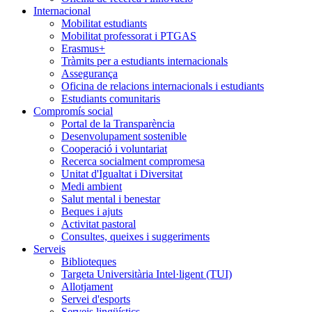
Internacional
Mobilitat estudiants
Mobilitat professorat i PTGAS
Erasmus+
Tràmits per a estudiants internacionals
Assegurança
Oficina de relacions internacionals i estudiants
Estudiants comunitaris
Compromís social
Portal de la Transparència
Desenvolupament sostenible
Cooperació i voluntariat
Recerca socialment compromesa
Unitat d'Igualtat i Diversitat
Medi ambient
Salut mental i benestar
Beques i ajuts
Activitat pastoral
Consultes, queixes i suggeriments
Serveis
Biblioteques
Targeta Universitària Intel·ligent (TUI)
Allotjament
Servei d'esports
Serveis lingüístics