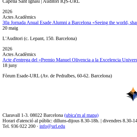
Capella Sant Ignasi | Auditori IQS-URL
2026
Actes Acadèmics
30a Jornada Anual Esade Alumni a Barcelona «Seeing the world, shap
20 maig
L'Auditori (c. Lepant, 150. Barcelona)
2026
Actes Acadèmics
Acte d'entrega del «Premio Manuel Olivencia a la Excelencia Univers
18 juny
Fòrum Esade-URL (Av. de Pedralbes, 60-62. Barcelona)
Claravall 1-3. 08022 Barcelona
(ubica'm al mapa)
Horari d'atenció al públic: dilluns-dijous 8.30-18h. | divendres 8.30-1
Tel. 936 022 200 ·
info@url.edu