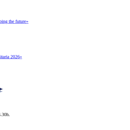
ing the future»
itaria 2026»
4.30h.