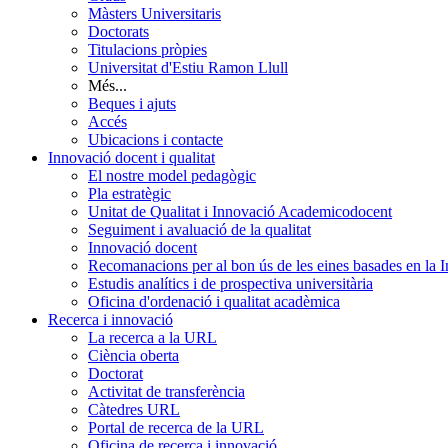
Màsters Universitaris
Doctorats
Titulacions pròpies
Universitat d'Estiu Ramon Llull
Més...
Beques i ajuts
Accés
Ubicacions i contacte
Innovació docent i qualitat
El nostre model pedagògic
Pla estratègic
Unitat de Qualitat i Innovació Academicodocent
Seguiment i avaluació de la qualitat
Innovació docent
Recomanacions per al bon ús de les eines basades en la Int
Estudis analítics i de prospectiva universitària
Oficina d'ordenació i qualitat acadèmica
Recerca i innovació
La recerca a la URL
Ciència oberta
Doctorat
Activitat de transferència
Càtedres URL
Portal de recerca de la URL
Oficina de recerca i innovació