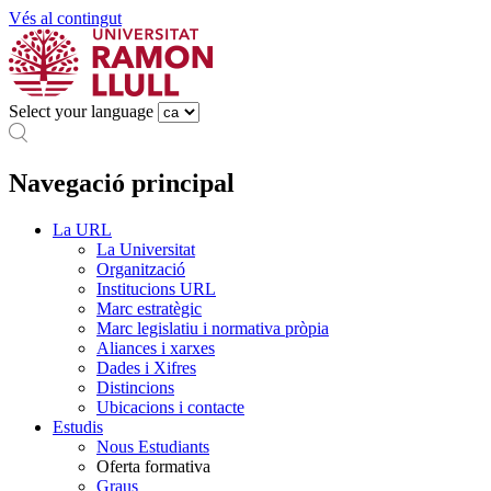
Vés al contingut
Select your language
Navegació principal
La URL
La Universitat
Organització
Institucions URL
Marc estratègic
Marc legislatiu i normativa pròpia
Aliances i xarxes
Dades i Xifres
Distincions
Ubicacions i contacte
Estudis
Nous Estudiants
Oferta formativa
Graus