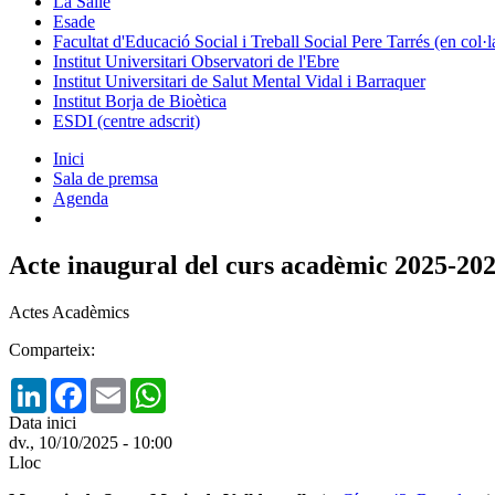
La Salle
Esade
Facultat d'Educació Social i Treball Social Pere Tarrés (en col
Institut Universitari Observatori de l'Ebre
Institut Universitari de Salut Mental Vidal i Barraquer
Institut Borja de Bioètica
ESDI (centre adscrit)
Inici
Sala de premsa
Agenda
Acte inaugural del curs acadèmic 2025-20
Actes Acadèmics
Comparteix:
LinkedIn
Facebook
Email
WhatsApp
Data inici
dv., 10/10/2025 - 10:00
Lloc