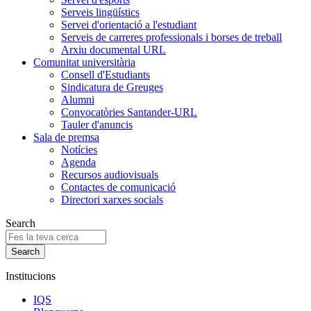
Serveis lingüístics
Servei d'orientació a l'estudiant
Serveis de carreres professionals i borses de treball
Arxiu documental URL
Comunitat universitària
Consell d'Estudiants
Sindicatura de Greuges
Alumni
Convocatòries Santander-URL
Tauler d'anuncis
Sala de premsa
Notícies
Agenda
Recursos audiovisuals
Contactes de comunicació
Directori xarxes socials
Search
Institucions
IQS