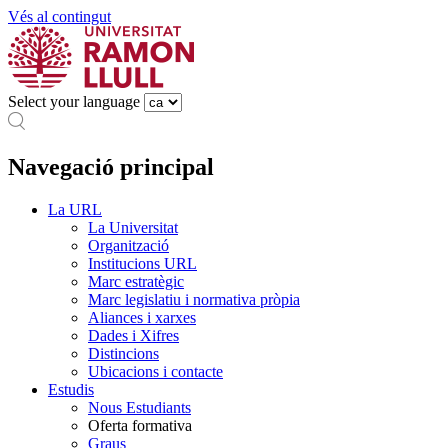
Vés al contingut
Select your language
Navegació principal
La URL
La Universitat
Organització
Institucions URL
Marc estratègic
Marc legislatiu i normativa pròpia
Aliances i xarxes
Dades i Xifres
Distincions
Ubicacions i contacte
Estudis
Nous Estudiants
Oferta formativa
Graus