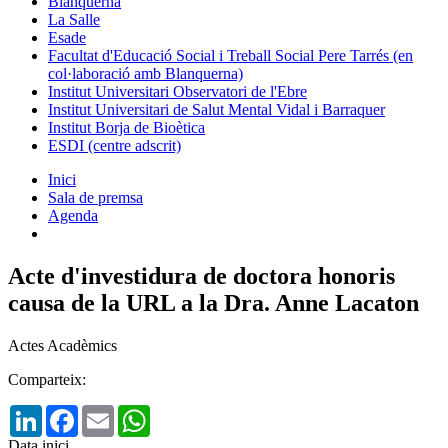
Blanquerna
La Salle
Esade
Facultat d'Educació Social i Treball Social Pere Tarrés (en
col·laboració amb Blanquerna)
Institut Universitari Observatori de l'Ebre
Institut Universitari de Salut Mental Vidal i Barraquer
Institut Borja de Bioètica
ESDI (centre adscrit)
Inici
Sala de premsa
Agenda
Acte d'investidura de doctora honoris
causa de la URL a la Dra. Anne Lacaton
Actes Acadèmics
Comparteix:
LinkedIn
Facebook
Email
WhatsApp
Data inici