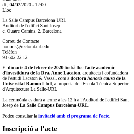
dt., 04/02/2020 - 12:00
Lloc
La Salle Campus Barcelona-URL
Auditori de l'edifici Sant Josep
c. Quatre Camins, 2. Barcelona
Correu de Contacte
honoris@rectorat.url.edu
Telèfon
93 602 22 12
El
dimarts 4 de febrer de 2020
tindrà lloc l'
acte acadèmic
d'investidura de la Dra. Anne Lacaton
, arquitecta i cofundadora
de l'estudi Lacaton & Vassal, com a
doctora
honoris causa
de la
Universitat Ramon Llull
, a proposta de l'Escola Tècnica Superior
d'Arquitectura La Salle-URL.
La cerimònia es durà a terme a les 12 h a l'Auditori de l'edifici Sant
Josep de
La Salle Campus Barcelona-URL
.
Podeu consultar la
invitació amb el programa de l'acte
.
Inscripció a l'acte