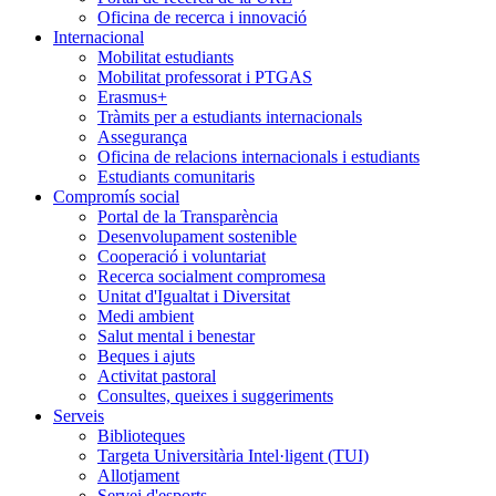
Oficina de recerca i innovació
Internacional
Mobilitat estudiants
Mobilitat professorat i PTGAS
Erasmus+
Tràmits per a estudiants internacionals
Assegurança
Oficina de relacions internacionals i estudiants
Estudiants comunitaris
Compromís social
Portal de la Transparència
Desenvolupament sostenible
Cooperació i voluntariat
Recerca socialment compromesa
Unitat d'Igualtat i Diversitat
Medi ambient
Salut mental i benestar
Beques i ajuts
Activitat pastoral
Consultes, queixes i suggeriments
Serveis
Biblioteques
Targeta Universitària Intel·ligent (TUI)
Allotjament
Servei d'esports