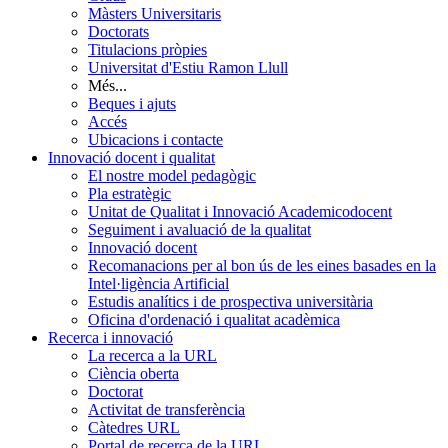
Màsters Universitaris
Doctorats
Titulacions pròpies
Universitat d'Estiu Ramon Llull
Més...
Beques i ajuts
Accés
Ubicacions i contacte
Innovació docent i qualitat
El nostre model pedagògic
Pla estratègic
Unitat de Qualitat i Innovació Academicodocent
Seguiment i avaluació de la qualitat
Innovació docent
Recomanacions per al bon ús de les eines basades en la
Intel·ligència Artificial
Estudis analítics i de prospectiva universitària
Oficina d'ordenació i qualitat acadèmica
Recerca i innovació
La recerca a la URL
Ciència oberta
Doctorat
Activitat de transferència
Càtedres URL
Portal de recerca de la URL