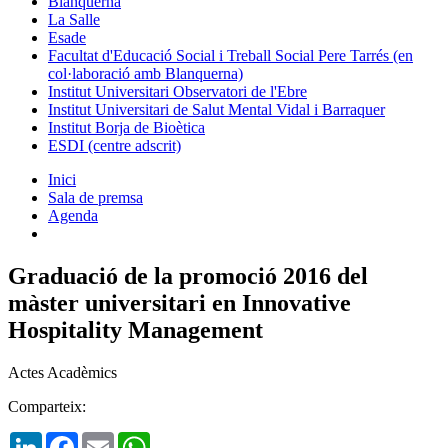
Blanquerna
La Salle
Esade
Facultat d'Educació Social i Treball Social Pere Tarrés (en
col·laboració amb Blanquerna)
Institut Universitari Observatori de l'Ebre
Institut Universitari de Salut Mental Vidal i Barraquer
Institut Borja de Bioètica
ESDI (centre adscrit)
Inici
Sala de premsa
Agenda
Graduació de la promoció 2016 del
màster universitari en Innovative
Hospitality Management
Actes Acadèmics
Comparteix:
LinkedIn
Facebook
Email
WhatsApp