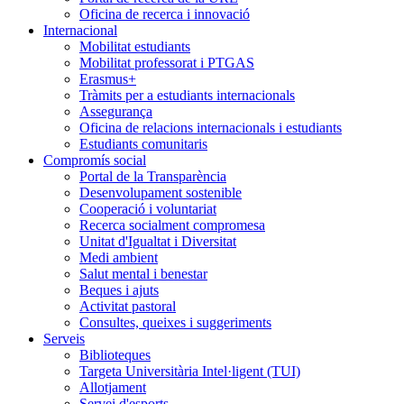
Oficina de recerca i innovació
Internacional
Mobilitat estudiants
Mobilitat professorat i PTGAS
Erasmus+
Tràmits per a estudiants internacionals
Assegurança
Oficina de relacions internacionals i estudiants
Estudiants comunitaris
Compromís social
Portal de la Transparència
Desenvolupament sostenible
Cooperació i voluntariat
Recerca socialment compromesa
Unitat d'Igualtat i Diversitat
Medi ambient
Salut mental i benestar
Beques i ajuts
Activitat pastoral
Consultes, queixes i suggeriments
Serveis
Biblioteques
Targeta Universitària Intel·ligent (TUI)
Allotjament
Servei d'esports