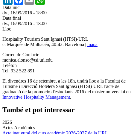
Data inici
dv., 16/09/2016 - 18:00
Data final
dv., 16/09/2016 - 18:00
Lloc
Hospitality Tourism Sant Ignasi (HTSI)-URL
c. Marquès de Mulhacén, 40-42. Barcelona |
mapa
Correu de Contacte
monica.alonso@tsi.url.edu
Telèfon
Tel. 932 522 891
El divendres 16 de setembre, a les 18h, tindrà lloc a la Facultat de
Turisme i Direcció Hotelera Sant Ignasi (HTSI)-URL l'acte de
graduació de la promoció d'estudiants 2016 del màster universitai en
Innovative Hospitality Management
.
També et pot interessar
2026
Actes Acadèmics
Acte inaugural del curs acadèmic 2026-2027 de la URL