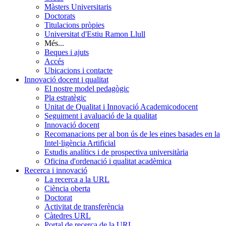
Màsters Universitaris
Doctorats
Titulacions pròpies
Universitat d'Estiu Ramon Llull
Més...
Beques i ajuts
Accés
Ubicacions i contacte
Innovació docent i qualitat
El nostre model pedagògic
Pla estratègic
Unitat de Qualitat i Innovació Academicodocent
Seguiment i avaluació de la qualitat
Innovació docent
Recomanacions per al bon ús de les eines basades en la
Intel·ligència Artificial
Estudis analítics i de prospectiva universitària
Oficina d'ordenació i qualitat acadèmica
Recerca i innovació
La recerca a la URL
Ciència oberta
Doctorat
Activitat de transferència
Càtedres URL
Portal de recerca de la URL