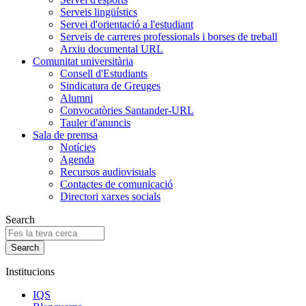
Serveis lingüístics
Servei d'orientació a l'estudiant
Serveis de carreres professionals i borses de treball
Arxiu documental URL
Comunitat universitària
Consell d'Estudiants
Sindicatura de Greuges
Alumni
Convocatòries Santander-URL
Tauler d'anuncis
Sala de premsa
Notícies
Agenda
Recursos audiovisuals
Contactes de comunicació
Directori xarxes socials
Search
Institucions
IQS