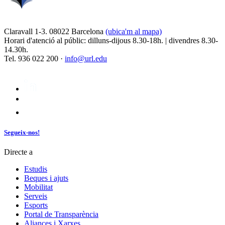
Claravall 1-3. 08022 Barcelona
(ubica'm al mapa)
Horari d'atenció al públic: dilluns-dijous 8.30-18h. | divendres 8.30-
14.30h.
Tel. 936 022 200 ·
info@url.edu
Segueix-nos!
Directe a
Estudis
Beques i ajuts
Mobilitat
Serveis
Esports
Portal de Transparència
Aliances i Xarxes