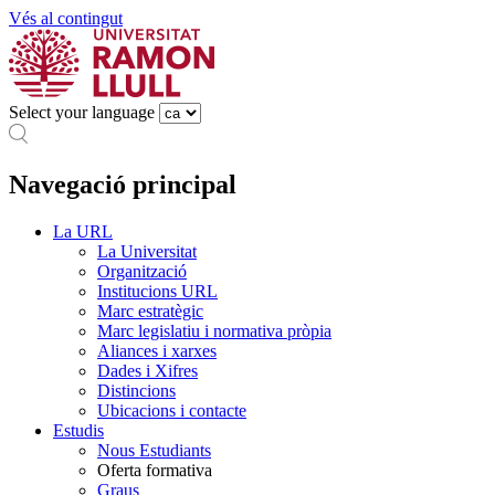
Vés al contingut
Select your language
Navegació principal
La URL
La Universitat
Organització
Institucions URL
Marc estratègic
Marc legislatiu i normativa pròpia
Aliances i xarxes
Dades i Xifres
Distincions
Ubicacions i contacte
Estudis
Nous Estudiants
Oferta formativa
Graus