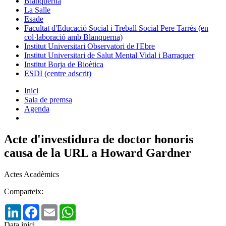
Blanquerna
La Salle
Esade
Facultat d'Educació Social i Treball Social Pere Tarrés (en
col·laboració amb Blanquerna)
Institut Universitari Observatori de l'Ebre
Institut Universitari de Salut Mental Vidal i Barraquer
Institut Borja de Bioètica
ESDI (centre adscrit)
Inici
Sala de premsa
Agenda
Acte d'investidura de doctor honoris
causa de la URL a Howard Gardner
Actes Acadèmics
Comparteix:
LinkedIn
Facebook
Email
WhatsApp
Data inici