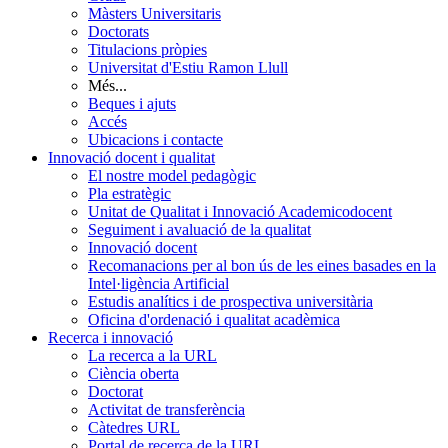
Màsters Universitaris
Doctorats
Titulacions pròpies
Universitat d'Estiu Ramon Llull
Més...
Beques i ajuts
Accés
Ubicacions i contacte
Innovació docent i qualitat
El nostre model pedagògic
Pla estratègic
Unitat de Qualitat i Innovació Academicodocent
Seguiment i avaluació de la qualitat
Innovació docent
Recomanacions per al bon ús de les eines basades en la
Intel·ligència Artificial
Estudis analítics i de prospectiva universitària
Oficina d'ordenació i qualitat acadèmica
Recerca i innovació
La recerca a la URL
Ciència oberta
Doctorat
Activitat de transferència
Càtedres URL
Portal de recerca de la URL