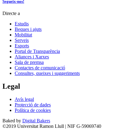
Segueix-nos!
Directe a
Estudis
Beques i ajuts
Mobilitat
Serveis
Esports
Portal de Transparència
Aliances i Xarxes
Sala de premsa
Contactes de comunicació
Consultes, queixes i suggeriments
Legal
Avís legal
Protecció de dades
Política de cookies
Baked by
Digital Bakers
©2019 Universitat Ramon Llull | NIF G-59069740