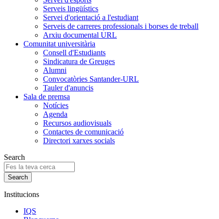
Serveis lingüístics
Servei d'orientació a l'estudiant
Serveis de carreres professionals i borses de treball
Arxiu documental URL
Comunitat universitària
Consell d'Estudiants
Sindicatura de Greuges
Alumni
Convocatòries Santander-URL
Tauler d'anuncis
Sala de premsa
Notícies
Agenda
Recursos audiovisuals
Contactes de comunicació
Directori xarxes socials
Search
Institucions
IQS