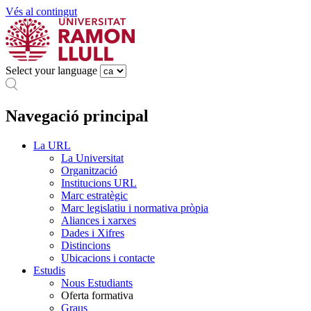
Vés al contingut
Select your language
Navegació principal
La URL
La Universitat
Organització
Institucions URL
Marc estratègic
Marc legislatiu i normativa pròpia
Aliances i xarxes
Dades i Xifres
Distincions
Ubicacions i contacte
Estudis
Nous Estudiants
Oferta formativa
Graus