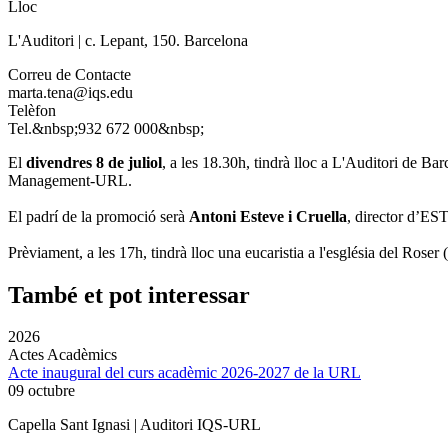
Lloc
L'Auditori | c. Lepant, 150. Barcelona
Correu de Contacte
marta.tena@iqs.edu
Telèfon
Tel.&nbsp;932 672 000&nbsp;
El
divendres 8 de juliol
, a les 18.30h, tindrà lloc a L'Auditori de Bar
Management-URL.
El padrí de la promoció serà
Antoni Esteve i Cruella
, director d’ES
Prèviament, a les 17h, tindrà lloc una eucaristia a l'església del Roser
També et pot interessar
2026
Actes Acadèmics
Acte inaugural del curs acadèmic 2026-2027 de la URL
09 octubre
Capella Sant Ignasi | Auditori IQS-URL