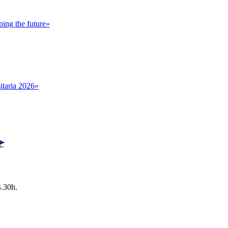
ing the future»
itaria 2026»
4.30h.