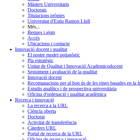
Màsters Universitaris
Doctorats
Titulacions pròpies
Universitat d'Estiu Ramon Llull
Més...
Beques i ajuts
Accés
Ubicacions i contacte
Innovació docent i qualitat
El nostre model pedagògic
Pla estratègic
Unitat de Qualitat i Innovació Academicodocent
Seguiment i avaluació de la qualitat
Innovació docent
Recomanacions per al bon ús de les eines basades en la Int
Estudis analítics i de prospectiva universitària
Oficina d'ordenació i qualitat acadèmica
Recerca i innovació
La recerca a la URL
Ciència oberta
Doctorat
Activitat de transferència
Càtedres URL
Portal de recerca de la URL
Oficina de recerca i innovació