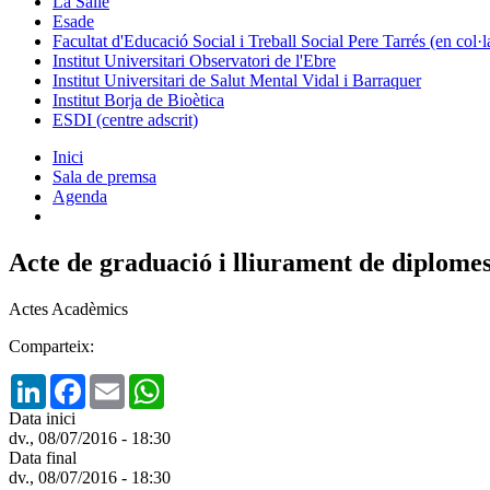
La Salle
Esade
Facultat d'Educació Social i Treball Social Pere Tarrés (en col
Institut Universitari Observatori de l'Ebre
Institut Universitari de Salut Mental Vidal i Barraquer
Institut Borja de Bioètica
ESDI (centre adscrit)
Inici
Sala de premsa
Agenda
Acte de graduació i lliurament de diplom
Actes Acadèmics
Comparteix:
LinkedIn
Facebook
Email
WhatsApp
Data inici
dv., 08/07/2016 - 18:30
Data final
dv., 08/07/2016 - 18:30