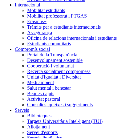
Internacional
Mobilitat estudiants
Mobilitat professorat i PTGAS
Erasmus+
Tràmits per a estudiants internacionals
Assegurança
Oficina de relacions internacionals i estudiants
Estudiants comunitaris
Compromís social
Portal de la Transparència
Desenvolupament sostenible
Cooperació i voluntariat
Recerca socialment compromesa
Unitat d'Igualtat i Diversitat
Medi ambient
Salut mental i benestar
Beques i ajuts
Activitat pastoral
Consultes, queixes i suggeriments
Serveis
Biblioteques
Targeta Universitària Intel·ligent (TUI)
Allotjament
Servei d'esports
Serveis lingüístics