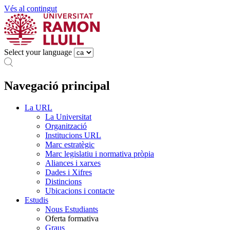
Vés al contingut
Select your language
Navegació principal
La URL
La Universitat
Organització
Institucions URL
Marc estratègic
Marc legislatiu i normativa pròpia
Aliances i xarxes
Dades i Xifres
Distincions
Ubicacions i contacte
Estudis
Nous Estudiants
Oferta formativa
Graus