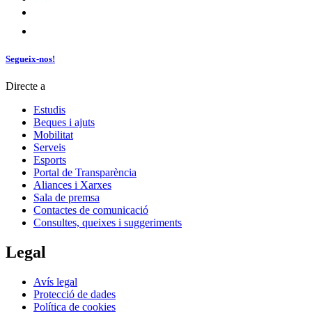
Segueix-nos!
Directe a
Estudis
Beques i ajuts
Mobilitat
Serveis
Esports
Portal de Transparència
Aliances i Xarxes
Sala de premsa
Contactes de comunicació
Consultes, queixes i suggeriments
Legal
Avís legal
Protecció de dades
Política de cookies