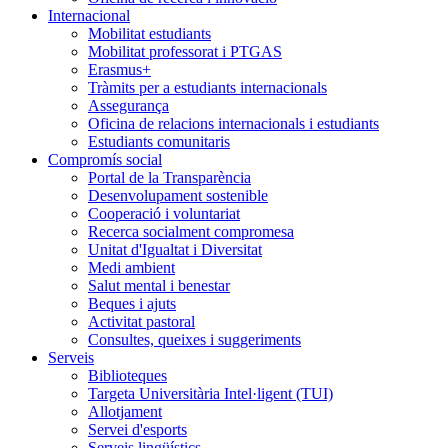
Internacional
Mobilitat estudiants
Mobilitat professorat i PTGAS
Erasmus+
Tràmits per a estudiants internacionals
Assegurança
Oficina de relacions internacionals i estudiants
Estudiants comunitaris
Compromís social
Portal de la Transparència
Desenvolupament sostenible
Cooperació i voluntariat
Recerca socialment compromesa
Unitat d'Igualtat i Diversitat
Medi ambient
Salut mental i benestar
Beques i ajuts
Activitat pastoral
Consultes, queixes i suggeriments
Serveis
Biblioteques
Targeta Universitària Intel·ligent (TUI)
Allotjament
Servei d'esports
Serveis lingüístics