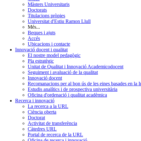
Màsters Universitaris
Doctorats
Titulacions pròpies
Universitat d'Estiu Ramon Llull
Més...
Beques i ajuts
Accés
Ubicacions i contacte
Innovació docent i qualitat
El nostre model pedagògic
Pla estratègic
Unitat de Qualitat i Innovació Academicodocent
Seguiment i avaluació de la qualitat
Innovació docent
Recomanacions per al bon ús de les eines basades en la Int
Estudis analítics i de prospectiva universitària
Oficina d'ordenació i qualitat acadèmica
Recerca i innovació
La recerca a la URL
Ciència oberta
Doctorat
Activitat de transferència
Càtedres URL
Portal de recerca de la URL
Oficina de recerca i innovació