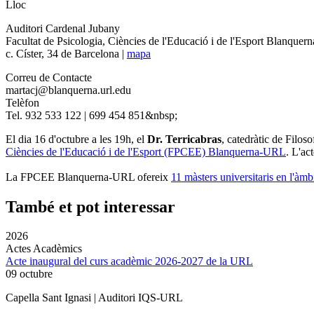
Lloc
Auditori Cardenal Jubany
Facultat de Psicologia, Ciències de l'Educació i de l'Esport Blanque
c. Císter, 34 de Barcelona |
mapa
Correu de Contacte
martacj@blanquerna.url.edu
Telèfon
Tel. 932 533 122 | 699 454 851&nbsp;
El dia 16 d'octubre a les 19h, el
Dr. Terricabras
, catedràtic de Filos
Ciències de l'Educació i de l'Esport (FPCEE) Blanquerna-URL
. L'ac
La FPCEE Blanquerna-URL ofereix
11 màsters universitaris en l'àmbi
També et pot interessar
2026
Actes Acadèmics
Acte inaugural del curs acadèmic 2026-2027 de la URL
09 octubre
Capella Sant Ignasi | Auditori IQS-URL