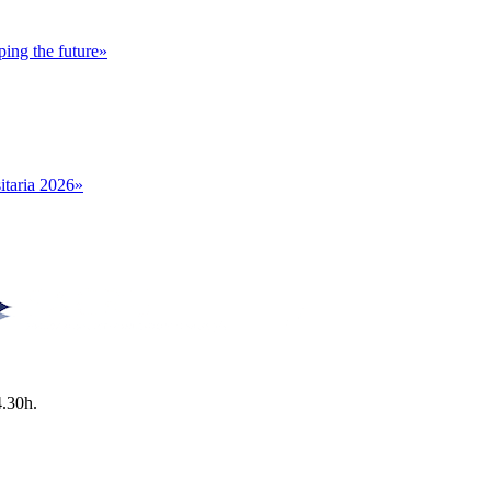
ing the future»
itaria 2026»
4.30h.