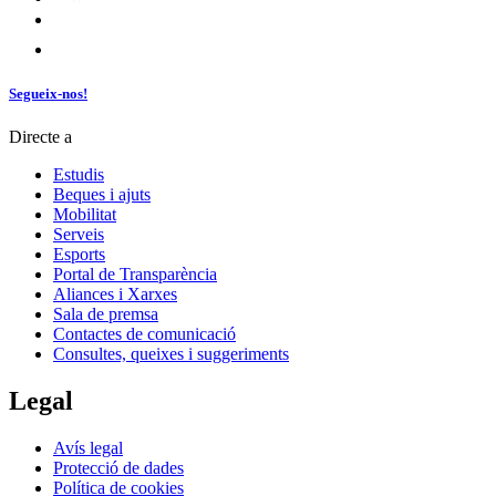
Segueix-nos!
Directe a
Estudis
Beques i ajuts
Mobilitat
Serveis
Esports
Portal de Transparència
Aliances i Xarxes
Sala de premsa
Contactes de comunicació
Consultes, queixes i suggeriments
Legal
Avís legal
Protecció de dades
Política de cookies