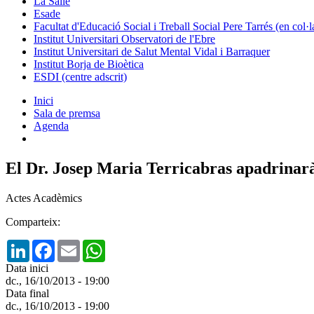
La Salle
Esade
Facultat d'Educació Social i Treball Social Pere Tarrés (en col
Institut Universitari Observatori de l'Ebre
Institut Universitari de Salut Mental Vidal i Barraquer
Institut Borja de Bioètica
ESDI (centre adscrit)
Inici
Sala de premsa
Agenda
El Dr. Josep Maria Terricabras apadrinarà
Actes Acadèmics
Comparteix:
LinkedIn
Facebook
Email
WhatsApp
Data inici
dc., 16/10/2013 - 19:00
Data final
dc., 16/10/2013 - 19:00