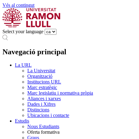
Vés al contingut
Select your language
Navegació principal
La URL
La Universitat
Organització
Institucions URL
Marc estratègic
Marc legislatiu i normativa pròpia
Aliances i xarxes
Dades i Xifres
Distincions
Ubicacions i contacte
Estudis
Nous Estudiants
Oferta formativa
Graus