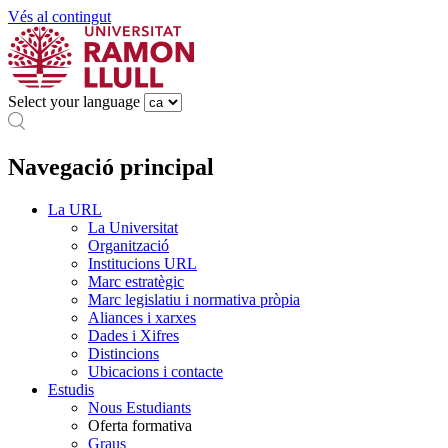
Vés al contingut
Select your language
Navegació principal
La URL
La Universitat
Organització
Institucions URL
Marc estratègic
Marc legislatiu i normativa pròpia
Aliances i xarxes
Dades i Xifres
Distincions
Ubicacions i contacte
Estudis
Nous Estudiants
Oferta formativa
Graus