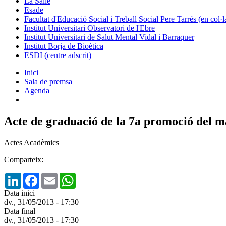
La Salle
Esade
Facultat d'Educació Social i Treball Social Pere Tarrés (en col
Institut Universitari Observatori de l'Ebre
Institut Universitari de Salut Mental Vidal i Barraquer
Institut Borja de Bioètica
ESDI (centre adscrit)
Inici
Sala de premsa
Agenda
Acte de graduació de la 7a promoció del màs
Actes Acadèmics
Comparteix:
LinkedIn
Facebook
Email
WhatsApp
Data inici
dv., 31/05/2013 - 17:30
Data final
dv., 31/05/2013 - 17:30