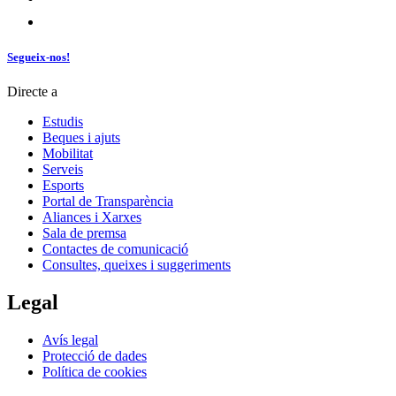
Segueix-nos!
Directe a
Estudis
Beques i ajuts
Mobilitat
Serveis
Esports
Portal de Transparència
Aliances i Xarxes
Sala de premsa
Contactes de comunicació
Consultes, queixes i suggeriments
Legal
Avís legal
Protecció de dades
Política de cookies