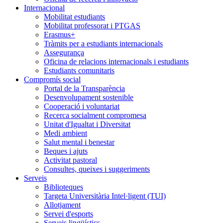
Internacional
Mobilitat estudiants
Mobilitat professorat i PTGAS
Erasmus+
Tràmits per a estudiants internacionals
Assegurança
Oficina de relacions internacionals i estudiants
Estudiants comunitaris
Compromís social
Portal de la Transparència
Desenvolupament sostenible
Cooperació i voluntariat
Recerca socialment compromesa
Unitat d'Igualtat i Diversitat
Medi ambient
Salut mental i benestar
Beques i ajuts
Activitat pastoral
Consultes, queixes i suggeriments
Serveis
Biblioteques
Targeta Universitària Intel·ligent (TUI)
Allotjament
Servei d'esports
Serveis lingüístics