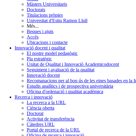
Màsters Universitaris
Doctorats
Titulacions pròpies
Universitat d'Estiu Ramon Llull
Més...
Beques i ajuts
Accés
Ubicacions i contacte
Innovació docent i qualitat
El nostre model pedagògic
Pla estratègic
Unitat de Qualitat i Innovació Academicodocent
Seguiment i avaluació de la qualitat
Innovació docent
Recomanacions per al bon ús de les eines basades en la Int
Estudis analítics i de prospectiva universitària
Oficina d'ordenació i qualitat acadèmica
Recerca i innovació
La recerca a la URL
Ciència oberta
Doctorat
Activitat de transferència
Càtedres URL
Portal de recerca de la URL
Oficina de recerca i innovació