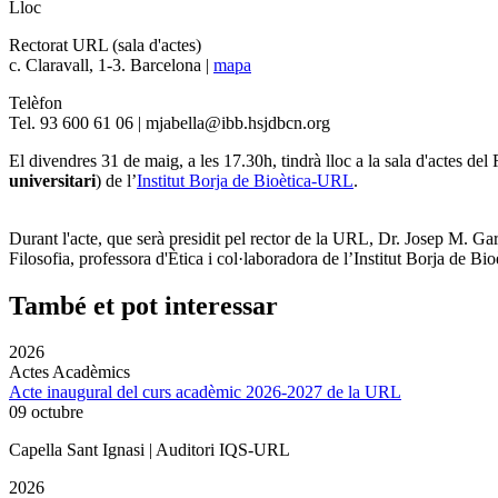
Lloc
Rectorat URL (sala d'actes)
c. Claravall, 1-3. Barcelona |
mapa
Telèfon
Tel. 93 600 61 06 | mjabella@ibb.hsjdbcn.org
El divendres 31 de maig, a les 17.30h, tindrà lloc a la sala d'actes de
universitari
) de l’
Institut Borja de Bioètica-URL
.
Durant l'acte, que serà presidit pel rector de la URL, Dr. Josep M. Gar
Filosofia, professora d'Ètica i col·laboradora de l’Institut Borja de Bio
També et pot interessar
2026
Actes Acadèmics
Acte inaugural del curs acadèmic 2026-2027 de la URL
09 octubre
Capella Sant Ignasi | Auditori IQS-URL
2026