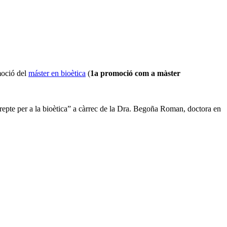
omoció del
máster en bioètica
(
1a promoció com a màster
u repte per a la bioètica” a càrrec de la Dra. Begoña Roman, doctora en