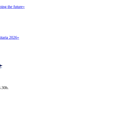
ing the future»
itaria 2026»
4.30h.