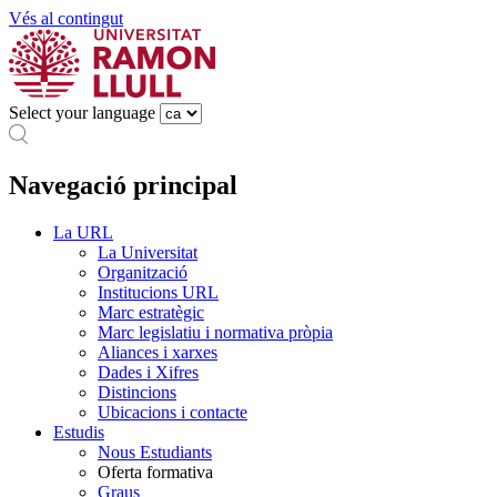
Vés al contingut
Select your language
Navegació principal
La URL
La Universitat
Organització
Institucions URL
Marc estratègic
Marc legislatiu i normativa pròpia
Aliances i xarxes
Dades i Xifres
Distincions
Ubicacions i contacte
Estudis
Nous Estudiants
Oferta formativa
Graus