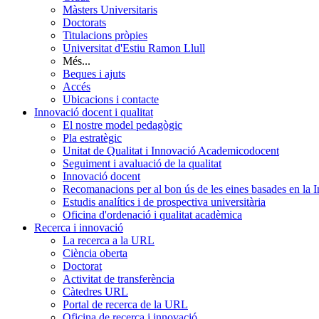
Màsters Universitaris
Doctorats
Titulacions pròpies
Universitat d'Estiu Ramon Llull
Més...
Beques i ajuts
Accés
Ubicacions i contacte
Innovació docent i qualitat
El nostre model pedagògic
Pla estratègic
Unitat de Qualitat i Innovació Academicodocent
Seguiment i avaluació de la qualitat
Innovació docent
Recomanacions per al bon ús de les eines basades en la Int
Estudis analítics i de prospectiva universitària
Oficina d'ordenació i qualitat acadèmica
Recerca i innovació
La recerca a la URL
Ciència oberta
Doctorat
Activitat de transferència
Càtedres URL
Portal de recerca de la URL
Oficina de recerca i innovació