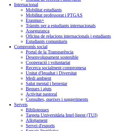
Internacional
Mobilitat estudiants
Mobilitat professorat i PTGAS
Erasmus+
Tràmits per a estudiants internacionals
Assegurança
Oficina de relacions internacionals i estudiants
Estudiants comunitaris
Compromís social
Portal de la Transparència
Desenvolupament sostenible
Cooperació i voluntariat
Recerca socialment compromesa
Unitat d'Igualtat i Diversitat
Medi ambient
Salut mental i benestar
Beques i ajuts
Activitat pastoral
Consultes, queixes i suggeriments
Serveis
Biblioteques
Targeta Universitària Intel·ligent (TUI)
Allotjament
Servei d'esports
Serveis lingüístics