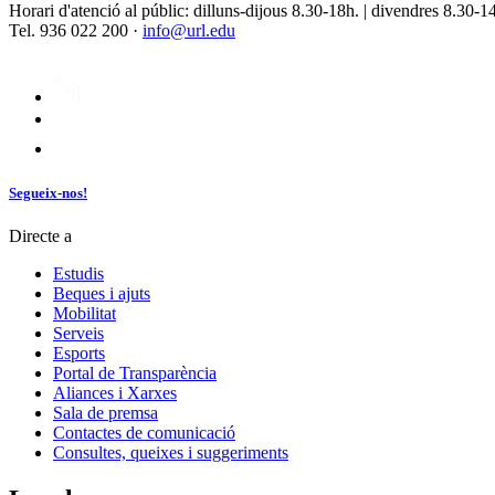
Horari d'atenció al públic: dilluns-dijous 8.30-18h. | divendres 8.30-1
Tel. 936 022 200 ·
info@url.edu
Segueix-nos!
Directe a
Estudis
Beques i ajuts
Mobilitat
Serveis
Esports
Portal de Transparència
Aliances i Xarxes
Sala de premsa
Contactes de comunicació
Consultes, queixes i suggeriments