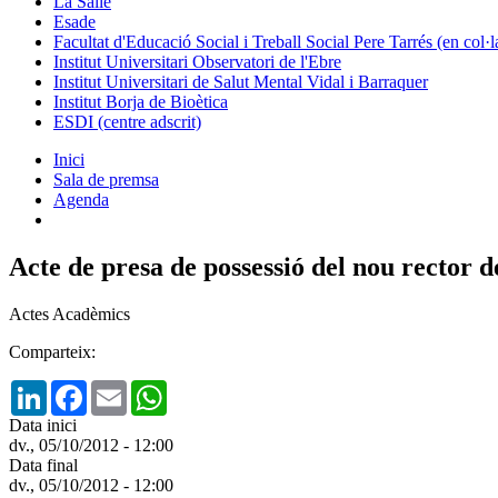
La Salle
Esade
Facultat d'Educació Social i Treball Social Pere Tarrés (en col
Institut Universitari Observatori de l'Ebre
Institut Universitari de Salut Mental Vidal i Barraquer
Institut Borja de Bioètica
ESDI (centre adscrit)
Inici
Sala de premsa
Agenda
Acte de presa de possessió del nou rector 
Actes Acadèmics
Comparteix:
LinkedIn
Facebook
Email
WhatsApp
Data inici
dv., 05/10/2012 - 12:00
Data final
dv., 05/10/2012 - 12:00