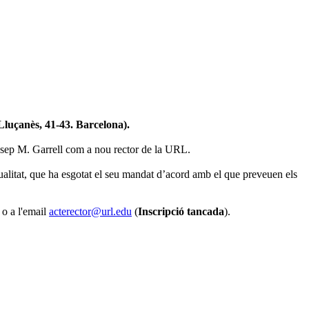
Lluçanès, 41-43. Barcelona).
. Josep M. Garrell com a nou rector de la URL.
alitat, que ha esgotat el seu mandat d’acord amb el que preveuen els
 o a l'email
acterector@url.edu
(
Inscripció tancada
).