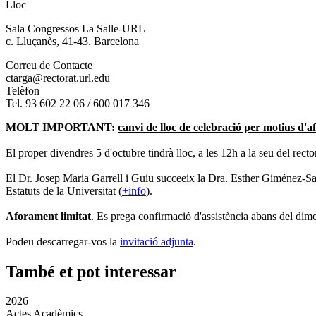
Lloc
Sala Congressos La Salle-URL
c. Lluçanès, 41-43. Barcelona
Correu de Contacte
ctarga@rectorat.url.edu
Telèfon
Tel. 93 602 22 06 / 600 017 346
MOLT IMPORTANT:
canvi de lloc de celebració per motius d'
El proper divendres 5 d'octubre tindrà lloc, a les 12h a la seu del rec
El Dr. Josep Maria Garrell i Guiu succeeix la Dra. Esther Giménez-Sal
Estatuts de la Universitat (
+info
).
Aforament limitat
. Es prega confirmació d'assistència abans del dime
Podeu descarregar-vos la
invitació adjunta
.
També et pot interessar
2026
Actes Acadèmics