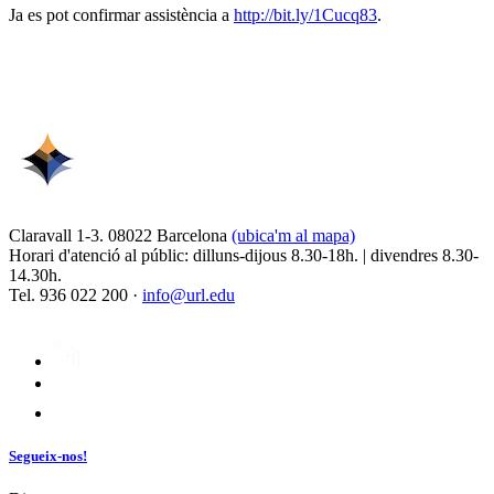
Ja es pot confirmar assistència a
http://bit.ly/1Cucq83
.
Claravall 1-3. 08022 Barcelona
(ubica'm al mapa)
Horari d'atenció al públic: dilluns-dijous 8.30-18h. | divendres 8.30-
14.30h.
Tel. 936 022 200 ·
info@url.edu
Segueix-nos!