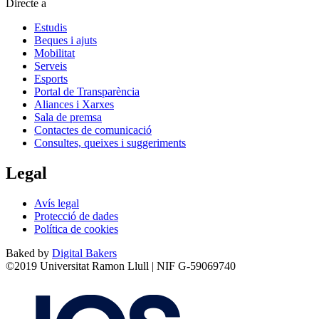
Directe a
Estudis
Beques i ajuts
Mobilitat
Serveis
Esports
Portal de Transparència
Aliances i Xarxes
Sala de premsa
Contactes de comunicació
Consultes, queixes i suggeriments
Legal
Avís legal
Protecció de dades
Política de cookies
Baked by
Digital Bakers
©2019 Universitat Ramon Llull | NIF G-59069740