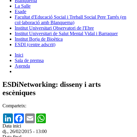
Blanquerna
La Salle
Esade
Facultat d'Educació Social i Treball Social Pere Tarrés (en
col·laboració amb Blanquerna)
Institut Universitari Observatori de l'Ebre
Institut Universitari de Salut Mental Vidal i Barraquer
Institut Borja de Bioètica
ESDI (centre adscrit)
Inici
Sala de premsa
Agenda
ESDiNetworking: disseny i arts
escèniques
Comparteix:
LinkedIn
Facebook
Email
WhatsApp
Data inici
dj., 26/02/2015 - 13:00
Data final