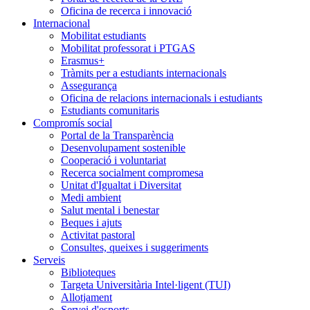
Oficina de recerca i innovació
Internacional
Mobilitat estudiants
Mobilitat professorat i PTGAS
Erasmus+
Tràmits per a estudiants internacionals
Assegurança
Oficina de relacions internacionals i estudiants
Estudiants comunitaris
Compromís social
Portal de la Transparència
Desenvolupament sostenible
Cooperació i voluntariat
Recerca socialment compromesa
Unitat d'Igualtat i Diversitat
Medi ambient
Salut mental i benestar
Beques i ajuts
Activitat pastoral
Consultes, queixes i suggeriments
Serveis
Biblioteques
Targeta Universitària Intel·ligent (TUI)
Allotjament
Servei d'esports