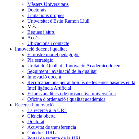
Màsters Universitaris
Doctorats
Titulacions pròpies
Universitat d'Estiu Ramon Llull
Més...
Beques i ajuts
Accés
Ubicacions i contacte
Innovació docent i qualitat
El nostre model pedagògic
Pla estratègic
Unitat de Qualitat i Innovació Academicodocent
Seguiment i avaluació de la qualitat
Innovació docent
Recomanacions per al bon ús de les eines basades en la
Intel·ligència Artificial
Estudis analítics i de prospectiva universitària
Oficina d'ordenació i qualitat acadèmica
Recerca i innovació
La recerca a la URL
Ciència oberta
Doctorat
Activitat de transferència
Càtedres URL
Portal de recerca de la URL