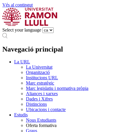
Vés al contingut
Select your language
Navegació principal
La URL
La Universitat
Organització
Institucions URL
Marc estratègic
Marc legislatiu i normativa pròpia
Aliances i xarxes
Dades i Xifres
Distincions
Ubicacions i contacte
Estudis
Nous Estudiants
Oferta formativa
Graus