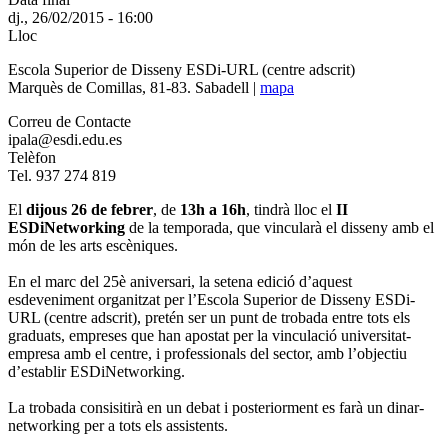
dj., 26/02/2015 - 16:00
Lloc
Escola Superior de Disseny ESDi-URL (centre adscrit)
Marquès de Comillas, 81-83. Sabadell |
mapa
Correu de Contacte
ipala@esdi.edu.es
Telèfon
Tel. 937 274 819
El
dijous 26 de febrer
, de
13h a 16h
, tindrà lloc el
II
ESDiNetworking
de la temporada, que vincularà el disseny amb el
món de les arts escèniques.
En el marc del 25è aniversari, la setena edició d’aquest
esdeveniment organitzat per l’Escola Superior de Disseny ESDi-
URL (centre adscrit), pretén ser un punt de trobada entre tots els
graduats, empreses que han apostat per la vinculació universitat-
empresa amb el centre, i professionals del sector, amb l’objectiu
d’establir ESDiNetworking.
La trobada consisitirà en un debat i posteriorment es farà un dinar-
networking per a tots els assistents.