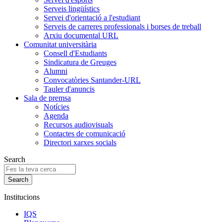
Serveis lingüístics
Servei d'orientació a l'estudiant
Serveis de carreres professionals i borses de treball
Arxiu documental URL
Comunitat universitària
Consell d'Estudiants
Sindicatura de Greuges
Alumni
Convocatòries Santander-URL
Tauler d'anuncis
Sala de premsa
Notícies
Agenda
Recursos audiovisuals
Contactes de comunicació
Directori xarxes socials
Search
Institucions
IQS