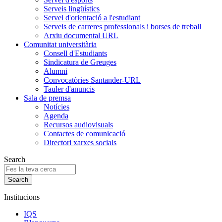
Serveis lingüístics
Servei d'orientació a l'estudiant
Serveis de carreres professionals i borses de treball
Arxiu documental URL
Comunitat universitària
Consell d'Estudiants
Sindicatura de Greuges
Alumni
Convocatòries Santander-URL
Tauler d'anuncis
Sala de premsa
Notícies
Agenda
Recursos audiovisuals
Contactes de comunicació
Directori xarxes socials
Search
Institucions
IQS