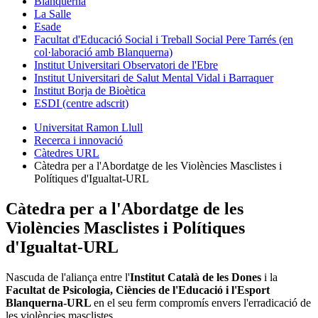
Blanquerna
La Salle
Esade
Facultat d'Educació Social i Treball Social Pere Tarrés (en
col·laboració amb Blanquerna)
Institut Universitari Observatori de l'Ebre
Institut Universitari de Salut Mental Vidal i Barraquer
Institut Borja de Bioètica
ESDI (centre adscrit)
Universitat Ramon Llull
Recerca i innovació
Càtedres URL
Càtedra per a l'Abordatge de les Violències Masclistes i
Polítiques d'Igualtat-URL
Càtedra per a l'Abordatge de les
Violències Masclistes i Polítiques
d'Igualtat-URL
Nascuda de l'aliança entre l'
Institut Català de les Dones
i la
Facultat de Psicologia, Ciències de l'Educació i l'Esport
Blanquerna-URL
en el seu ferm compromís envers l'erradicació de
les violències masclistes.