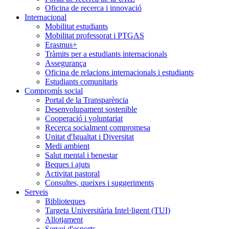
Oficina de recerca i innovació
Internacional
Mobilitat estudiants
Mobilitat professorat i PTGAS
Erasmus+
Tràmits per a estudiants internacionals
Assegurança
Oficina de relacions internacionals i estudiants
Estudiants comunitaris
Compromís social
Portal de la Transparència
Desenvolupament sostenible
Cooperació i voluntariat
Recerca socialment compromesa
Unitat d'Igualtat i Diversitat
Medi ambient
Salut mental i benestar
Beques i ajuts
Activitat pastoral
Consultes, queixes i suggeriments
Serveis
Biblioteques
Targeta Universitària Intel·ligent (TUI)
Allotjament
Servei d'esports