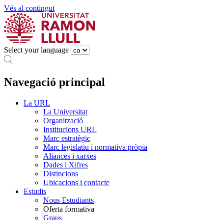
Vés al contingut
Select your language
Navegació principal
La URL
La Universitat
Organització
Institucions URL
Marc estratègic
Marc legislatiu i normativa pròpia
Aliances i xarxes
Dades i Xifres
Distincions
Ubicacions i contacte
Estudis
Nous Estudiants
Oferta formativa
Graus