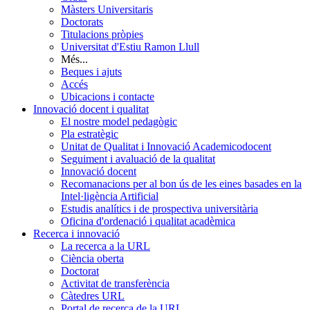
Màsters Universitaris
Doctorats
Titulacions pròpies
Universitat d'Estiu Ramon Llull
Més...
Beques i ajuts
Accés
Ubicacions i contacte
Innovació docent i qualitat
El nostre model pedagògic
Pla estratègic
Unitat de Qualitat i Innovació Academicodocent
Seguiment i avaluació de la qualitat
Innovació docent
Recomanacions per al bon ús de les eines basades en la
Intel·ligència Artificial
Estudis analítics i de prospectiva universitària
Oficina d'ordenació i qualitat acadèmica
Recerca i innovació
La recerca a la URL
Ciència oberta
Doctorat
Activitat de transferència
Càtedres URL
Portal de recerca de la URL