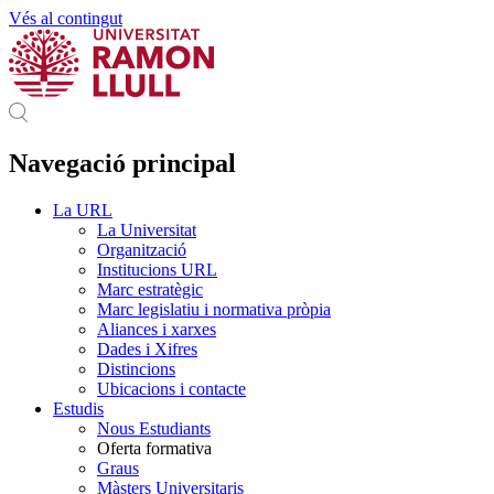
Vés al contingut
Navegació principal
La URL
La Universitat
Organització
Institucions URL
Marc estratègic
Marc legislatiu i normativa pròpia
Aliances i xarxes
Dades i Xifres
Distincions
Ubicacions i contacte
Estudis
Nous Estudiants
Oferta formativa
Graus
Màsters Universitaris