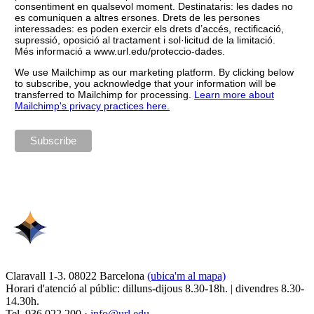
consentiment en qualsevol moment. Destinataris: les dades no
es comuniquen a altres ersones. Drets de les persones
interessades: es poden exercir els drets d’accés, rectificació,
supressió, oposició al tractament i sol·licitud de la limitació.
Més informació a www.url.edu/proteccio-dades.
We use Mailchimp as our marketing platform. By clicking below
to subscribe, you acknowledge that your information will be
transferred to Mailchimp for processing.
Learn more about
Mailchimp's privacy practices here.
Claravall 1-3. 08022 Barcelona
(ubica'm al mapa)
Horari d'atenció al públic: dilluns-dijous 8.30-18h. | divendres 8.30-
14.30h.
Tel. 936 022 200 ·
info@url.edu