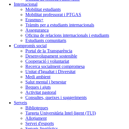
Internacional
Mobilitat estudiants
Mobilitat professorat i PTGAS
Erasmus+
Tràmits per a estudiants internacionals
Assegurança
Oficina de relacions internacionals i estudiants
Estudiants comunitaris
Compromís social
Portal de la Transparència
Desenvolupament sostenible
Cooperació i voluntariat
Recerca socialment compromesa
Unitat d'Igualtat i Diversitat
Medi ambient
Salut mental i benestar
Beques i ajuts
Activitat pastoral
Consultes, queixes i suggeriments
Serveis
Biblioteques
Targeta Universitària Intel·ligent (TUI)
Allotjament
Servei d'esports
Serveis lingüístics