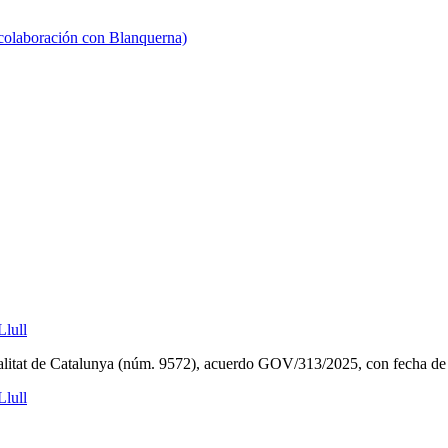
 colaboración con Blanquerna)
lull
ralitat de Catalunya (núm. 9572), acuerdo GOV/313/2025, con fecha de
lull