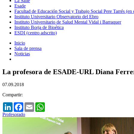
La Salle
Esade
Facultad de Educación Social y Trabajo Social Pere Tarrés (en
Instituto Universitario Observatorio del Ebro
Instituto Universitario de Salud Mental Vidal i Barraquer
Instituto Borja de Bioética
ESDI (centro adscrito)
Inicio
Sala de prensa
Noticias
La profesora de ESADE-URL Diana Ferrer re
07.09.2018
Compartir:
LinkedIn
Facebook
Email
WhatsApp
Profesorado