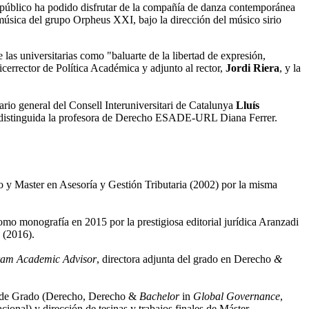
El público ha podido disfrutar de la compañía de danza contemporánea
 música del grupo Orpheus XXI, bajo la dirección del músico sirio
 las universitarias como "baluarte de la libertad de expresión,
vicerrector de Política Académica y adjunto al rector,
Jordi Riera
, y la
rio general del Consell Interuniversitari de Catalunya
Lluís
ido distinguida la profesora de Derecho ESADE-URL Diana Ferrer.
y Master en Asesoría y Gestión Tributaria (2002) por la misma
como monografía en 2015 por la prestigiosa editorial jurídica Aranzadi
 (2016).
am Academic Advisor
, directora adjunta del grado en Derecho
&
os de Grado (Derecho, Derecho &
Bachelor
in
Global Governance
,
nal) y dirección de tesinas y trabajos finales de Máster