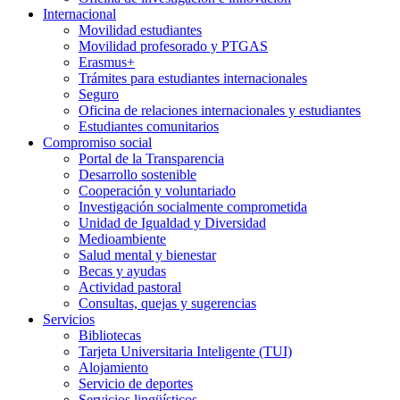
Internacional
Movilidad estudiantes
Movilidad profesorado y PTGAS
Erasmus+
Trámites para estudiantes internacionales
Seguro
Oficina de relaciones internacionales y estudiantes
Estudiantes comunitarios
Compromiso social
Portal de la Transparencia
Desarrollo sostenible
Cooperación y voluntariado
Investigación socialmente comprometida
Unidad de Igualdad y Diversidad
Medioambiente
Salud mental y bienestar
Becas y ayudas
Actividad pastoral
Consultas, quejas y sugerencias
Servicios
Bibliotecas
Tarjeta Universitaria Inteligente (TUI)
Alojamiento
Servicio de deportes
Servicios lingüísticos