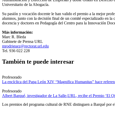
Universitario de la Abogacía.
Su pasión y vocación docente le han valido el premio a la mejor p
alumnos, junto con la decisión final de un comité especializado en la
docencia y doctores en Pedagogía del Centro para la Innovación 
Más información:
Marc R. Bleda
Gabinete de Prensa URL
mrodriguez@rectorat.url.edu
Tel. 936 022 228
También te puede interesar
Profesorado
La encíclica del Papa León XIV “Magnifica Humanitas” hace referenci
Profesorado
Albert Barqué, investigador de La Salle-URL, recibe el Premio ‘El Ojo
Los premios del programa cultural de RNE distinguen a Barqué por el 