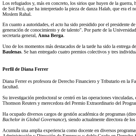
Los refugiados y, más en concreto, los sirios que huyen de la guerra,
de Sol Picó, que ha interpretado la pieza de danza Halab, que era el 
Moslem Rahal.
En cuanto a autoridades, el acto ha sido presidido por el presidente d
generación de conocimiento y de talento". Por parte de la Universid
secretaria general,
Anna Berga
.
Uno de los momentos más destacados de la tarde ha sido la entrega de 
Baulenas
. Se han entregado cuatro premios colectivos y tres indivi
Perfil de Diana Ferrer
Diana Ferrer es profesora de Derecho Financiero y Tributario en la
facultad.
Su investigación predoctoral se centró en las operaciones vinculadas, 
Thomson Reuters y merecedora del Premio Extraordinario del Progr
Ha ocupado diversos cargos de gestión académica de programas (direct
Bachelor in Global Governance
), siendo actualmente directora de lo
Acumula una amplia experiencia como docente en diversos programas
Administración y Dirección de Empresas y doble Grado en Derecho & A