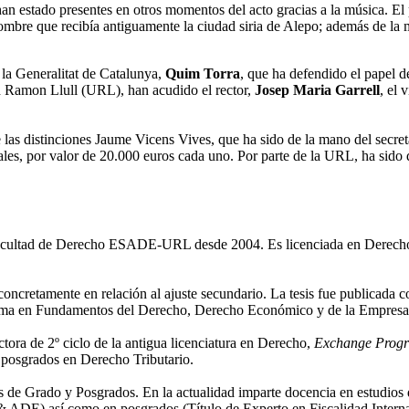
 han estado presentes en otros momentos del acto gracias a la música. 
nombre que recibía antiguamente la ciudad siria de Alepo; además de la
e la Generalitat de Catalunya,
Quim Torra
, que ha defendido el papel de
ad Ramon Llull (URL), han acudido el rector,
Josep Maria Garrell
, el 
las distinciones Jaume Vicens Vives, que ha sido de la mano del secreta
duales, por valor de 20.000 euros cada uno. Por parte de la URL, ha s
 Facultad de Derecho ESADE-URL desde 2004. Es licenciada en Derecho 
concretamente en relación al ajuste secundario. La tesis fue publicada 
ama en Fundamentos del Derecho, Derecho Económico y de la Empresa
ora de 2º ciclo de la antigua licenciatura en Derecho,
Exchange Progr
s posgrados en Derecho Tributario.
 de Grado y Posgrados. En la actualidad imparte docencia en estudi
DE) así como en posgrados (Título de Experto en Fiscalidad Internacio