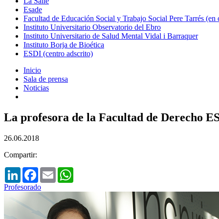
La Salle
Esade
Facultad de Educación Social y Trabajo Social Pere Tarrés (en
Instituto Universitario Observatorio del Ebro
Instituto Universitario de Salud Mental Vidal i Barraquer
Instituto Borja de Bioética
ESDI (centro adscrito)
Inicio
Sala de prensa
Noticias
La profesora de la Facultad de Derecho E
26.06.2018
Compartir:
LinkedIn
Facebook
Email
WhatsApp
Profesorado