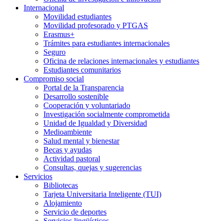
Internacional
Movilidad estudiantes
Movilidad profesorado y PTGAS
Erasmus+
Trámites para estudiantes internacionales
Seguro
Oficina de relaciones internacionales y estudiantes
Estudiantes comunitarios
Compromiso social
Portal de la Transparencia
Desarrollo sostenible
Cooperación y voluntariado
Investigación socialmente comprometida
Unidad de Igualdad y Diversidad
Medioambiente
Salud mental y bienestar
Becas y ayudas
Actividad pastoral
Consultas, quejas y sugerencias
Servicios
Bibliotecas
Tarjeta Universitaria Inteligente (TUI)
Alojamiento
Servicio de deportes
Servicios lingüísticos