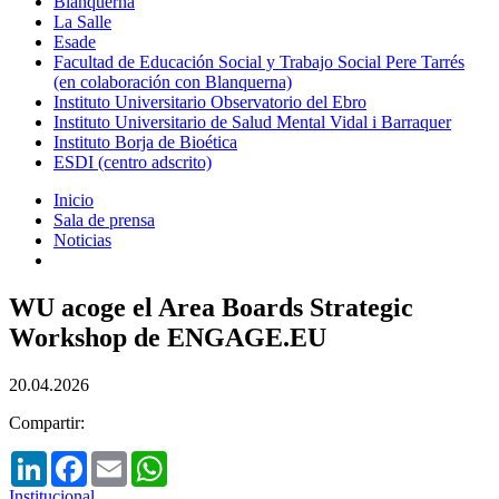
Blanquerna
La Salle
Esade
Facultad de Educación Social y Trabajo Social Pere Tarrés
(en colaboración con Blanquerna)
Instituto Universitario Observatorio del Ebro
Instituto Universitario de Salud Mental Vidal i Barraquer
Instituto Borja de Bioética
ESDI (centro adscrito)
Inicio
Sala de prensa
Noticias
WU acoge el Area Boards Strategic
Workshop de ENGAGE.EU
20.04.2026
Compartir:
LinkedIn
Facebook
Email
WhatsApp
Institucional