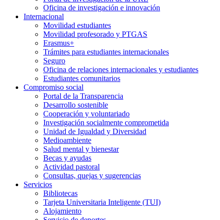
Oficina de investigación e innovación
Internacional
Movilidad estudiantes
Movilidad profesorado y PTGAS
Erasmus+
Trámites para estudiantes internacionales
Seguro
Oficina de relaciones internacionales y estudiantes
Estudiantes comunitarios
Compromiso social
Portal de la Transparencia
Desarrollo sostenible
Cooperación y voluntariado
Investigación socialmente comprometida
Unidad de Igualdad y Diversidad
Medioambiente
Salud mental y bienestar
Becas y ayudas
Actividad pastoral
Consultas, quejas y sugerencias
Servicios
Bibliotecas
Tarjeta Universitaria Inteligente (TUI)
Alojamiento
Servicio de deportes